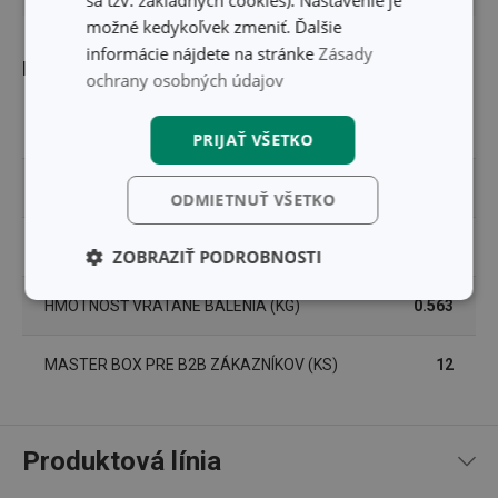
sa tzv. základných cookies). Nastavenie je
možné kedykoľvek zmeniť. Ďalšie
informácie nájdete na stránke
Zásady
Balenie
ochrany osobných údajov
ŠÍRKA (CM)
5.550
PRIJAŤ VŠETKO
VÝŠKA (CM)
25.800
ODMIETNUŤ VŠETKO
DĹŽKA (CM)
10.100
ZOBRAZIŤ PODROBNOSTI
Základné
Analytické a
HMOTNOSŤ VRÁTANE BALENIA (KG)
0.563
(funkčné) cookies
preferenčné
cookies
MASTER BOX PRE B2B ZÁKAZNÍKOV (KS)
12
Marketingové
Funkčné súbory
cookies
Produktová línia