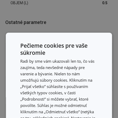
OBJEM (L)
0.5
Ostatné parametre
PRODUKTOVÁ LÍNIA
ProfiMATE
Pečieme cookies pre vaše
pomôcka na
súkromie
TYP
upratovanie
Radi by sme vám ukazovali len to, čo vás
zaujíma, teda nevšedné nápady pre
ZARADENIE
umývanie a upratovanie
varenie a bývanie. Nielen to nám
umožňujú súbory cookies. Kliknutím na
FARBA
biela, zelená
„Prijať všetko“ súhlasíte s používaním
všetkých typov cookies, v časti
EAN
8595028408140
„Podrobnosti“ si môžete vybrať, ktoré
povolíte. Súhlas je možné odmietnuť
DĹŽKA ZÁRUKY (V
kliknutím na „Odmietnuť všetko“ (netýka
2
ROKOCH)