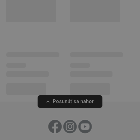
nechýbajú ani
praktické a zákazníkom vyhľadávané čističe
,
napríklad čistič na rúry či nerezový riad.
Domácnosť
__rtbh.lid
www.tescoma.sk
1 rok
Umývanie a upratovanie
Domáce spotrebiče
Posunúť sa nahor
pid
1
Twitter Inc.
sekunda
.smartadserver.com