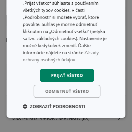
„Prijať všetko“ súhlasíte s používaním
všetkých typov cookies, v časti
DĹŽKA ZÁRUKY (V
„Podrobnosti“ si môžete vybrať, ktoré
2
ROKOCH)
povolíte. Súhlas je možné odmietnuť
kliknutím na „Odmietnuť všetko“ (netýka
sa tzv. základných cookies). Nastavenie je
Balenie
možné kedykoľvek zmeniť. Ďalšie
informácie nájdete na stránke
Zásady
ŠÍRKA (CM)
5.500
ochrany osobných údajov
VÝŠKA (CM)
22.000
PRIJAŤ VŠETKO
DĹŽKA (CM)
10.100
ODMIETNUŤ VŠETKO
HMOTNOSŤ VRÁTANE BALENIA (KG)
0.579
ZOBRAZIŤ PODROBNOSTI
Základné
Analytické a
MASTER BOX PRE B2B ZÁKAZNÍKOV (KS)
12
(funkčné) cookies
preferenčné
cookies