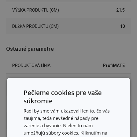
VÝŠKA PRODUKTU (CM)
21.5
DĹŽKA PRODUKTU (CM)
10
Ostatné parametre
PRODUKTOVÁ LÍNIA
ProfiMATE
pomôcka na
TYP
upratovanie
Pečieme cookies pre vaše
súkromie
ZARADENIE
umývanie a upratovanie
Radi by sme vám ukazovali len to, čo vás
zaujíma, teda nevšedné nápady pre
FARBA
biela, zelená
varenie a bývanie. Nielen to nám
umožňujú súbory cookies. Kliknutím na
EAN
8595028401318