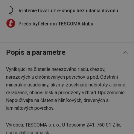
Vrátenie tovaru z e-shopu bez udania dôvodu
Prečo byť členom TESCOMA klubu
Popis a parametre
Vynikajúci na čistenie nerezového riadu, drezov,
nerezových a chrómovaných povrchov a pod. Odstráni
minerálne usadeniny, škvrny, zaschnuté nečistoty a jemné
škrabance, obnoví lesk a prirodzený vzhľad. Upozornenie:
Nepoužívajte na čistenie hliníkových, drevených a
laminátových povrchov.
Výrobca: TESCOMA s. r. o., U Tescomy 241, 760 01 Zlín;
puchov@tescoma.sk