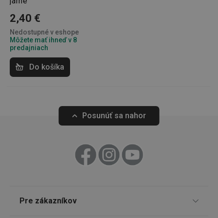
jarné
2,40 €
shopsys_abc
www.tescoma.sk
6
mesiacov
Nedostupné v eshope
Môžete mať ihneď v 8
SERVERID
Cookies
HAProxy
predajniach
relácie
Technologies LLC
.clickonometrics.pl
Do košíka
Posunúť sa nahor
CookieScriptConsent
1 mesiac
CookieScript
www.tescoma.sk
Pre zákazníkov