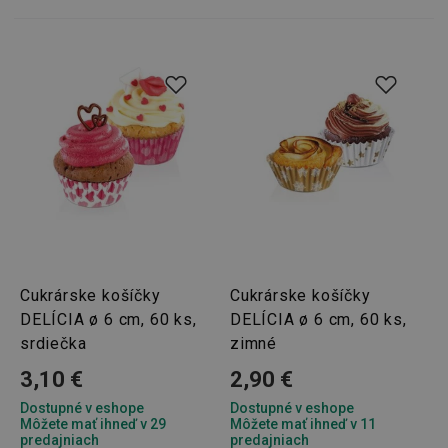
Marketingové cookies
Funkčné súbory
Nevyhnutne potrebné súbory cookie umožňujú
základné funkcie webovej lokality, ako prihlásenie
používateľa a správa účtu. Webová lokalita sa nedá
správne používať bez nevyhnutne potrebných
súborov cookie.
Poskytovateľ
/
Uplynutie
Názov
Doména
platnosti
receive-cookie-deprecation
.doubleclick.net
4 mesiace
4 týždne
Cukrárske košíčky
Cukrárske košíčky
DELÍCIA ø 6 cm, 60 ks,
DELÍCIA ø 6 cm, 60 ks,
srdiečka
zimné
3,10 €
2,90 €
Dostupné v eshope
Dostupné v eshope
Môžete mať ihneď v 29
Môžete mať ihneď v 11
predajniach
predajniach
Google