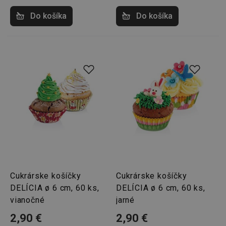
Privacy Policy
Do košíka
Do košíka
cjConsent
.tescoma.sk
1 rok
udid
.tescoma.cz
1 mesiac
Cukrárske košíčky
Cukrárske košíčky
__rtbh.lid
www.tescoma.sk
1 rok
DELÍCIA ø 6 cm, 60 ks,
DELÍCIA ø 6 cm, 60 ks,
vianočné
jarné
2,90 €
2,90 €