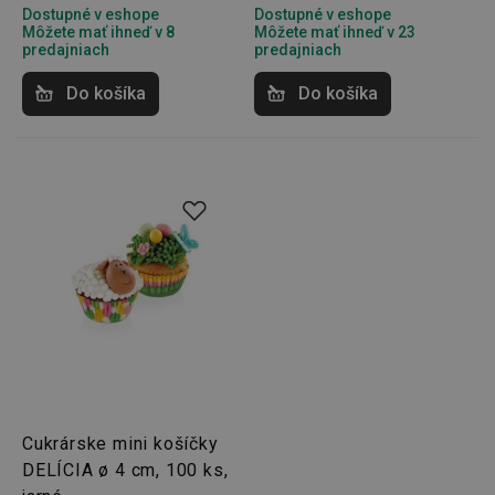
Dostupné v eshope
Dostupné v eshope
Môžete mať ihneď v 8
Môžete mať ihneď v 23
predajniach
predajniach
Do košíka
Do košíka
pid
1
Twitter Inc.
sekunda
.smartadserver.com
lastVisitedProducts
www.tescoma.sk
4 týždne
2 dni
Cukrárske mini košíčky
DELÍCIA ø 4 cm, 100 ks,