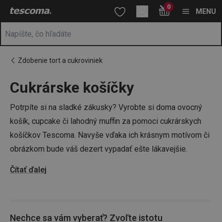
Nachádzate sa na stránke Papierové košíčky na torty aj muffiny
0
Prejsť na vyhľadávanie
Prejsť na hlavný obsah
Prejsť na navigáciu
MENU
Zdobenie tort a cukroviniek
Cukrárske košíčky
a
na
Potrpíte si na sladké zákusky? Vyrobte si doma ovocný
košík, cupcake či lahodný muffin za pomoci cukrárskych
košíčkov Tescoma. Navyše vďaka ich krásnym motívom či
obrázkom bude váš dezert vypadať ešte lákavejšie.
Čítať ďalej
Vsadiť môžete aj na klasické cukrárske biele košíčky,
ktorými nič neskazíte. Z našej pestrej ponuky si vyberte
motív ku každej príležitosti.
Nechce sa vám vyberať? Zvoľte istotu