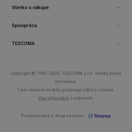
TESCOMA klub
Všetko o nákupe
Darčekové poukazy
Doprava a spôsob platby
__cf_bm
29 minút
Cloudflare Inc.
Spolupráca
Zákaznícky servis TESCOMA
59
.heureka.sk
sekúnd
Nákupný poriadok
Najčastejšie otázky
Pre firmy
TESCOMA
Reklamácie a vrátenie tovaru v eshope
Informácie o obaloch a elektroodpadoch
Affiliate program
Reklamácie v predajniach
O nás
Kariéra
Záruka a servis TESCOMA
Dizajn
Copyright © 1992–2026, TESCOMA s.r.o. Všetky práva
Kvalita
vyhradené.
Tieto webové stránky používajú súbory cookies.
CCMSESSID
.clickonometrics.pl
Cookies
Blog
relácie
Viac informácií
o súboroch.
Zásady ochrany osobných údajov
Profesionálny e-shop na mieru
Kontakt
Využívanie súborov cookies