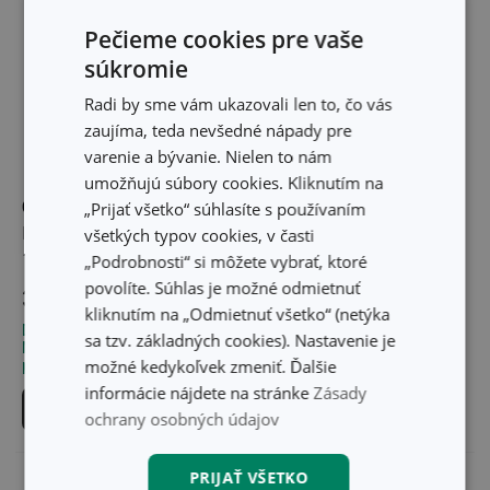
Pečieme cookies pre vaše
súkromie
Radi by sme vám ukazovali len to, čo vás
zaujíma, teda nevšedné nápady pre
varenie a bývanie. Nielen to nám
umožňujú súbory cookies. Kliknutím na
Cukrárske košíčky
Cukrárske košíčky
„Prijať všetko“ súhlasíte s používaním
DELÍCIA ø 6,0 cm,
DELÍCIA ø 6 cm, 60 ks,
všetkých typov cookies, v časti
100 ks, farebné
ku káve
„Podrobnosti“ si môžete vybrať, ktoré
povolíte. Súhlas je možné odmietnuť
3,20 €
2,90 €
kliknutím na „Odmietnuť všetko“ (netýka
Dostupné v eshope
Dostupné v eshope
sa tzv. základných cookies). Nastavenie je
Môžete mať ihneď v 30
Môžete mať ihneď v 31
možné kedykoľvek zmeniť. Ďalšie
predajniach
predajniach
informácie nájdete na stránke
Zásady
Do košíka
Do košíka
ochrany osobných údajov
PRIJAŤ VŠETKO