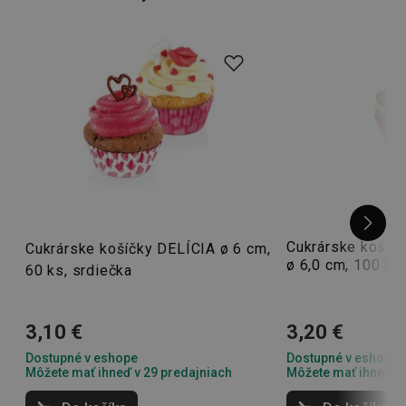
Tip:
Umiestnite na košíček aj
tortové sviečky
a razom
vykúzlite mini-tortičku! A ak ste skúsený domáci cukrár
a pečiete vo veľkom, prídu vám vhod aj
cukrárske
pomôcky
alebo
formy na pečenie
.
Cukrárske košíč
Cukrárske košíčky DELÍCIA ø 6 cm,
ø 6,0 cm, 100 ks
60 ks, srdiečka
3,10 €
3,20 €
Dostupné v eshope
Dostupné v eshope
Môžete mať ihneď v 29 predajniach
Môžete mať ihneď v 