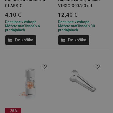
CLASSIC
VIRGO 300/50 ml
pid
1
Twitter Inc.
4,10 €
12,40 €
sekunda
.smartadserver.com
Dostupné v eshope
Dostupné v eshope
Môžete mať ihneď v 6
Môžete mať ihneď v 30
predajniach
predajniach
Do košíka
Do košíka
lastVisitedProducts
www.tescoma.sk
4 týždne
2 dni
shopsys_abc
www.tescoma.sk
6
mesiacov
-25 %