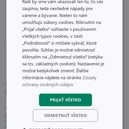
Radi by sme vám ukazovali len to, čo vás
zaujíma, teda nevšedné nápady pre
varenie a bývanie. Nielen to nám
umožňujú súbory cookies. Kliknutím na
„Prijať všetko“ súhlasíte s používaním
všetkých typov cookies, v časti
„Podrobnosti“ si môžete vybrať, ktoré
povolíte. Súhlas je možné odmietnuť
kliknutím na „Odmietnuť všetko“ (netýka
sa tzv. základných cookies). Nastavenie je
možné kedykoľvek zmeniť. Ďalšie
-22 %
informácie nájdete na stránke
Zásady
ochrany osobných údajov
Soľnička a korenička
Mlynček na korenie
CLASSIC, súprava 2 ks
VITAMINO 18 cm
PRIJAŤ VŠETKO
23,70 €
4,50 €
18,40 €
ODMIETNUŤ VŠETKO
Dostupné v eshope
Dostupné v eshope
Môžete mať ihneď v 17
Môžete mať ihneď v 31
predajniach
predajniach