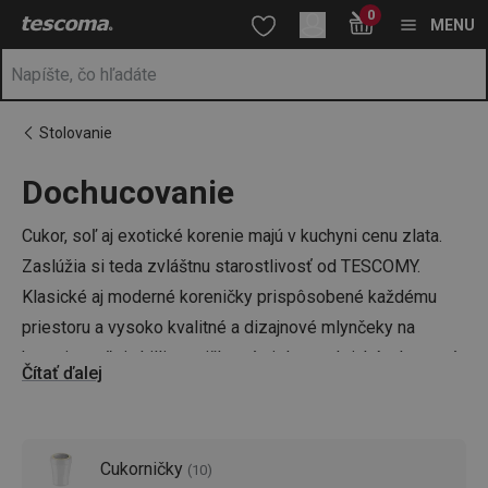
Nachádzate sa na stránke Dochucovanie
0
Prejsť na vyhľadávanie
Prejsť na hlavný obsah
Prejsť na navigáciu
MENU
Stolovanie
Dochucovanie
a
na
Cukor, soľ aj exotické korenie majú v kuchyni cenu zlata.
Zaslúžia si teda zvláštnu starostlivosť od TESCOMY.
Klasické aj moderné koreničky prispôsobené každému
priestoru a vysoko kvalitné a dizajnové mlynčeky na
korenie, soľ aj chilli papričky sú nielen praktické, ale stanú
Čítať ďalej
sa tiež vkusným doplnkom vašej kuchyne.
Cukorničky
(
10
)