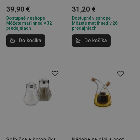
39,90 €
31,20 €
Dostupné v eshope
Dostupné v eshope
Môžete mať ihneď v 32
Môžete mať ihneď v 26
udid
.tescoma.cz
1 mesiac
predajniach
predajniach
Do košíka
Do košíka
__rtbh.lid
www.tescoma.sk
1 rok
Soľnička a korenička
Nádoba na olej a ocot