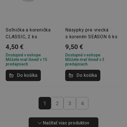
Soľnička a korenička
Násypky pre vrecká
46660_fts
www.tescoma.sk
3 dni
CLASSIC, 2 ks
s korením SEASON 6 ks
VISITOR_PRIVACY_METADATA
5
YouTube
4,50 €
9,50 €
mesiacov
.youtube.com
4 týždne
Dostupné v eshope
Dostupné v eshope
Môžete mať ihneď v 15
Môžete mať ihneď v 3
predajniach
predajniach
Do košíka
Do košíka
1
2
3
4
Načítať viac produktov