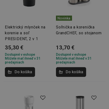
Novinka
Elektrický mlynček na
Soľnička a korenička
korenie a soľ
GrandCHEF, so stojanom
PRESIDENT, 2 v 1
35,30 €
13,70 €
Dostupné v eshope
Dostupné v eshope
Môžete mať ihneď v 31
Môžete mať ihneď v 31
predajniach
predajniach
Do košíka
Do košíka