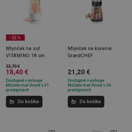
-22 %
Mlynček na soľ
Mlynček na korenie
VITAMINO 18 cm
GrandCHEF
23,70 €
18,40 €
21,20 €
Dostupné v eshope
Dostupné v eshope
Môžete mať ihneď v 31
Môžete mať ihneď v 24
predajniach
predajniach
Do košíka
Do košíka