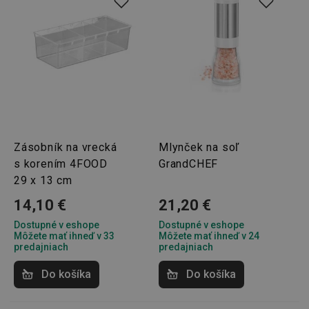
Zásobník na vrecká
Mlynček na soľ
s korením 4FOOD
GrandCHEF
29 x 13 cm
14,10 €
21,20 €
Dostupné v eshope
Dostupné v eshope
Môžete mať ihneď v 33
Môžete mať ihneď v 24
predajniach
predajniach
Do košíka
Do košíka