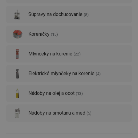
Súpravy na dochucovanie
(
8
)
Koreničky
(
15
)
Mlynčeky na korenie
(
22
)
Elektrické mlynčeky na korenie
(
4
)
Nádoby na olej a ocot
(
13
)
Nádoby na smotanu a med
(
5
)