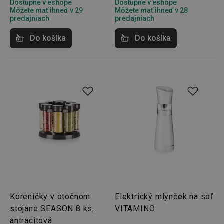
správne používať bez nevyhnutne potrebných
Dostupné v eshope
Dostupné v eshope
súborov cookie.
Môžete mať ihneď v 29
Môžete mať ihneď v 28
predajniach
predajniach
Poskytovateľ
/
Uplynutie
Názov
Doména
platnosti
Do košíka
Do košíka
receive-cookie-deprecation
.doubleclick.net
4 mesiace
4 týždne
Google
Privacy Policy
cjConsent
.tescoma.sk
1 rok
Koreničky v otočnom
Elektrický mlynček na soľ
stojane SEASON 8 ks,
VITAMINO
antracitová