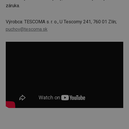
záruka.
Výrobca: TESCOMA s. r. o., U Tescomy 241, 760 01 Zlín;
puchov@tescoma.sk