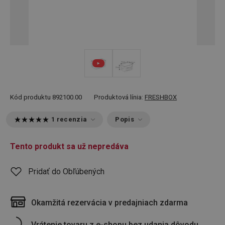
Kód produktu
892100.00
Produktová línia:
FRESHBOX
1 recenzia
Popis
Tento produkt sa už nepredáva
Pridať do Obľúbených
Okamžitá rezervácia v predajniach zdarma
Vrátenie tovaru z e-shopu bez udania dôvodu