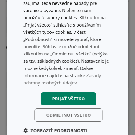
zaujíma, teda nevšedné nápady pre
VÝŠKA PRODUKTU (CM)
9.5
varenie a bývanie. Nielen to nám
umožňujú súbory cookies. Kliknutím na
„Prijať všetko“ súhlasíte s používaním
DĹŽKA PRODUKTU (CM)
16.5
všetkých typov cookies, v časti
„Podrobnosti“ si môžete vybrať, ktoré
povolíte. Súhlas je možné odmietnuť
Ostatné parametre
kliknutím na „Odmietnuť všetko“ (netýka
sa tzv. základných cookies). Nastavenie je
MATERIÁL
plast, silikón
možné kedykoľvek zmeniť. Ďalšie
informácie nájdete na stránke
Zásady
PRODUKTOVÁ LÍNIA
FRESHBOX
ochrany osobných údajov
potravinová
PRIJAŤ VŠETKO
TYP
krabička
ODMIETNUŤ VŠETKO
VHODNÉ DO CHLADNIČKY
Áno
ZOBRAZIŤ PODROBNOSTI
VHODNÉ DO MIKROVLNNEJ