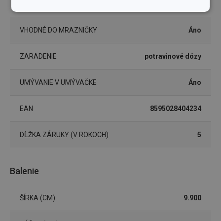
Áno
RÚRY
Základné
Analytické a
(funkčné) cookies
preferenčné
cookies
VHODNÉ DO MRAZNIČKY
Áno
ZARADENIE
potravinové dózy
Marketingové
Funkčné súbory
cookies
UMÝVANIE V UMÝVAČKE
Áno
EAN
8595028404234
DĹŽKA ZÁRUKY (V ROKOCH)
5
Základné (funkčné) cookies
Analytické a preferenčné cookies
Balenie
Marketingové cookies
Funkčné súbory
Nevyhnutne potrebné súbory cookie umožňujú
ŠÍRKA (CM)
9.900
základné funkcie webovej lokality, ako prihlásenie
používateľa a správa účtu. Webová lokalita sa nedá
správne používať bez nevyhnutne potrebných