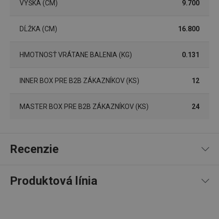
súborov cookie.
VÝŠKA (CM)
9.700
Poskytovateľ
/
Uplynutie
Názov
Doména
platnosti
DĹŽKA (CM)
16.800
receive-cookie-deprecation
.doubleclick.net
4 mesiace
4 týždne
HMOTNOSŤ VRÁTANE BALENIA (KG)
0.131
INNER BOX PRE B2B ZÁKAZNÍKOV (KS)
12
MASTER BOX PRE B2B ZÁKAZNÍKOV (KS)
24
Recenzie
Google
Privacy Policy
Produktová línia
cjConsent
.tescoma.sk
1 rok
100
%
5
1
x
4
0
x
3
0
x