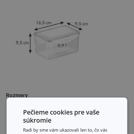
Rozmery
Pečieme cookies pre vaše
OBJEM (L)
0.9
súkromie
ŠÍRKA PRODUKTU (CM)
9.5
Radi by sme vám ukazovali len to, čo vás