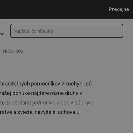
Prejsť na vyhľadávanie
Prejsť na hlavný obsah
Prejsť na navigáciu
Predajne
hod
FRESHBOX
hraditeľných pomocníkov v kuchyni, sú
 našej ponuke nájdete rôzne druhy v
ete
zaobstarať jednotlivo alebo v súprave
.
stvé a svieže, navyše si uchovajú