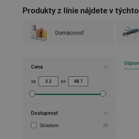
Produkty z línie nájdete v týcht
Domácnosť
Odpor
Cena
OD
DO
Nastaviť filter minimálna cena
Nastaviť filter maximálna cena
Dostupnosť
Skladom
29