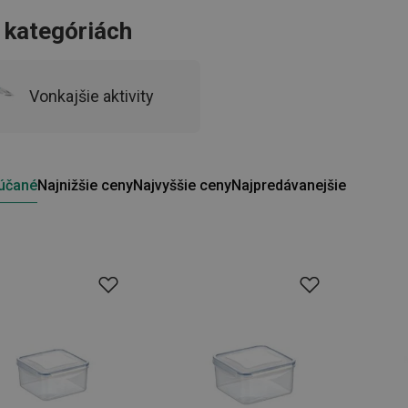
o kategóriách
Vonkajšie aktivity
účané
Najnižšie ceny
Najvyššie ceny
Najpredávanejšie