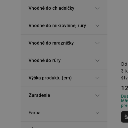
Vhodné do chladničky
Vhodné do mikrovlnnej rúry
Vhodné do mrazničky
Vhodné do rúry
Dó
3 k
Výška produktu (cm)
št
12
Zaradenie
Dos
Môž
pre
Farba