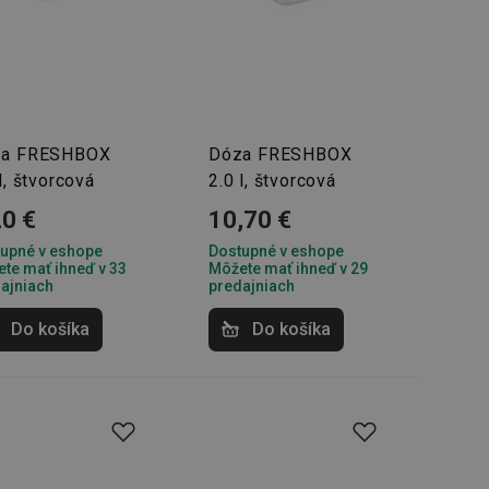
za FRESHBOX
Dóza FRESHBOX
l, štvorcová
2.0 l, štvorcová
20 €
10,70 €
upné v eshope
Dostupné v eshope
te mať ihneď v 33
Môžete mať ihneď v 29
ajniach
predajniach
Do košíka
Do košíka