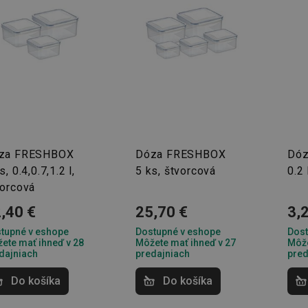
za FRESHBOX
Dóza FRESHBOX
Dó
s, 0.4,0.7,1.2 l,
5 ks, štvorcová
0.2 
vorcová
,40 €
25,70 €
3,
tupné v eshope
Dostupné v eshope
Dost
ete mať ihneď v 28
Môžete mať ihneď v 27
Môže
dajniach
predajniach
pred
Do košíka
Do košíka