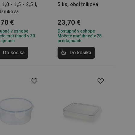
řizpůsobivosti s
 1,0 - 1,5 - 2,5 l,
5 ks, obdĺžniková
právními předpisy o
ĺžníkova
ádání souhlasu
,70 €
23,70 €
ránkách.
upné v eshope
Dostupné v eshope
ntifikaci zařízení,
te mať ihneď v 30
Môžete mať ihneď v 28
aby sledovala
ajniach
predajniach
enost.
ingu a ke zlepšení
Do košíka
Do košíka
e je přiřadí
tnější a efektivnější
evníkom webových
Twitterom z webovej
ledné produkty
 skúseností
e. Identifikuje
u do prehľadávača.
lancer.