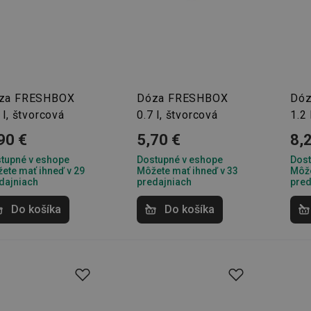
za FRESHBOX
Dóza FRESHBOX
Dó
 l, štvorcová
0.7 l, štvorcová
1.2 
90 €
5,70 €
8,
tupné v eshope
Dostupné v eshope
Dost
ete mať ihneď v 29
Môžete mať ihneď v 33
Môže
dajniach
predajniach
pred
Do košíka
Do košíka