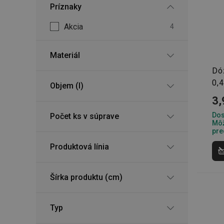
Príznaky
Akcia
4
Materiál
Dó
0,4
Objem (l)
3,
Dos
Počet ks v súprave
Môž
pre
Produktová línia
Šírka produktu (cm)
Typ