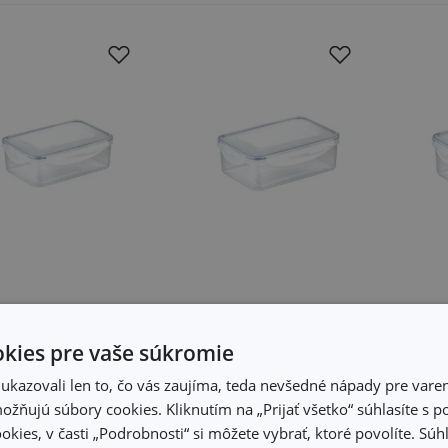
za FRESHBOX
Dóza FRESHBOX
Dó
kies pre vaše súkromie
 l, obdĺžniková
1.5 l, obdĺžniková
2.5 
kazovali len to, čo vás zaujíma, teda nevšedné nápady pre varen
žňujú súbory cookies. Kliknutím na „Prijať všetko“ súhlasíte s 
00 €
9,10 €
14
okies, v časti „Podrobnosti“ si môžete vybrať, ktoré povolíte. Sú
tupné v eshope
Dostupné v eshope
Dost