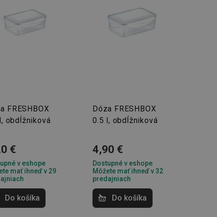
za FRESHBOX
Dóza FRESHBOX
l, obdĺžniková
0.5 l, obdĺžniková
20 €
4,90 €
upné v eshope
Dostupné v eshope
te mať ihneď v 29
Môžete mať ihneď v 32
ajniach
predajniach
Do košíka
Do košíka