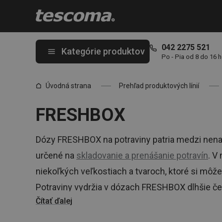
Nachádzate sa na stránke FRESHBOX
042 2275 521
Kategórie produktov
Po - Pia od 8 do 16 
Úvodná strana
Prehľad produktových línií
FRESHBOX
Dózy FRESHBOX na potraviny patria medzi nena
určené na
skladovanie a prenášanie potravín
. V
niekoľkých veľkostiach a tvaroch, ktoré si môž
Potraviny vydržia v dózach FRESHBOX dlhšie čer
Čítať ďalej
arómu.