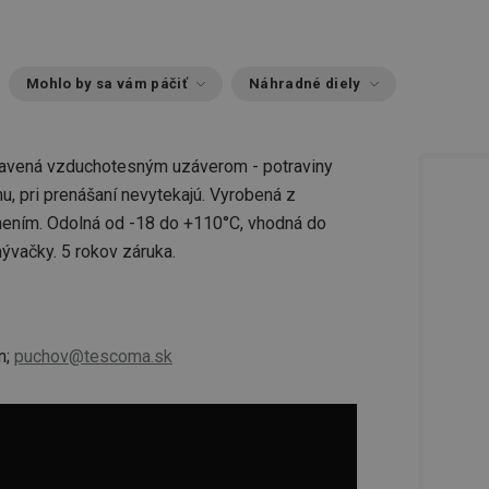
Mohlo by sa vám páčiť
Náhradné diely
ybavená vzduchotesným uzáverom - potraviny
u, pri prenášaní nevytekajú. Vyrobená z
nením. Odolná od -18 do +110°C, vhodná do
mývačky. 5 rokov záruka.
n;
puchov@tescoma.sk