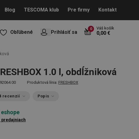
Blog
TESCOMA klub
Pre firmy
Kontakt
Váš košík
0
Obľúbené
Prihlásiť sa
0,00 €
iková
RESHBOX 1.0 l, obdĺžniková
92064.00
Produktová línia:
FRESHBOX
4 recenzií
Popis
 eshope
3 predajniach