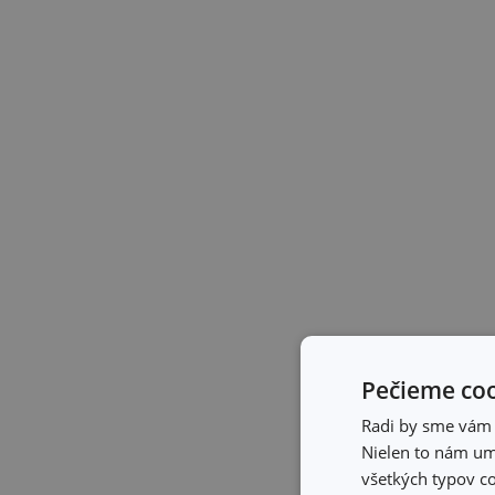
Pečieme coo
Radi by sme vám u
Nielen to nám umo
všetkých typov co