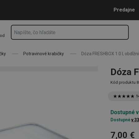
Prejsť na vyhľadávanie
Prejsť na hlavný obsah
Prejsť na navigáciu
Predajne
hod
čky
Potravinové krabičky
Dóza FRESHBOX 1.0 l, obdĺžn
Dóza F
Kód produktu
8
1
Dostupné v
Dostupné
v 3
7,00 €