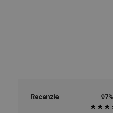
cjConsent
udid
__rtbh.lid
pid
lastVisitedProducts
shopsys_abc
Recenzie
97
SERVERID