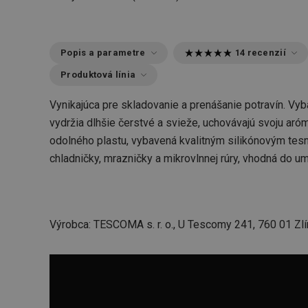
Popis a parametre
14 recenzií
Produktová línia
Vynikajúca pre skladovanie a prenášanie potravín. V
vydržia dlhšie čerstvé a svieže, uchovávajú svoju aróm
odolného plastu, vybavená kvalitným silikónovým tes
chladničky, mrazničky a mikrovlnnej rúry, vhodná do u
Výrobca: TESCOMA s. r. o., U Tescomy 241, 760 01 Zlí