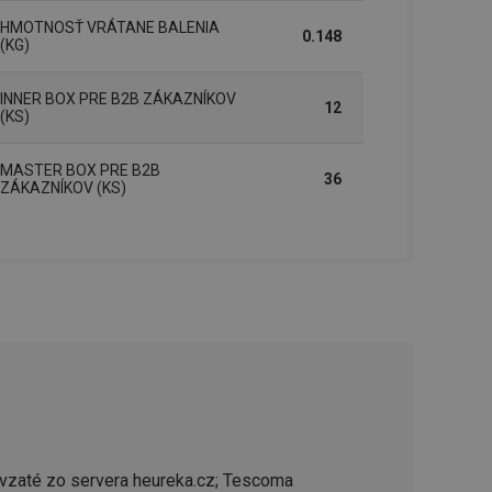
řizpůsobivosti s
HMOTNOSŤ VRÁTANE BALENIA
právními předpisy o
0.148
(KG)
ádání souhlasu
ránkách.
INNER BOX PRE B2B ZÁKAZNÍKOV
12
(KS)
ntifikaci zařízení,
aby sledovala
enost.
MASTER BOX PRE B2B
36
ingu a ke zlepšení
ZÁKAZNÍKOV (KS)
e je přiřadí
tnější a efektivnější
evníkom webových
Twitterom z webovej
ledné produkty
 skúseností
e. Identifikuje
u do prehľadávača.
lancer.
vzaté zo servera heureka.cz; Tescoma