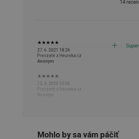
14 recen
CookieScriptConse
__cf_bm
Super
CCMSESSID
27. 6. 2021 18:26
Prevzaté z Heureka.cz
__cf_bm
Anonym
46660_fts
12. 4. 2020 10:05
VISITOR_PRIVACY_
Prevzaté z Heureka.cz
Anonym
Poskytova
Mohlo by sa vám páčiť
Názov
Názov
/
Doména