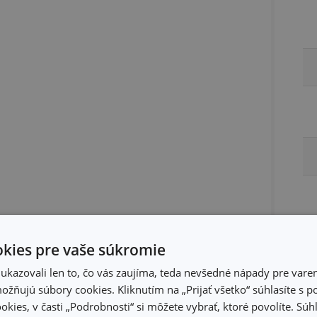
kies pre vaše súkromie
kazovali len to, čo vás zaujíma, teda nevšedné nápady pre varen
žňujú súbory cookies. Kliknutím na „Prijať všetko“ súhlasíte s 
okies, v časti „Podrobnosti“ si môžete vybrať, ktoré povolíte. Sú