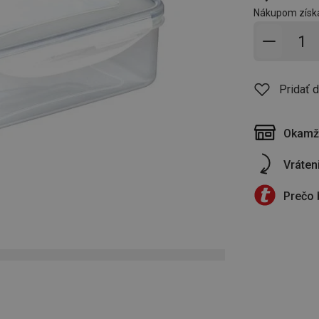
Nákupom získ
Pridať 
Pridať 
Okamži
Vráten
Prečo 