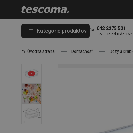
Nachádzate sa na stránke Dóza FRESHBOX 1.0 l, obdĺžniková
042 2275 521
Kategórie produktov
Po - Pia od 8 do 16 
Úvodná strana
Domácnosť
Dózy a krabi