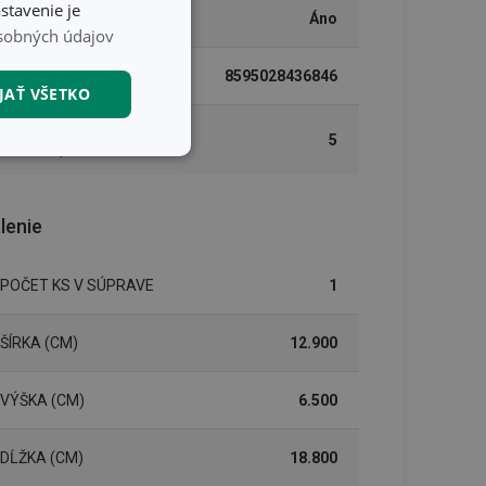
stavenie je
UMÝVANIE V UMÝVAČKE
Áno
sobných údajov
EAN
8595028436846
JAŤ VŠETKO
DĹŽKA ZÁRUKY (V
5
ROKOCH)
nkčné súbory
lenie
POČET KS V SÚPRAVE
1
unkčné súbory
ŠÍRKA (CM)
12.900
ľa a správa účtu.
VÝŠKA (CM)
6.500
DĹŽKA (CM)
18.800
nál majiteli
ů cookie, které