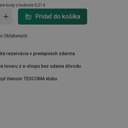
ate body v hodnote
0,21 €
do košíka - počet
Pridať do košíka
do Obľúbených
tá rezervácia v predajniach zdarma
ie tovaru z e-shopu bez udania dôvodu
byť členom TESCOMA klubu