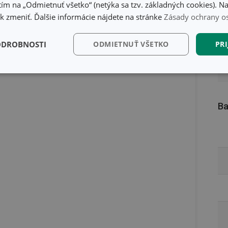
ím na „Odmietnuť všetko“ (netýka sa tzv. základných cookies). Na
 zmeniť. Ďalšie informácie nájdete na stránke
Zásady ochrany o
ODROBNOSTI
ODMIETNUŤ VŠETKO
PRI
kčné)
Analytické a
Marketingové
Fu
preferenčné cookies
cookies
Ba
kčné) cookies
Analytické a preferenčné cookies
Marketingové cookies
F
súbory cookie umožňujú základné funkcie webovej lokality, ako prihlásenie používate
edá správne používať bez nevyhnutne potrebných súborov cookie.
Poskytovateľ
/
Uplynutie
Popis
Doména
platnosti
recation
.doubleclick.net
4 mesiace
Tento soubor cookie se používá pro sig
4 týždne
webových stránek o depreciaci soubor