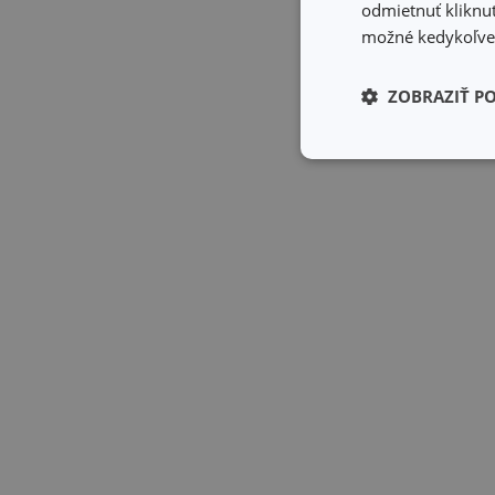
odmietnuť kliknut
možné kedykoľvek
ZOBRAZIŤ P
Základné (fun
cookies
Základné (fun
Nevyhnutne potrebné 
Webová lokalita sa n
Názov
receive-cookie-dep