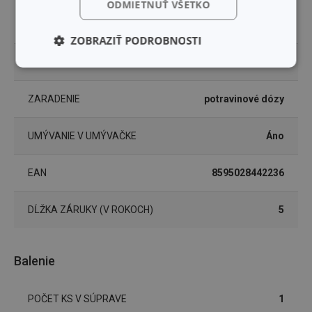
ODMIETNUŤ VŠETKO
VHODNÉ DO MIKROVLNNEJ
Áno
RÚRY
ZOBRAZIŤ PODROBNOSTI
VHODNÉ DO MRAZNIČKY
Áno
Základné
Analytické a
(funkčné) cookies
preferenčné
cookies
ZARADENIE
potravinové dózy
UMÝVANIE V UMÝVAČKE
Áno
Marketingové
Funkčné súbory
cookies
EAN
8595028442236
DĹŽKA ZÁRUKY (V ROKOCH)
5
Základné (funkčné) cookies
Balenie
Analytické a preferenčné cookies
Marketingové cookies
Funkčné súbory
POČET KS V SÚPRAVE
1