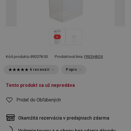
Kód produktu
892078.00
Produktová línia:
FRESHBOX
6 recenzií
Popis
Tento produkt sa už nepredáva
Pridať do Obľúbených
Okamžitá rezervácia v predajniach zdarma
Vrátenie tovaru z e-shopu bez udania dôvodu