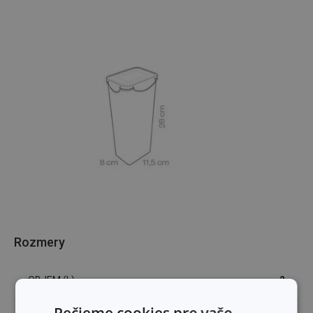
Rozmery
OBJEM (L)
2
Pečieme cookies pre vaše