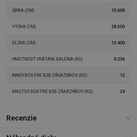
Nevyhnutne potrebné súbory cookie umožňujú
základné funkcie webovej lokality, ako prihlásenie
ŠÍRKA (CM)
10.600
používateľa a správa účtu. Webová lokalita sa nedá
správne používať bez nevyhnutne potrebných
súborov cookie.
VÝŠKA (CM)
28.500
Poskytovateľ
/
Uplynutie
Názov
Doména
platnosti
DĹŽKA (CM)
13.400
receive-cookie-deprecation
.doubleclick.net
4 mesiace
4 týždne
HMOTNOSŤ VRÁTANE BALENIA (KG)
0.236
INNER BOX PRE B2B ZÁKAZNÍKOV (KS)
12
MASTER BOX PRE B2B ZÁKAZNÍKOV (KS)
24
Recenzie
Google
Privacy Policy
cjConsent
.tescoma.sk
1 rok