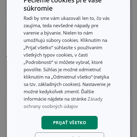
ŠÍRKA PRODUKTU (CM)
8
súkromie
Radi by sme vám ukazovali len to, čo vás
VÝŠKA PRODUKTU (CM)
28
zaujíma, teda nevšedné nápady pre
varenie a bývanie. Nielen to nám
DĹŽKA PRODUKTU (CM)
11.5
umožňujú súbory cookies. Kliknutím na
„Prijať všetko“ súhlasíte s používaním
všetkých typov cookies, v časti
Ostatné parametre
„Podrobnosti“ si môžete vybrať, ktoré
povolíte. Súhlas je možné odmietnuť
MATERIÁL
plast, silikón
kliknutím na „Odmietnuť všetko“ (netýka
sa tzv. základných cookies). Nastavenie je
PRODUKTOVÁ LÍNIA
FRESHBOX
možné kedykoľvek zmeniť. Ďalšie
informácie nájdete na stránke
Zásady
ochrany osobných údajov
potravinová
TYP
krabička
PRIJAŤ VŠETKO
VHODNÉ DO CHLADNIČKY
Áno