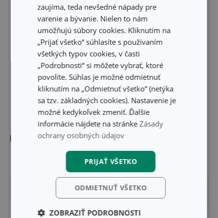
zaujíma, teda nevšedné nápady pre
varenie a bývanie. Nielen to nám
umožňujú súbory cookies. Kliknutím na
„Prijať všetko“ súhlasíte s používaním
všetkých typov cookies, v časti
„Podrobnosti“ si môžete vybrať, ktoré
povolíte. Súhlas je možné odmietnuť
kliknutím na „Odmietnuť všetko“ (netýka
sa tzv. základných cookies). Nastavenie je
možné kedykoľvek zmeniť. Ďalšie
informácie nájdete na stránke
Zásady
ochrany osobných údajov
Rozmery
PRIJAŤ VŠETKO
ŠÍRKA PRODUKTU (CM)
14.1
ODMIETNUŤ VŠETKO
VÝŠKA PRODUKTU (CM)
4.9
ZOBRAZIŤ PODROBNOSTI
DĹŽKA PRODUKTU (CM)
15.2