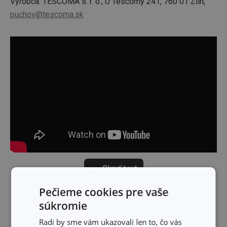
Výrobca: TESCOMA s. r. o., U Tescomy 241, 760 01 Zlín;
puchov@tescoma.sk
Skryť text
Pečieme cookies pre vaše
súkromie
Radi by sme vám ukazovali len to, čo vás