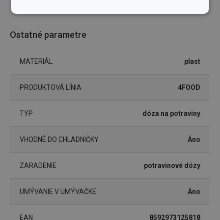
Základné
Analytické a
(funkčné) cookies
preferenčné
cookies
Ostatné parametre
MATERIÁL
plast
Marketingové
Funkčné súbory
cookies
PRODUKTOVÁ LÍNIA
4FOOD
TYP
dóza na potraviny
VHODNÉ DO CHLADNIČKY
Áno
Základné (funkčné) cookies
Analytické a preferenčné cookies
ZARADENIE
potravinové dózy
Marketingové cookies
Funkčné súbory
Nevyhnutne potrebné súbory cookie umožňujú
UMÝVANIE V UMÝVAČKE
Áno
základné funkcie webovej lokality, ako prihlásenie
používateľa a správa účtu. Webová lokalita sa nedá
správne používať bez nevyhnutne potrebných
EAN
8592973125818