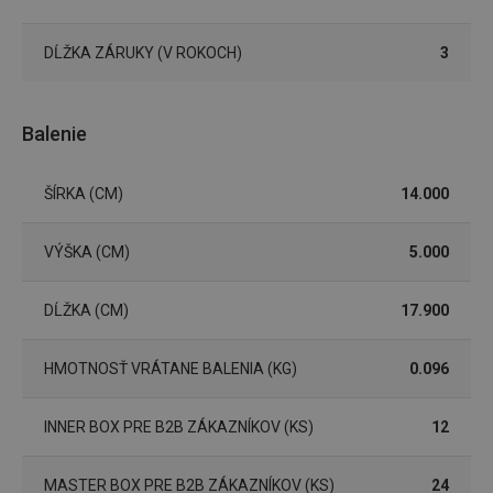
súborov cookie.
Poskytovateľ
/
Uplynutie
Názov
DĹŽKA ZÁRUKY (V ROKOCH)
3
Doména
platnosti
receive-cookie-deprecation
.doubleclick.net
4 mesiace
4 týždne
Balenie
ŠÍRKA (CM)
14.000
VÝŠKA (CM)
5.000
DĹŽKA (CM)
17.900
HMOTNOSŤ VRÁTANE BALENIA (KG)
0.096
Google
Privacy Policy
cjConsent
.tescoma.sk
1 rok
INNER BOX PRE B2B ZÁKAZNÍKOV (KS)
12
MASTER BOX PRE B2B ZÁKAZNÍKOV (KS)
24