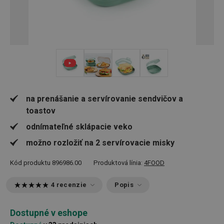
+ 2
na prenášanie a servírovanie sendvičov a
toastov
odnímateľné sklápacie veko
možno rozložiť na 2 servírovacie misky
Kód produktu
896986.00
Produktová línia:
4FOOD
4 recenzie
Popis
Dostupné v eshope