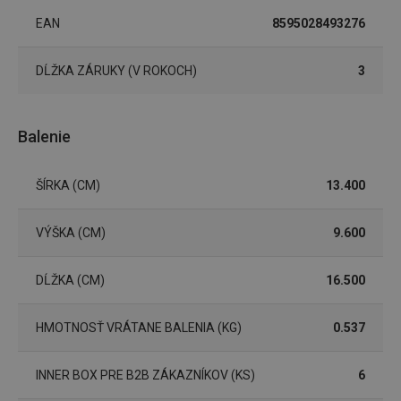
EAN
8595028493276
Základné (funkčné) cookies
Analytické a preferenčné cookies
DĹŽKA ZÁRUKY (V ROKOCH)
3
Marketingové cookies
Funkčné súbory
Nevyhnutne potrebné súbory cookie umožňujú
základné funkcie webovej lokality, ako prihlásenie
Balenie
používateľa a správa účtu. Webová lokalita sa nedá
správne používať bez nevyhnutne potrebných
súborov cookie.
ŠÍRKA (CM)
13.400
Poskytovateľ
/
Uplynutie
Názov
Doména
platnosti
VÝŠKA (CM)
9.600
receive-cookie-deprecation
.doubleclick.net
4 mesiace
4 týždne
DĹŽKA (CM)
16.500
HMOTNOSŤ VRÁTANE BALENIA (KG)
0.537
INNER BOX PRE B2B ZÁKAZNÍKOV (KS)
6