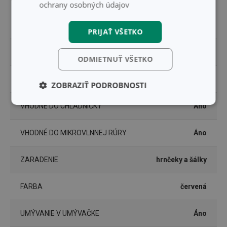
ochrany osobných údajov
MATERIÁL
keramika
PRIJAŤ VŠETKO
PRODUKTOVÁ LÍNIA
CREMA
ODMIETNUŤ VŠETKO
TYP
hrnček
ZOBRAZIŤ PODROBNOSTI
Základné
Analytické a
VHODNÉ DO CHLADNIČKY
Áno
(funkčné) cookies
preferenčné
cookies
VHODNÉ DO MIKROVLNNEJ RÚRY
Áno
ZARADENIE
hrnčeky a šálky
Marketingové
Funkčné súbory
cookies
FARBA
červená
UMÝVANIE V UMÝVAČKE
Áno