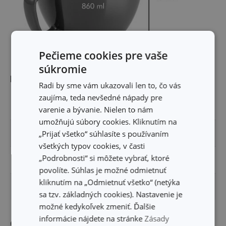
Pečieme cookies pre vaše
súkromie
Rozmery
Radi by sme vám ukazovali len to, čo vás
zaujíma, teda nevšedné nápady pre
OBJEM (L)
0.85
varenie a bývanie. Nielen to nám
umožňujú súbory cookies. Kliknutím na
„Prijať všetko“ súhlasíte s používaním
VÝŠKA PRODUKTU (CM)
9.5
všetkých typov cookies, v časti
„Podrobnosti“ si môžete vybrať, ktoré
DĹŽKA PRODUKTU (CM)
16.5
povolíte. Súhlas je možné odmietnuť
kliknutím na „Odmietnuť všetko“ (netýka
PRIEMER (CM)
13.5
sa tzv. základných cookies). Nastavenie je
možné kedykoľvek zmeniť. Ďalšie
informácie nájdete na stránke
Zásady
Ostatné parametre