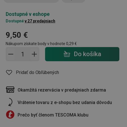
Dostupné v eshope
Dostupné
v 27 predajniach
9,50 €
Nákupom získate body v hodnote
0,29 €
Pridať do košíka - počet
Do košíka
Pridať do Obľúbených
Okamžitá rezervácia v predajniach zdarma
Vrátenie tovaru z e-shopu bez udania dôvodu
Prečo byť členom TESCOMA klubu