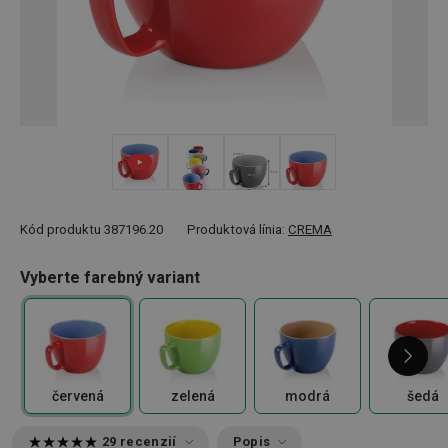
+ 8
Kód produktu
387196.20
Produktová línia:
CREMA
Vyberte farebný variant
červená
zelená
modrá
šedá
29 recenzií
Popis