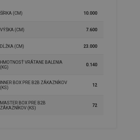
řizpůsobivosti s
právními předpisy o
ŠÍRKA (CM)
10.000
ádání souhlasu
ránkách.
VÝŠKA (CM)
7.600
ntifikaci zařízení,
aby sledovala
enost.
DĹŽKA (CM)
23.000
ingu a ke zlepšení
e je přiřadí
tnější a efektivnější
HMOTNOSŤ VRÁTANE BALENIA
0.140
(KG)
evníkom webových
Twitterom z webovej
INNER BOX PRE B2B ZÁKAZNÍKOV
12
(KS)
ledné produkty
 skúseností
MASTER BOX PRE B2B
72
ZÁKAZNÍKOV (KS)
e. Identifikuje
u do prehľadávača.
lancer.