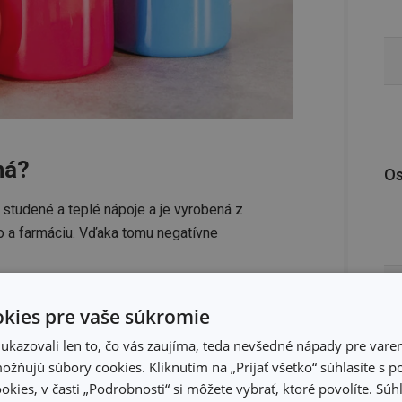
ná?
Os
 studené a teplé nápoje a je vyrobená z
vo a farmáciu. Vďaka tomu negatívne
kies pre vaše súkromie
hody?
kazovali len to, čo vás zaujíma, teda nevšedné nápady pre varen
ý sa po otvorení nevracia a
nebráni
žňujú súbory cookies. Kliknutím na „Prijať všetko“ súhlasíte s 
okies, v časti „Podrobnosti“ si môžete vybrať, ktoré povolíte. Sú