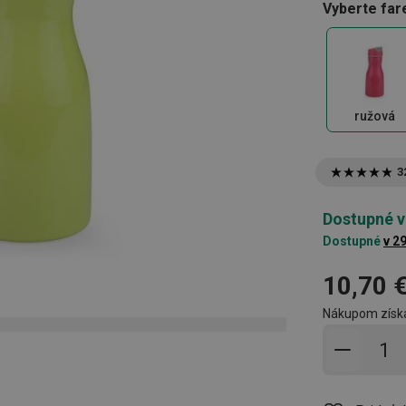
Vyberte far
ružová
3
Dostupné v
Dostupné
v 2
10,70 
Nákupom získ
Pridať 