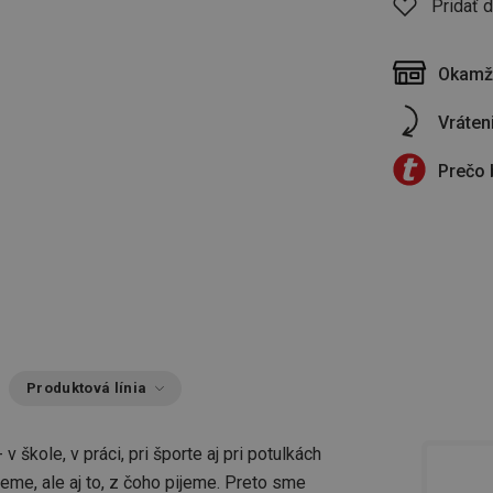
Pridať 
Okamži
Vráten
Prečo 
Produktová línia
 škole, v práci, pri športe aj pri potulkách
jeme, ale aj to, z čoho pijeme. Preto sme