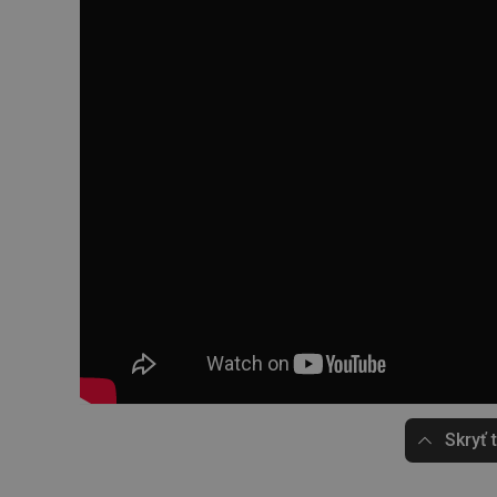
cjConsent
udid
__rtbh.lid
pid
lastVisitedProducts
shopsys_abc
Skryť 
SERVERID