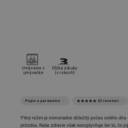
Umývanie v
Dĺžka záruky
umývačke
(v rokoch)
Popis a parametre
32 recenzií
Pitný režim je mimoriadne dôležitý počas celého dňa - v
prírodou. Naše zdravie však neovplyvňuje len to, čo pi