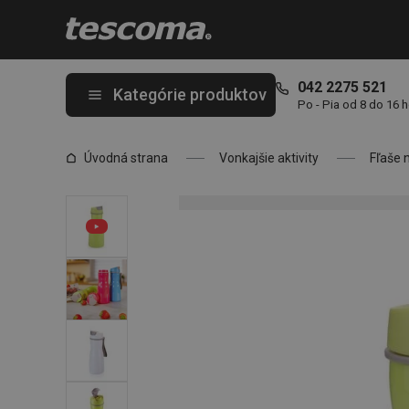
Nachádzate sa na stránke Fľaša na nápoje PURITY 0.5 l, zelená
042 2275 521
Kategórie produktov
Po - Pia od 8 do 16 
Úvodná strana
Vonkajšie aktivity
Fľaše n