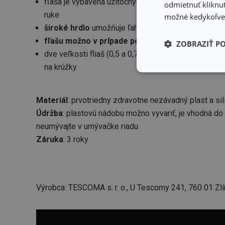
fľaša je vybavená užitočným
odnímateľným uzáv
odmietnuť kliknut
ruke
možné kedykoľvek
široké hrdlo
umožňuje ľahké plnenie a pohodlné či
fľašu možno v prípade potreby vyvariť
ZOBRAZIŤ P
dve veľkosti fliaš (0,5 a 0,7 l) na rôzne príležitosti 
na krúžky
Základné (fun
cookies
Materiál
: prvotriedny zdravotne nezávadný plast a sil
Údržba
: plastovú nádobu možno vyvariť, je vhodná do
neumývajte v umývačke riadu
Záruka
: 3 roky
Základné (fun
Nevyhnutne potrebné 
Webová lokalita sa n
Výrobca: TESCOMA s. r. o., U Tescomy 241, 760 01 Zlí
Názov
receive-cookie-dep