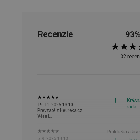
CookieScriptConse
__cf_bm
Recenzie
93
CCMSESSID
32 recen
__cf_bm
46660_fts
VISITOR_PRIVACY_
Krásn
19. 11. 2025 13:10
ráda. :
Prevzaté z Heureka.cz
Věra L.
Praktická a krá
Poskytova
Názov
Názov
/
Doména
5. 9. 2025 14:13