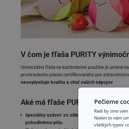
V čom je fľaša PURITY výnimoč
Univerzálna fľaša na každodenné použitie je určená na
prvotriedneho plastu certifikovaného pre zdravotníct
neovplyvňuje kvalitu a chuť vašich nápojov
.
Pečieme coo
Aké má fľaše PURITY ďalšie vý
Radi by sme vám u
špeciálny uzáver so silikónovým tesnením
, ktor
Nielen to nám umo
pohodlnému pitiu
všetkých typov co