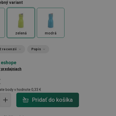
ebný variant
zelená
modrá
2 recenzií
Popis
 eshope
9 predajniach
€
ate body v hodnote
0,33 €
do košíka - počet
Pridať do košíka