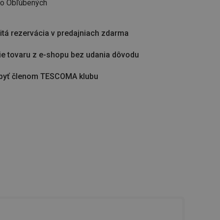
do Obľúbených
tá rezervácia v predajniach zdarma
ie tovaru z e-shopu bez udania dôvodu
byť členom TESCOMA klubu