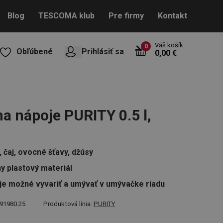
Blog
TESCOMA klub
Pre firmy
Kontakt
Váš košík
0
Obľúbené
Prihlásiť sa
0,00 €
na nápoje PURITY 0.5 l,
 čaj, ovocné šťavy, džúsy
ny plastový materiál
je možné vyvariť a umývať v umývačke riadu
91980.25
Produktová línia:
PURITY