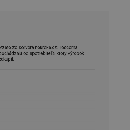
ookie-Script.com k
soubory cookie
okie Cookie-
šenie ľudí a
ospešné, pretože
žívaní tejto
vu stavu relácie
vzaté zo servera heureka.cz; Tescoma
.
 pochádzajú od spotrebiteľa, ktorý výrobok
šení mezi lidmi a
zakúpil.
bylo možné podávat
vých stránek.
ženie súhlasu
iu s webom.
níka o rôznych
astavení, ktoré
ctené v budúcich