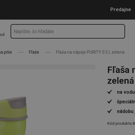
Prejsť na vyhľadávanie
Prejsť na hlavný obsah
Prejsť na navigáciu
Predajne
hod
a pitie
Fľaše
Fľaša na nápoje PURITY 0.5 l, zelená
Fľaša 
zelená
na vodu,
špeciál
nádobu 
Kód produktu
8