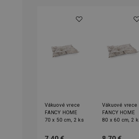
CookieScriptConse
__cf_bm
CCMSESSID
__cf_bm
46660_fts
VISITOR_PRIVACY_
Vákuové vrece
Vákuové vrece
FANCY HOME
FANCY HOME
70 x 50 cm, 2 ks
80 x 60 cm, 2 
Poskytova
Názov
Názov
/
Doména
7,40 €
8,70 €