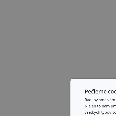
Pečieme coo
Radi by sme vám u
Nielen to nám umo
všetkých typov co