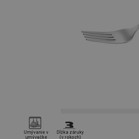
Umývanie v
Dĺžka záruky
umývačke
(v rokoch)