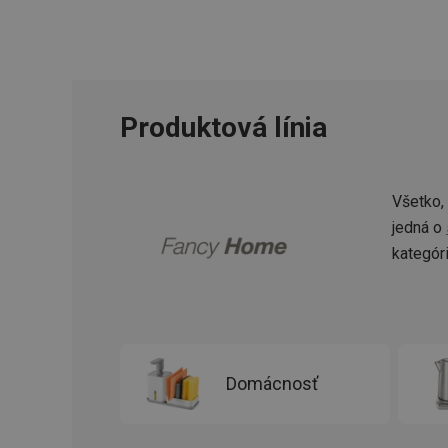
cjConsent
udid
Produktová línia
__rtbh.lid
Všetko,
jedná o
pid
kategór
lastVisitedProducts
shopsys_abc
Domácnosť
SERVERID