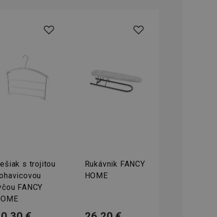
ookie-Script.com k
soubory cookie
okie Cookie-
šenie ľudí a
ospešné, pretože
žívaní tejto
vu stavu relácie
.
šení mezi lidmi a
bylo možné podávat
vých stránek.
ženie súhlasu
iu s webom.
níka o rôznych
astavení, ktoré
ctené v budúcich
ešiak s trojitou
Rukávnik FANCY
ohavicovou
HOME
yčou FANCY
HOME
10,30 €
26,20 €