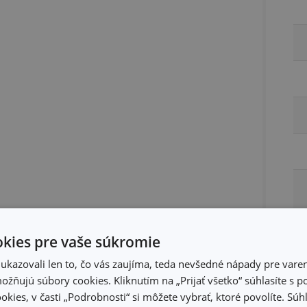
kies pre vaše súkromie
kazovali len to, čo vás zaujíma, teda nevšedné nápady pre varen
žňujú súbory cookies. Kliknutím na „Prijať všetko“ súhlasíte s 
okies, v časti „Podrobnosti“ si môžete vybrať, ktoré povolíte. Sú