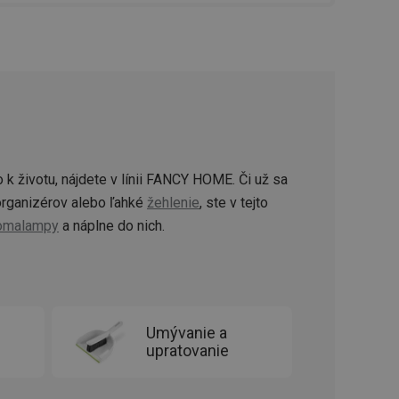
řizpůsobivosti s
právními předpisy o
ádání souhlasu
ránkách.
ntifikaci zařízení,
aby sledovala
enost.
ingu a ke zlepšení
e je přiřadí
tnější a efektivnější
 k životu, nájdete v línii FANCY HOME. Či už sa
rganizérov alebo ľahké
žehlenie
, ste v tejto
evníkom webových
omalampy
a náplne do nich.
Twitterom z webovej
ledné produkty
 skúseností
Umývanie a
upratovanie
e. Identifikuje
u do prehľadávača.
lancer.