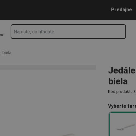
ela
Prejsť na vyhľadávanie
Prejsť na hlavný obsah
Prejsť na navigáciu
Predajne
hod
 biela
Jedále
biela
Kód produktu
3
Vyberte far