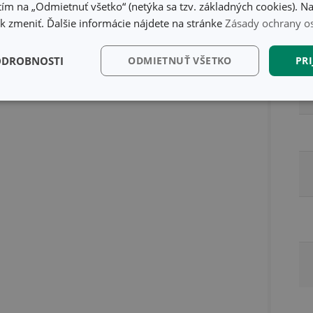
ím na „Odmietnuť všetko“ (netýka sa tzv. základných cookies). Na
Ba
 zmeniť. Ďalšie informácie nájdete na stránke
Zásady ochrany o
ODROBNOSTI
ODMIETNUŤ VŠETKO
PRI
kčné)
Analytické a
Marketingové
Fu
preferenčné cookies
cookies
kčné) cookies
Analytické a preferenčné cookies
Marketingové cookies
F
súbory cookie umožňujú základné funkcie webovej lokality, ako prihlásenie používate
edá správne používať bez nevyhnutne potrebných súborov cookie.
Poskytovateľ
/
Uplynutie
Popis
Doména
platnosti
recation
.doubleclick.net
4 mesiace
Tento soubor cookie se používá pro sig
4 týždne
webových stránek o depreciaci soubor