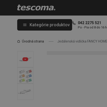
Nachádzate sa na stránke Jedálenská vidlička FANCY HOME, bi
042 2275 521
Kategórie produktov
Po - Pia od 8 do 16 
Úvodná strana
Jedálenská vidlička FANCY HOME,