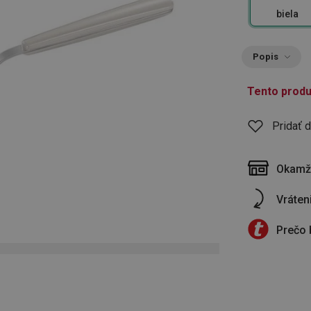
biela
Popis
Tento produ
Pridať 
Okamži
Vráten
Prečo 