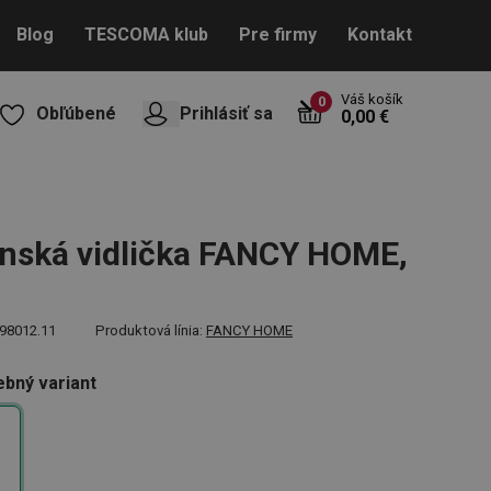
Blog
TESCOMA klub
Pre firmy
Kontakt
Váš košík
0
Obľúbené
Prihlásiť sa
0,00 €
nská vidlička FANCY HOME,
98012.11
Produktová línia:
FANCY HOME
ebný variant