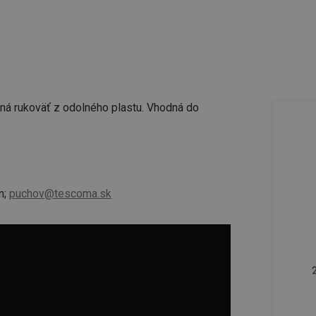
tná rukoväť z odolného plastu. Vhodná do
n;
puchov@tescoma.sk