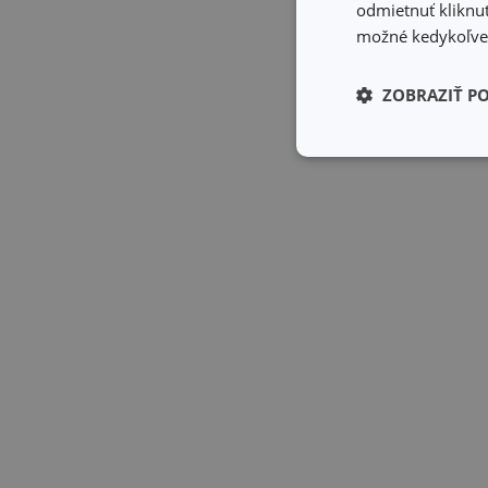
odmietnuť kliknut
možné kedykoľvek
ZOBRAZIŤ P
Základné (fun
cookies
Základné (fun
Nevyhnutne potrebné 
Webová lokalita sa n
Názov
receive-cookie-dep