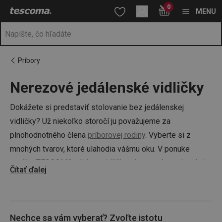
Nachádzate sa na stránke Nerezové jedálenské vidličky
0
Prejsť na vyhľadávanie
Prejsť na hlavný obsah
Prejsť na navigáciu
MENU
Príbory
Nerezové jedálenské vidličky
a
na
Dokážete si predstaviť stolovanie bez jedálenskej
vidličky? Už niekoľko storočí ju považujeme za
plnohodnotného člena
príborovej rodiny
. Vyberte si z
mnohých tvarov, ktoré ulahodia vášmu oku. V ponuke
značky TESCOMA nájdete vidličky elegantné, moderné aj
Čítať ďalej
klasické, ktoré sú nielen nevyhnutným nástrojom, ale aj
atraktívnym dizajnovým doplnkom vašej kuchyne.
Nechce sa vám vyberať? Zvoľte istotu
TIP: Čoho ešte nikdy nie je nazvyš?
Príborových nožov
, a