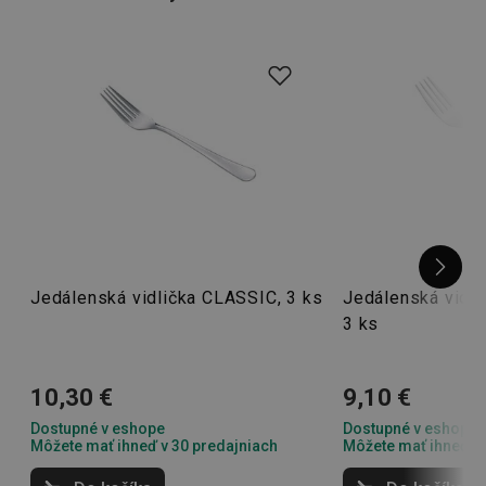
hlavne malých
kávových lyžičiek
, ktoré sa rady túlajú.
Jedálenská vidlička CLASSIC, 3 ks
Jedálenská vidl
3 ks
10,30 €
9,10 €
Dostupné v eshope
Dostupné v eshope
Môžete mať ihneď v 30 predajniach
Môžete mať ihneď v 