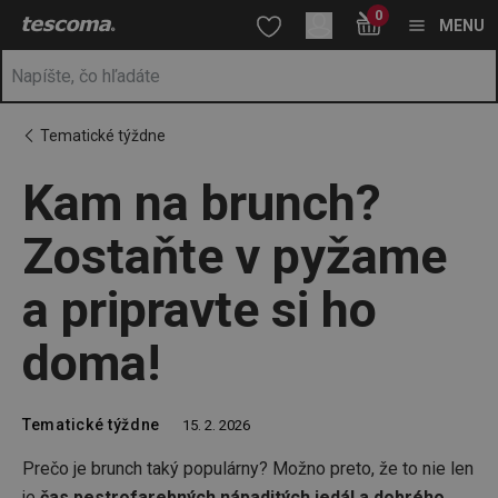
Nachádzate sa na stránke Kam na brunch? Zostaňte v pyžame a p
0
Prejsť na vyhľadávanie
Prejsť na hlavný obsah
Prejsť na navigáciu
MENU
Tematické týždne
Kam na brunch?
Zostaňte v pyžame
a pripravte si ho
doma!
Tematické týždne
15. 2. 2026
Prečo je brunch taký populárny? Možno preto, že to nie len
je
čas pestrofarebných nápaditých jedál a dobrého