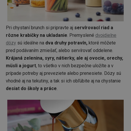
Pri chystaní brunch si pripravte aj
servírovací riad a
rôzne krabičky na ukladanie
. Premyslené
dvojdielne
dózy
sú ideálne na
dva druhy potravín,
ktoré môžete
pred podávaním zmiešať, alebo servírovať oddelene.
Krájaná zelenina, syry, nátierky, ale aj ovocie, orechy,
müsli a jogurt
, to všetko v nich bezpečne uložíte a v
prípade potreby aj preveziete alebo prenesiete. Dózy sú
vhodné aj na tekutiny, a tak si ich obľúbite aj na chystanie
desiat do školy a práce
.