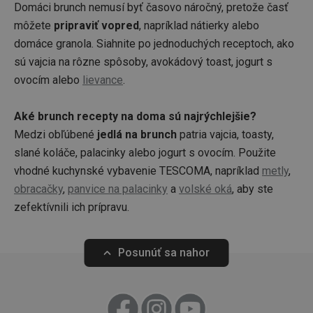
204_wm
.adtech.ink
24 minút
Domáci brunch nemusí byť časovo náročný, pretože časť
webo
strán
xeadth
.adtech.ink
1 rok
môžete
pripraviť vopred
, napríklad nátierky alebo
výkon
reklam
xeadth_172
.adtech.ink
1 deň
domáce granola. Siahnite po jednoduchých receptoch, ako
Může
shrom
sú vajcia na rôzne spôsoby, avokádový toast, jogurt s
xeadth_204
.adtech.ink
1 deň
data, 
napří
ovocím alebo
lievance
.
UID
1 rok
Ten
Full Circle Studies Inc.
jak už
cook
.adx.opera.com
na we
jedi
stránk
prid
Aké brunch recepty na doma sú najrýchlejšie?
intera
gen
obsah
použ
Medzi obľúbené
jedlá na brunch
patria vajcia, toasty,
zhr
ar_debug
.creativecdn.com
1 rok
Tato c
údaj
slané koláče, palacinky alebo jogurt s ovocím. Použite
použív
webo
probl
vhodné kuchynské vybavenie TESCOMA, napríklad
metly
,
Tiet
analy
byť
účelům
obracačky
,
panvice na palacinky
a
volské oká
, aby ste
tret
cílem 
anal
chyby 
zefektívnili ich prípravu.
nahl
služby
posky
CMID
1 rok
Tiet
Casale Media Inc.
o fun
cook
.casalemedia.com
webov
s re
Posunúť sa nahor
sle
c
.creativecdn.com
1 rok
Tento
pro
cookie
ktor
k iden
použ
četnos
poze
k tomu
návště