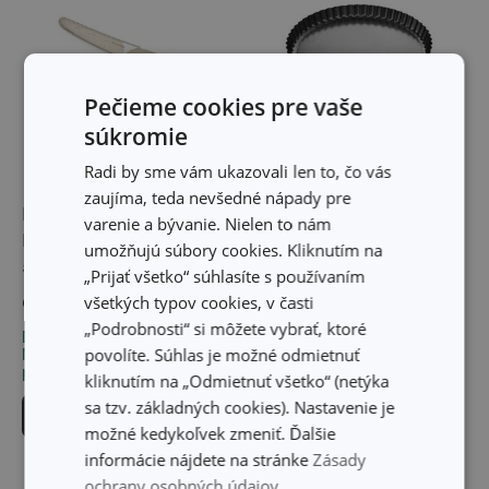
Pečieme cookies pre vaše
súkromie
Radi by sme vám ukazovali len to, čo vás
zaujíma, teda nevšedné nápady pre
Nôž desiatový
Forma s vlnitým okrajom
varenie a bývanie. Nielen to nám
MicroBlade MOVE 12 cm,
a odnímateľným dnom
umožňujú súbory cookies. Kliknutím na
s ochranným puzdrom
DELÍCIA ø 28 cm
„Prijať všetko“ súhlasíte s používaním
všetkých typov cookies, v časti
9,50 €
16,60 €
„Podrobnosti“ si môžete vybrať, ktoré
Dostupné v eshope
Dostupné v eshope
povolíte. Súhlas je možné odmietnuť
Môžete mať ihneď v 23
Môžete mať ihneď v 32
predajniach
predajniach
kliknutím na „Odmietnuť všetko“ (netýka
sa tzv. základných cookies). Nastavenie je
Do košíka
Do košíka
možné kedykoľvek zmeniť. Ďalšie
informácie nájdete na stránke
Zásady
ochrany osobných údajov