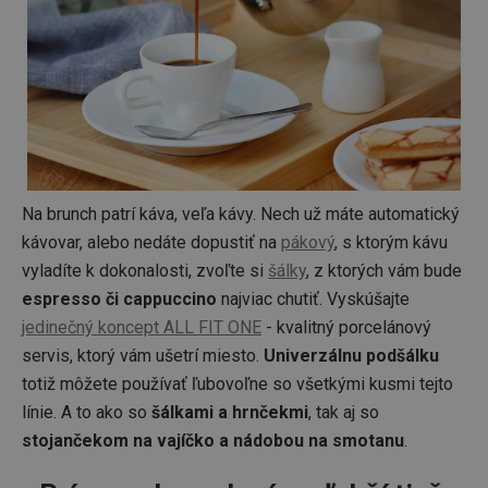
Na brunch patrí káva, veľa kávy. Nech už máte automatický
kávovar, alebo nedáte dopustiť na
pákový
, s ktorým kávu
vyladíte k dokonalosti, zvoľte si
šálky
, z ktorých vám bude
espresso či cappuccino
najviac chutiť. Vyskúšajte
jedinečný koncept ALL FIT ONE
- kvalitný porcelánový
servis, ktorý vám ušetrí miesto.
Univerzálnu podšálku
totiž môžete používať ľubovoľne so všetkými kusmi tejto
línie. A to ako so
šálkami a hrnčekmi
, tak aj so
stojančekom na vajíčko a nádobou na smotanu
.