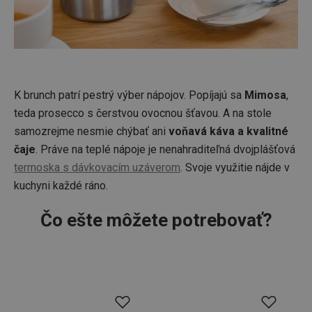
K brunch patrí pestrý výber nápojov. Popíjajú sa
Mimosa
,
teda prosecco s čerstvou ovocnou šťavou. A na stole
samozrejme nesmie chýbať ani
voňavá káva a kvalitné
čaje
. Práve na teplé nápoje je nenahraditeľná dvojplášťová
termoska s dávkovacím uzáverom
. Svoje využitie nájde v
kuchyni každé ráno.
Čo ešte môžete potrebovať?