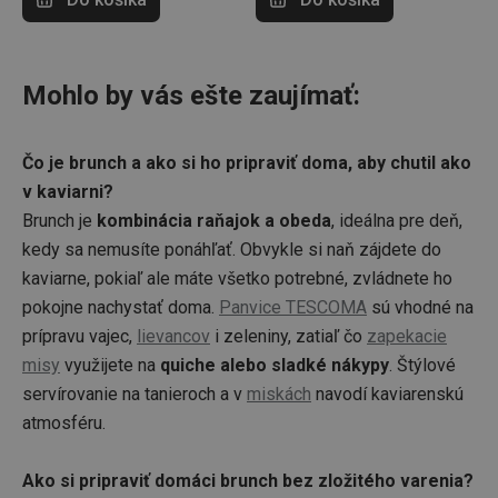
webových stránok
k we
gen
na zvýšenie ich
strán
použ
prehliadania. Môže
Shrom
zhr
sa tiež zapojiť do
o náv
údaj
zberu analytických
uživat
webo
údajov na meranie
webo
Mohlo by vás ešte zaujímať:
Tiet
toho, ako
stránk
byť
používatelia
napřík
tret
spolupracujú s
stránk
anal
funkciami webu.
přečte
nahl
Čo je brunch a ako si ho pripraviť doma, aby chutil ako
XANDR_PANID
4 mesiace
Tento 
Xandr Inc.
am-uid
2 mesiace
Ten
Admixer EU GmbH
v kaviarni?
4 týždne
použí
.adnxs.com
4 týždne
cook
.admixer.net
posky
na i
Brunch je
kombinácia raňajok a obeda
, ideálna pre deň,
reklam
návš
pro vá
kedy sa nemusíte ponáhľať. Obvykle si naň zájdete do
opti
zájmy
rele
releva
kaviarne, pokiaľ ale máte všetko potrebné, zvládnete ho
zhr
Použív
úda
pokojne nachystať doma.
Panvice TESCOMA
sú vhodné na
omeze
návš
přípa
viac
prípravu vajec,
lievancov
i zeleniny, zatiaľ čo
zapekacie
vidíte
web
stejně
- t
misy
využijete na
quiche alebo sladké nákypy
. Štýlové
měřen
úda
rekla
náv
servírovanie na tanieroch a v
miskách
navodí kaviarenskú
kampa
obvy
dát
atmosféru.
VP
.contextweb.com
1 rok
Tato c
ale
použí
adri
sledov
strá
Ako si pripraviť domáci brunch bez zložitého varenia
?
hlášen
uživat