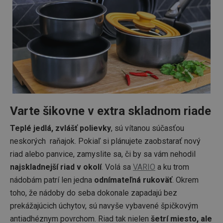
Google
Privacy Policy
cjConsent
.tescoma.sk
1 rok
Varte šikovne v extra skladnom riade
udid
.tescoma.cz
1 mesiac
Teplé jedlá, zvlášť polievky
, sú vítanou súčasťou
neskorých raňajok. Pokiaľ si plánujete zaobstarať nový
riad alebo panvice, zamyslite sa, či by sa vám nehodil
najskladnejší riad v okolí
. Volá sa
VARIO
a ku trom
nádobám patrí len jedna
odnímateľná rukoväť
. Okrem
toho, že nádoby do seba dokonale zapadajú bez
prekážajúcich úchytov, sú navyše vybavené špičkovým
__rtbh.lid
www.tescoma.sk
1 rok
antiadhéznym povrchom. Riad tak nielen
šetrí miesto, ale