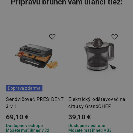
Prípravu brunch vám uľahčí tiež:
Doprava zdarma
Sendvičovač PRESIDENT
Elektrický odšťavovač na
3 v 1
citrusy GrandCHEF
69,10 €
39,10 €
Dostupné v eshope
Dostupné v eshope
Môžete mať ihneď v 32
Môžete mať ihneď v 33