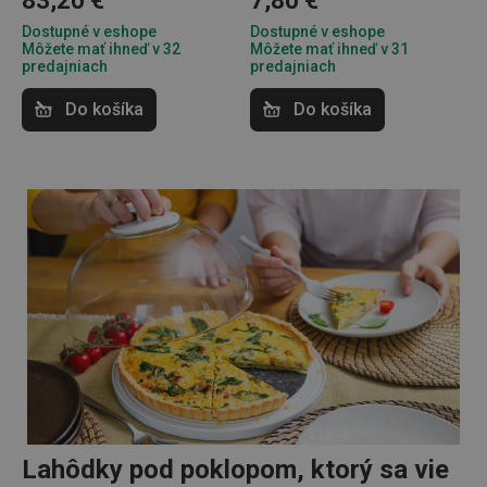
83,20 €
7,80 €
Dostupné v eshope
Dostupné v eshope
Môžete mať ihneď v 32
Môžete mať ihneď v 31
predajniach
predajniach
Do košíka
Do košíka
Lahôdky pod poklopom, ktorý sa vie