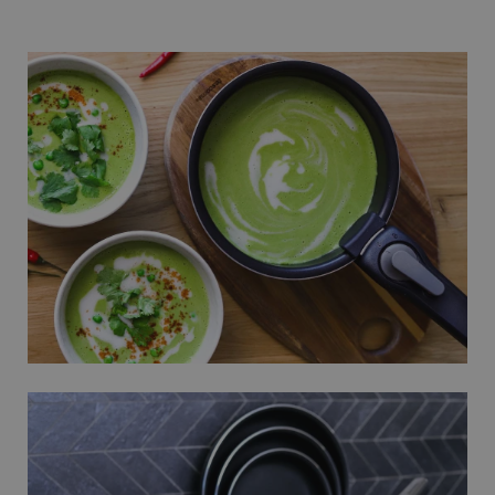
Základné (funkčné) cookies
Analytické a preferenčné cookies
Marketingové cookies
Funkčné súbory
Nevyhnutne potrebné súbory cookie umožňujú
základné funkcie webovej lokality, ako prihlásenie
používateľa a správa účtu. Webová lokalita sa nedá
správne používať bez nevyhnutne potrebných
súborov cookie.
Poskytovateľ
/
Uplynutie
Názov
Doména
platnosti
receive-cookie-deprecation
.doubleclick.net
4 mesiace
4 týždne