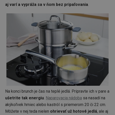
aj varí a vypráža sa v ňom bez pripaľovania
.
pid
1
Twitter Inc.
sekunda
.smartadserver.com
Na konci brunch je čas na teplé jedlá. Pripravte ich v pare a
ušetrite tak energiu
.
Naparovacia nádoba
sa nasadí na
lastVisitedProducts
www.tescoma.sk
4 týždne
akýkoľvek hrniec alebo kastról s priemerom 20 či 22 cm.
2 dni
Môžete v nej teda nielen
ohrievať už hotové jedlá
, ale aj