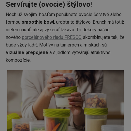
Servírujte (ovocie) štýlovo!
Nech už svojim hosťom ponúknete ovocie čerstvé alebo
formou
smoothie bowl
, urobte to štýlovo. Brunch má totiž
nielen chutiť, ale aj vyzerať lákavo. Tri dekory nášho
nového
porcelánového riadu FRESCO
skombinujete tak, že
bude vždy ladiť. Motívy na tanieroch a miskách sú
vizuálne prepojené
a s jedlom vytvárajú atraktívne
kompozície.