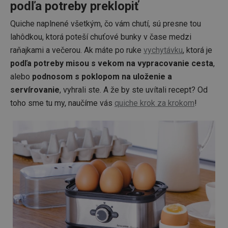
podľa potreby preklopiť
Quiche naplnené všetkým, čo vám chutí, sú presne tou
lahôdkou, ktorá poteší chuťové bunky v čase medzi
raňajkami a večerou. Ak máte po ruke
vychytávku
, ktorá je
podľa potreby misou s vekom na vypracovanie cesta
,
alebo
podnosom s poklopom na uloženie a
servírovanie
, vyhrali ste. A že by ste uvítali recept? Od
toho sme tu my, naučíme vás
quiche krok za krokom
!