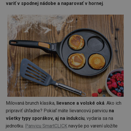
variť v spodnej nádobe a naparovať v hornej
.
shopsys_abc
www.tescoma.sk
6
mesiacov
SERVERID
Cookies
HAProxy
relácie
Technologies LLC
.clickonometrics.pl
Milovaná brunch klasika,
lievance a volské oká
. Ako ich
CookieScriptConsent
1 mesiac
CookieScript
pripraviť úhľadne? Pokiaľ máte lievancovú panvicu
na
www.tescoma.sk
všetky typy sporákov, aj na indukciu
, vydaria sa na
jednotku.
Panvicu SmartCLICK
navyše po varení uložíte