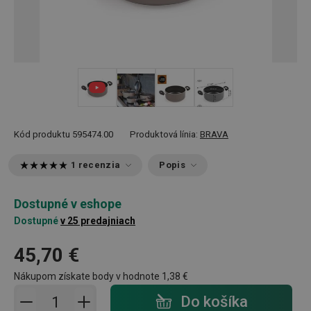
+ 1
Kód produktu
595474.00
Produktová línia:
BRAVA
1 recenzia
Popis
Dostupné v eshope
Dostupné
v 25 predajniach
45,70 €
Nákupom získate body v hodnote
1,38 €
Pridať do košíka - počet
Do košíka