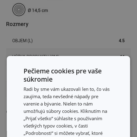
Rozmery
OBJEM (L)
4.5
VÝŠKA PRODUKTU (CM)
11
Pečieme cookies pre vaše
PRIEMER (CM)
24
súkromie
Radi by sme vám ukazovali len to, čo vás
PRIEMER INDUKČNÉHO DNA (CM)
14.5
zaujíma, teda nevšedné nápady pre
varenie a bývanie. Nielen to nám
umožňujú súbory cookies. Kliknutím na
Ostatné parametre
„Prijať všetko“ súhlasíte s používaním
všetkých typov cookies, v časti
kov, antiadhézny povrch,
MATERIÁL
„Podrobnosti“ si môžete vybrať, ktoré
plast