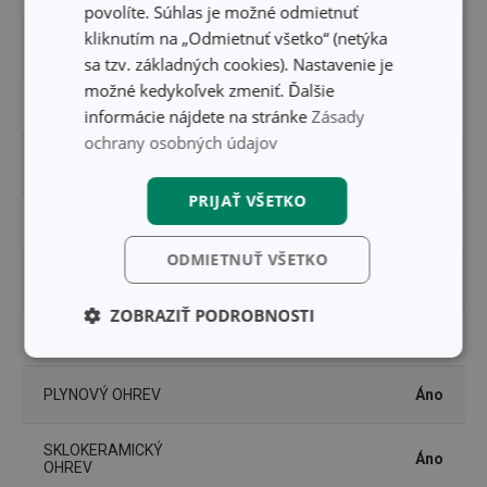
povolíte. Súhlas je možné odmietnuť
kliknutím na „Odmietnuť všetko“ (netýka
POKRIEVKA
Nie
sa tzv. základných cookies). Nastavenie je
možné kedykoľvek zmeniť. Ďalšie
PRODUKTOVÁ LÍNIA
BRAVA
informácie nájdete na stránke
Zásady
ochrany osobných údajov
TYP
kastról
PRIJAŤ VŠETKO
VHODNÉ DO RÚRY
Nie
ODMIETNUŤ VŠETKO
ZARADENIE
hrnce
ZOBRAZIŤ PODROBNOSTI
INDUKČNÝ OHREV
Áno
Základné
Analytické a
(funkčné) cookies
preferenčné
cookies
PLYNOVÝ OHREV
Áno
SKLOKERAMICKÝ
Áno
OHREV
Marketingové
Funkčné súbory