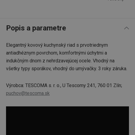
Popis a parametre
Elegantný kovový kuchynský riad s prvotriednym
antiadhéznym povrchom, komfortnými úchytmi a
indukčným dnom z nehrdzavejúcej ocele. Vhodný na
všetky typy sporákov, vhodný do umývačky. 3 roky záruka.
Výrobca: TESCOMA s. r. o., U Tescomy 241, 760 01 Zlín;
puchov@tescoma.sk