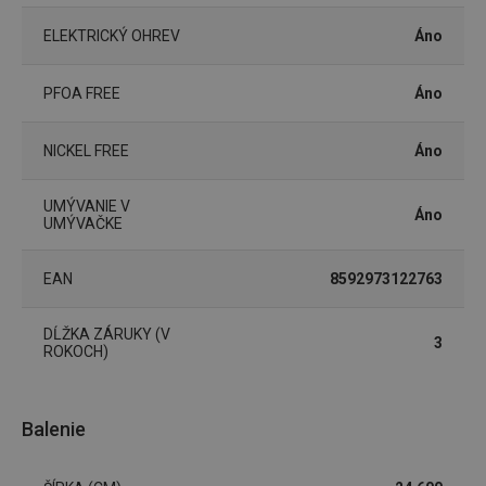
cookies
ELEKTRICKÝ OHREV
Áno
PFOA FREE
Áno
NICKEL FREE
Áno
Základné (funkčné) cookies
Analytické a preferenčné cookies
UMÝVANIE V
Áno
UMÝVAČKE
Marketingové cookies
Funkčné súbory
Nevyhnutne potrebné súbory cookie umožňujú
EAN
8592973122763
základné funkcie webovej lokality, ako prihlásenie
používateľa a správa účtu. Webová lokalita sa nedá
správne používať bez nevyhnutne potrebných
súborov cookie.
DĹŽKA ZÁRUKY (V
3
ROKOCH)
Poskytovateľ
/
Uplynutie
Názov
Doména
platnosti
receive-cookie-deprecation
.doubleclick.net
4 mesiace
Balenie
4 týždne