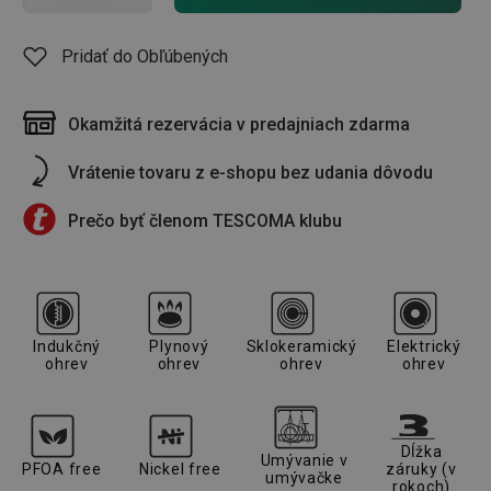
Pridať do Obľúbených
Okamžitá rezervácia v predajniach zdarma
Vrátenie tovaru z e-shopu bez udania dôvodu
Prečo byť členom TESCOMA klubu
Indukčný
Plynový
Sklokeramický
Elektrický
ohrev
ohrev
ohrev
ohrev
Dĺžka
Umývanie v
PFOA free
Nickel free
záruky (v
umývačke
rokoch)