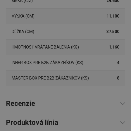
ŠÍRKA (CM)
24.600
VÝŠKA (CM)
11.100
DĹŽKA (CM)
37.500
HMOTNOSŤ VRÁTANE BALENIA (KG)
1.160
Google
Privacy Policy
INNER BOX PRE B2B ZÁKAZNÍKOV (KS)
4
cjConsent
.tescoma.sk
1 rok
MASTER BOX PRE B2B ZÁKAZNÍKOV (KS)
8
Recenzie
udid
.tescoma.cz
1 mesiac
Produktová línia