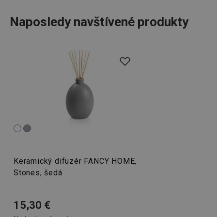
Naposledy navštívené produkty
Všetko, čo potrebujete k tomu, aby bol váš
domov
krásne
a útulne miesto k životu, nájdete v línii FANCY HOME. Či už
udid
.tescoma.cz
1 mesiac
sa jedná o
stolovanie
,
organizáciu domácnosti
pomocou
úložných boxov a organizérov alebo ľahké
žehlenie
, ste v
tejto kategórii správne. Nezabudli sme ani na
bytové vône
:
vonné difuzéry
,
aromalampy
a náplne do nich.
Domácnosť
__rtbh.lid
www.tescoma.sk
1 rok
Keramický difuzér FANCY HOME,
Stones, šedá
Domáce spotrebiče
15,30 €
Stolovanie