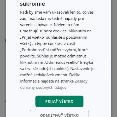
súkromie
Radi by sme vám ukazovali len to, čo vás
zaujíma, teda nevšedné nápady pre
varenie a bývanie. Nielen to nám
umožňujú súbory cookies. Kliknutím na
„Prijať všetko“ súhlasíte s používaním
Rozmery
všetkých typov cookies, v časti
„Podrobnosti“ si môžete vybrať, ktoré
ŠÍRKA PRODUKTU (CM)
8
povolíte. Súhlas je možné odmietnuť
kliknutím na „Odmietnuť všetko“ (netýka
sa tzv. základných cookies). Nastavenie je
VÝŠKA PRODUKTU (CM)
14.5
možné kedykoľvek zmeniť. Ďalšie
informácie nájdete na stránke
Zásady
DĹŽKA PRODUKTU (CM)
10
ochrany osobných údajov
Ostatné parametre
PRIJAŤ VŠETKO
ODMIETNUŤ VŠETKO
keramika, ratanové