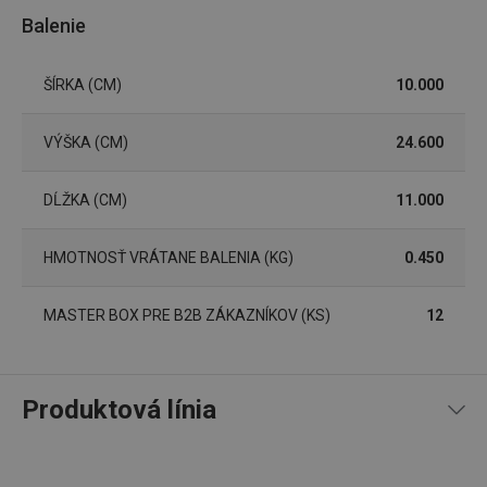
základné funkcie webovej lokality, ako prihlásenie
Balenie
používateľa a správa účtu. Webová lokalita sa nedá
správne používať bez nevyhnutne potrebných
súborov cookie.
ŠÍRKA (CM)
10.000
Poskytovateľ
/
Uplynutie
Názov
Doména
platnosti
VÝŠKA (CM)
24.600
receive-cookie-deprecation
.doubleclick.net
4 mesiace
4 týždne
DĹŽKA (CM)
11.000
HMOTNOSŤ VRÁTANE BALENIA (KG)
0.450
MASTER BOX PRE B2B ZÁKAZNÍKOV (KS)
12
Produktová línia
Google
Privacy Policy
cjConsent
.tescoma.sk
1 rok