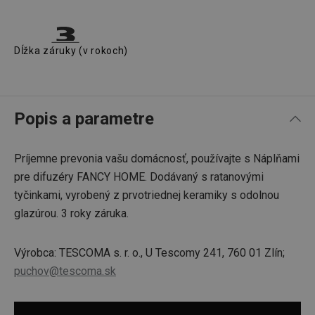
Dĺžka záruky (v rokoch)
Popis a parametre
Príjemne prevonia vašu domácnosť, používajte s Náplňami
pre difuzéry FANCY HOME. Dodávaný s ratanovými
tyčinkami, vyrobený z prvotriednej keramiky s odolnou
glazúrou. 3 roky záruka.
Výrobca: TESCOMA s. r. o., U Tescomy 241, 760 01 Zlín;
puchov@tescoma.sk