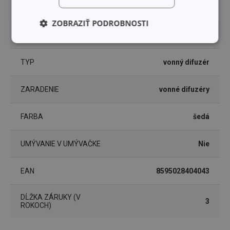
MATERIÁL
drevo
ZOBRAZIŤ PODROBNOSTI
PRODUKTOVÁ LÍNIA
FANCY HOME
Základné
Analytické a
(funkčné) cookies
preferenčné
cookies
TYP
vonný difuzér
ZARADENIE
vonné difuzéry
Marketingové
Funkčné súbory
cookies
FARBA
šedá
UMÝVANIE V UMÝVAČKE
Nie
EAN
8595028404043
Základné (funkčné) cookies
Analytické a preferenčné cookies
DĹŽKA ZÁRUKY (V
3
ROKOCH)
Marketingové cookies
Funkčné súbory
Nevyhnutne potrebné súbory cookie umožňujú