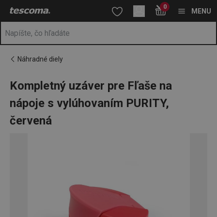
Nachádzate sa na stránke Kompletný uzáver pre Fľaše na nápoj
0
Prejsť na vyhľadávanie
Prejsť na hlavný obsah
Prejsť na navigáciu
MENU
Náhradné diely
Kompletný uzáver pre Fľaše na
nápoje s vylúhovaním PURITY,
červená