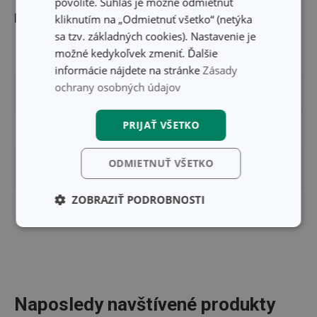
povolíte. Súhlas je možné odmietnuť
Balenie
kliknutím na „Odmietnuť všetko“ (netýka
sa tzv. základných cookies). Nastavenie je
možné kedykoľvek zmeniť. Ďalšie
ŠÍRKA (CM)
6.100
informácie nájdete na stránke
Zásady
ochrany osobných údajov
VÝŠKA (CM)
3.600
PRIJAŤ VŠETKO
DĹŽKA (CM)
6.100
ODMIETNUŤ VŠETKO
HMOTNOSŤ VRÁTANE BALENIA (KG)
0.001
ZOBRAZIŤ PODROBNOSTI
MASTER BOX PRE B2B ZÁKAZNÍKOV (KS)
200
Základné
Analytické a
(funkčné) cookies
preferenčné
cookies
Naposledy navštívené produkty
Marketingové
Funkčné súbory