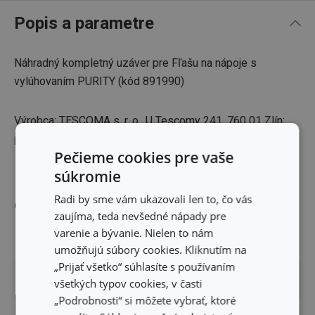
Popis a parametre
Náhradný kompletný uzáver pre Fľašu na nápoje s
vylúhovaním PURITY (kód 891990)
Výrobca: TESCOMA s. r. o., U Tescomy 241, 760 01 Zlín;
puchov@tescoma.sk
Pečieme cookies pre vaše
súkromie
Radi by sme vám ukazovali len to, čo vás
Ostatné parametre
zaujíma, teda nevšedné nápady pre
varenie a bývanie. Nielen to nám
FARBA
červená
umožňujú súbory cookies. Kliknutím na
„Prijať všetko“ súhlasíte s používaním
EAN
8592973112535
všetkých typov cookies, v časti
„Podrobnosti“ si môžete vybrať, ktoré