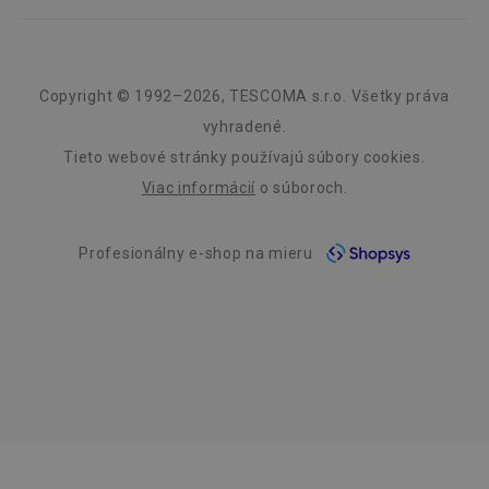
Informácie o obaloch a elektroodpadoch
Affiliate program
Reklamácie v predajniach
O nás
Kariéra
Záruka a servis TESCOMA
Dizajn
Copyright © 1992–2026, TESCOMA s.r.o. Všetky práva
__rtbh.lid
www.tescoma.sk
1 rok
Kvalita
vyhradené.
Tieto webové stránky používajú súbory cookies.
Blog
Viac informácií
o súboroch.
Zásady ochrany osobných údajov
Profesionálny e-shop na mieru
Kontakt
Využívanie súborov cookies
Prehlásenie o prístupnosti
pid
1
Twitter Inc.
sekunda
.smartadserver.com