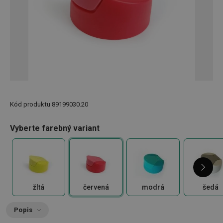
Kód produktu
89199030.20
Vyberte farebný variant
žltá
červená
modrá
šedá
Popis