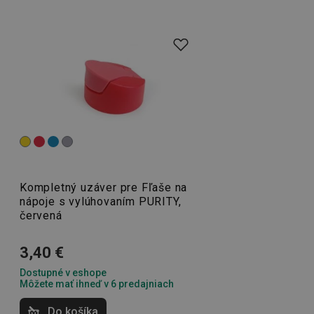
cookies
Základné (funkčné) cookies
Analytické a preferenčné cookies
Marketingové cookies
Funkčné súbory
Nevyhnutne potrebné súbory cookie umožňujú
základné funkcie webovej lokality, ako prihlásenie
Kompletný uzáver pre Fľaše na
používateľa a správa účtu. Webová lokalita sa nedá
správne používať bez nevyhnutne potrebných
nápoje s vylúhovaním PURITY,
súborov cookie.
červená
Poskytovateľ
/
Uplynutie
Názov
Doména
platnosti
3,40 €
receive-cookie-deprecation
.doubleclick.net
4 mesiace
4 týždne
Dostupné v eshope
Môžete mať ihneď v 6 predajniach
Do košíka