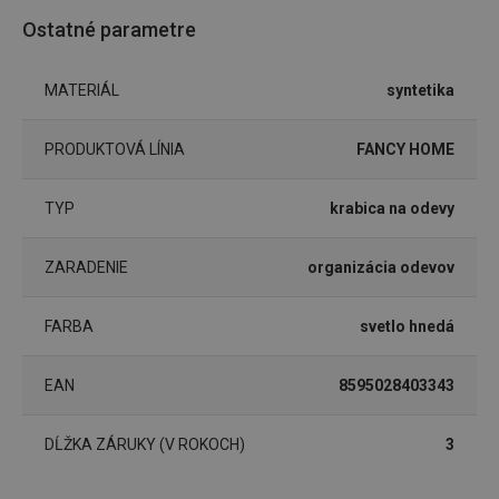
Ostatné parametre
Marketingové
Funkčné súbory
cookies
MATERIÁL
syntetika
PRODUKTOVÁ LÍNIA
FANCY HOME
TYP
krabica na odevy
Základné (funkčné) cookies
Analytické a preferenčné cookies
ZARADENIE
organizácia odevov
Marketingové cookies
Funkčné súbory
Nevyhnutne potrebné súbory cookie umožňujú
FARBA
svetlo hnedá
základné funkcie webovej lokality, ako prihlásenie
používateľa a správa účtu. Webová lokalita sa nedá
správne používať bez nevyhnutne potrebných
súborov cookie.
EAN
8595028403343
Poskytovateľ
/
Uplynutie
Názov
Doména
platnosti
DĹŽKA ZÁRUKY (V ROKOCH)
3
receive-cookie-deprecation
.doubleclick.net
4 mesiace
4 týždne