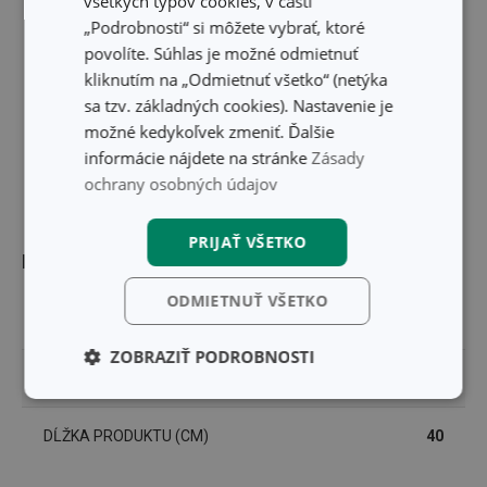
všetkých typov cookies, v časti
„Podrobnosti“ si môžete vybrať, ktoré
povolíte. Súhlas je možné odmietnuť
kliknutím na „Odmietnuť všetko“ (netýka
sa tzv. základných cookies). Nastavenie je
možné kedykoľvek zmeniť. Ďalšie
informácie nájdete na stránke
Zásady
ochrany osobných údajov
PRIJAŤ VŠETKO
Rozmery
ODMIETNUŤ VŠETKO
ŠÍRKA PRODUKTU (CM)
18
ZOBRAZIŤ PODROBNOSTI
VÝŠKA PRODUKTU (CM)
10
Základné
Analytické a
(funkčné) cookies
preferenčné
cookies
DĹŽKA PRODUKTU (CM)
40