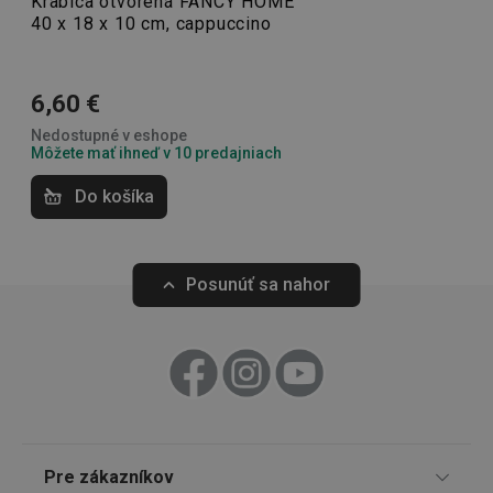
Krabica otvorená FANCY HOME
40 x 18 x 10 cm, cappuccino
Domáce spotrebiče
6,60 €
Stolovanie
lastVisitedProducts
www.tescoma.sk
4 týždne
Nedostupné v eshope
2 dni
Môžete mať ihneď v 10 predajniach
Umývanie a upratovanie
Do košíka
Posunúť sa nahor
shopsys_abc
www.tescoma.sk
6
mesiacov
SERVERID
Cookies
HAProxy
relácie
Technologies LLC
.clickonometrics.pl
Pre zákazníkov