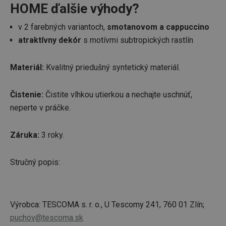
HOME ďalšie výhody?
v 2 farebných variantoch,
smotanovom a cappuccino
atraktívny dekór
s motívmi subtropických rastlín
Materiál:
Kvalitný priedušný syntetický materiál.
Čistenie:
Čistite vlhkou utierkou a nechajte uschnúť,
neperte v práčke.
Záruka:
3 roky.
Stručný popis:
Výrobca: TESCOMA s. r. o., U Tescomy 241, 760 01 Zlín;
puchov@tescoma.sk