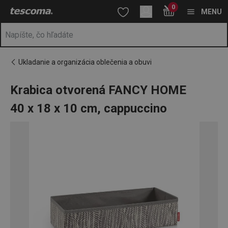
Nachádzate sa na stránke Krabica otvorená FANCY HOME 40 x 1
0
Prejsť na vyhľadávanie
Prejsť na hlavný obsah
Prejsť na navigáciu
MENU
Ukladanie a organizácia oblečenia a obuvi
Krabica otvorená FANCY HOME
40 x 18 x 10 cm, cappuccino