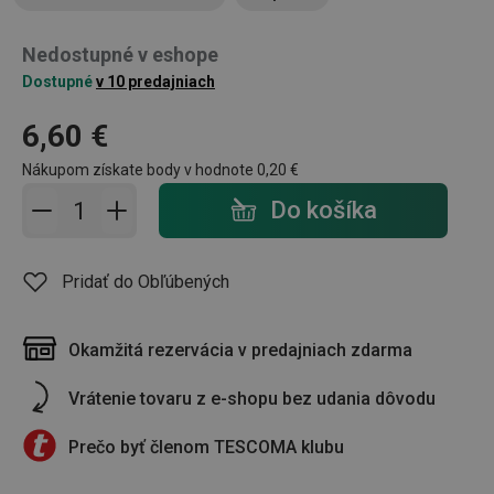
Nedostupné v eshope
Dostupné
v 10 predajniach
6,60 €
Nákupom získate body v hodnote
0,20 €
Pridať do košíka - počet
Do košíka
Pridať do Obľúbených
Okamžitá rezervácia v predajniach zdarma
Vrátenie tovaru z e-shopu bez udania dôvodu
Prečo byť členom TESCOMA klubu