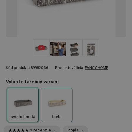
+ 2
Kód produktu
899820.36
Produktová línia:
FANCY HOME
Vyberte farebný variant
svetlo hnedá
biela
1 recenzia
Popis