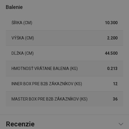
Balenie
ŠÍRKA (CM)
10.300
VÝŠKA (CM)
2.200
DĹŽKA (CM)
44.500
Google
HMOTNOSŤ VRÁTANE BALENIA (KG)
0.213
Privacy Policy
cjConsent
.tescoma.sk
1 rok
INNER BOX PRE B2B ZÁKAZNÍKOV (KS)
12
MASTER BOX PRE B2B ZÁKAZNÍKOV (KS)
36
udid
.tescoma.cz
1 mesiac
Recenzie