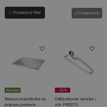
Produktový filter
Zoraďovanie
Novinka
-25 %
Nerezová podložka na
Odkôstkovač čerešní /
prípravu potravín
olív PRESTO