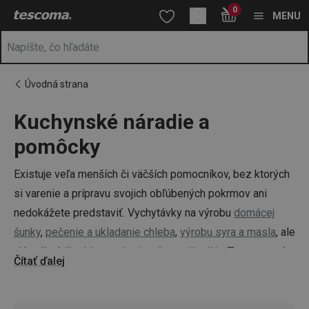
Nachádzate sa na stránke Drobné kuchynské vybavenie
0
Prejsť na vyhľadávanie
Prejsť na hlavný obsah
Prejsť na navigáciu
MENU
Úvodná strana
Kuchynské náradie a
a
na
pomôcky
Existuje veľa menších či väčších pomocníkov, bez ktorých
si varenie a prípravu svojich obľúbených pokrmov ani
nedokážete predstaviť. Vychytávky na výrobu
domácej
šunky
,
pečenie a ukladanie chleba
,
výrobu syra a masla
, ale
aj kvalitné
škrabky a vykrajovače
,
strúhadlá
- Tescoma vám
Čítať ďalej
skrátka prácu v kuchyni uľahčí a spestrí!