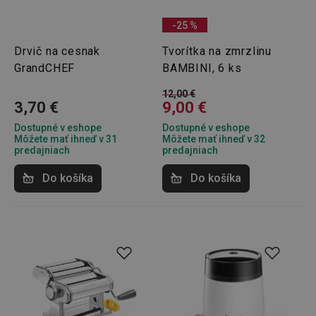
-25 %
Drvič na cesnak
Tvorítka na zmrzlinu
GrandCHEF
BAMBINI, 6 ks
12,00 €
3,70 €
9,00 €
Dostupné v eshope
Dostupné v eshope
Môžete mať ihneď v 31
Môžete mať ihneď v 32
predajniach
predajniach
Do košíka
Do košíka