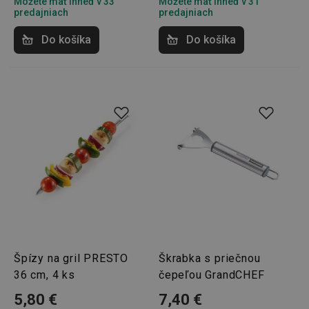
Môžete mať ihneď v 33
Môžete mať ihneď v 31
predajniach
predajniach
udid
.tescoma.cz
1 mesiac
Do košíka
Do košíka
__rtbh.lid
www.tescoma.sk
1 rok
Špízy na gril PRESTO
Škrabka s priečnou
36 cm, 4 ks
čepeľou GrandCHEF
5,80 €
7,40 €
pid
1
Twitter Inc.