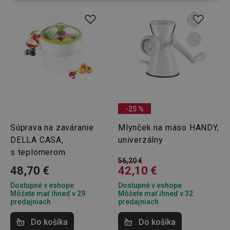
(funkčné) cookies
preferenčné
cookies
Marketingové
Funkčné súbory
cookies
-25 %
Súprava na zaváranie
Mlynček na mäso HANDY,
Základné (funkčné) cookies
DELLA CASA,
univerzálny
Analytické a preferenčné cookies
s teplomerom
56,20 €
Marketingové cookies
Funkčné súbory
48,70 €
42,10 €
Nevyhnutne potrebné súbory cookie umožňujú
Dostupné v eshope
Dostupné v eshope
základné funkcie webovej lokality, ako prihlásenie
Môžete mať ihneď v 29
Môžete mať ihneď v 32
používateľa a správa účtu. Webová lokalita sa nedá
predajniach
predajniach
správne používať bez nevyhnutne potrebných
súborov cookie.
Do košíka
Do košíka