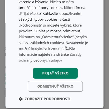
varenie a bývanie. Nielen to nám
umožňujú súbory cookies. Kliknutím na
„Prijať všetko“ súhlasíte s používaním
všetkých typov cookies, v časti
„Podrobnosti“ si môžete vybrať, ktoré
povolíte. Súhlas je možné odmietnuť
kliknutím na „Odmietnuť všetko“ (netýka
-25 %
sa tzv. základných cookies). Nastavenie je
možné kedykoľvek zmeniť. Ďalšie
Škrabka na zemiaky
Multifunkčný lis na
informácie nájdete na stránke
Zásady
PRESIDENT
hamburgery GrandCHEF
ochrany osobných údajov
17,00 €
9,50 €
12,70 €
PRIJAŤ VŠETKO
Dostupné v eshope
Dostupné v eshope
Môžete mať ihneď v 33
Môžete mať ihneď v 32
predajniach
predajniach
ODMIETNUŤ VŠETKO
Do košíka
Do košíka
ZOBRAZIŤ PODROBNOSTI
Základné
Analytické a