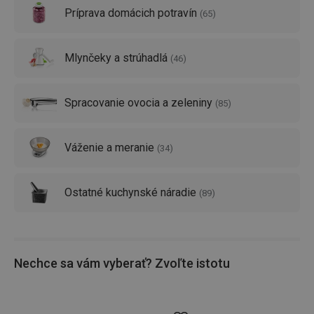
Pozrite sa aj na náš skvelý
polievkovar
- uvarí sám
Príprava domácich potravín
(
65
)
sviečkovú, krémovú polievku aj smoothie. Stačí nahádzať
ingrediencie a polievkovar sa postará o zvyšok. Zaujímavé
Mlynčeky a strúhadlá
sú aj naše
mixéry
: jedny z najvýkonnejších na trhu.
(
46
)
Populárnym sa stal
smoothie mixér President
.
Spracovanie ovocia a zeleniny
(
85
)
Váženie a meranie
(
34
)
Ostatné kuchynské náradie
(
89
)
Nechce sa vám vyberať? Zvoľte istotu