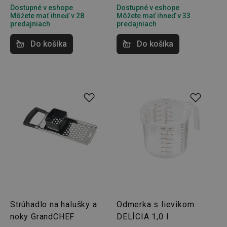
sekunda
.smartadserver.com
Dostupné v eshope
Dostupné v eshope
Môžete mať ihneď v 28
Môžete mať ihneď v 33
predajniach
predajniach
Do košíka
Do košíka
lastVisitedProducts
www.tescoma.sk
4 týždne
2 dni
shopsys_abc
www.tescoma.sk
6
mesiacov
Strúhadlo na halušky a
Odmerka s lievikom
SERVERID
Cookies
HAProxy
relácie
Technologies LLC
noky GrandCHEF
DELÍCIA 1,0 l
.clickonometrics.pl