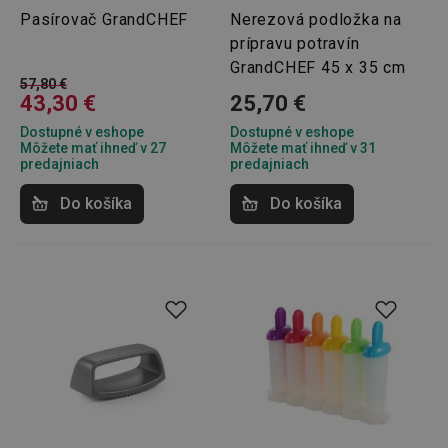
Pasírovač GrandCHEF
Nerezová podložka na
prípravu potravín
GrandCHEF 45 x 35 cm
57,80 €
43,30 €
25,70 €
Dostupné v eshope
Dostupné v eshope
Môžete mať ihneď v 27
Môžete mať ihneď v 31
predajniach
predajniach
Do košíka
Do košíka