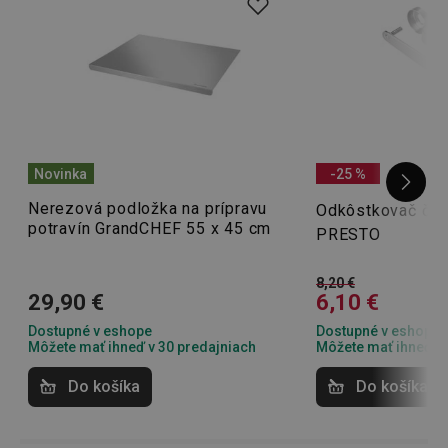
Novinka
-25 %
Nerezová podložka na prípravu
Odkôstkovač čere
potravín GrandCHEF 55 x 45 cm
PRESTO
8,20 €
29,90 €
6,10 €
Dostupné v eshope
Dostupné v eshope
Môžete mať ihneď v 30 predajniach
Môžete mať ihneď v 
Do košíka
Do košíka