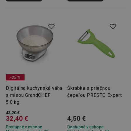
Poskytovateľ
/
Uplynutie
Názov
Doména
platnosti
receive-cookie-deprecation
.doubleclick.net
4 mesiace
4 týždne
-25 %
Digitálna kuchynská váha
Škrabka s priečnou
Google
s misou GrandCHEF
čepeľou PRESTO Expert
Privacy Policy
cjConsent
.tescoma.sk
1 rok
5,0 kg
43,20 €
32,40 €
4,50 €
Dostupné v eshope
Dostupné v eshope