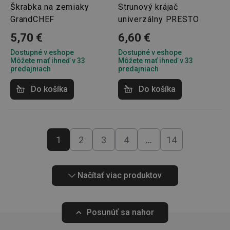
Škrabka na zemiaky
Strunový krájač
GrandCHEF
univerzálny PRESTO
5,70 €
6,60 €
46660_fts
www.tescoma.sk
3 dni
Dostupné v eshope
Dostupné v eshope
VISITOR_PRIVACY_METADATA
5
YouTube
Môžete mať ihneď v 33
Môžete mať ihneď v 33
mesiacov
.youtube.com
4 týždne
predajniach
predajniach
Do košíka
Do košíka
1
2
3
4
…
14
Načítať viac produktov
Posunúť sa nahor