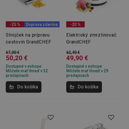
-25 %
Doprava zdarma
-20 %
Strojček na prípravu
Elektrický zmrzlinovač
cestovín GrandCHEF
GrandCHEF
67,00 €
62,40 €
50,20 €
49,90 €
Dostupné v eshope
Dostupné v eshope
Môžete mať ihneď v 32
Môžete mať ihneď v 29
predajniach
predajniach
Do košíka
Do košíka