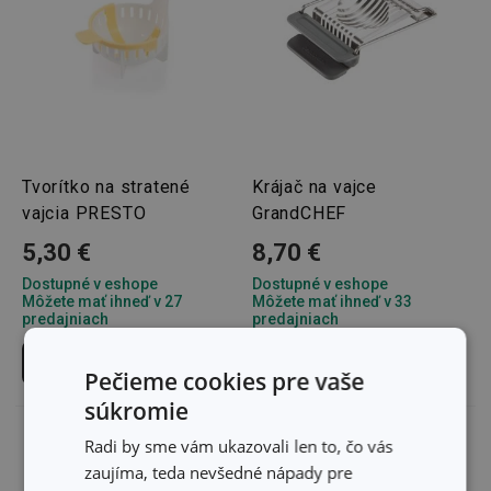
Tvorítko na stratené
Krájač na vajce
vajcia PRESTO
GrandCHEF
5,30 €
8,70 €
Dostupné v eshope
Dostupné v eshope
Môžete mať ihneď v 27
Môžete mať ihneď v 33
predajniach
predajniach
Do košíka
Do košíka
Pečieme cookies pre vaše
súkromie
Radi by sme vám ukazovali len to, čo vás
zaujíma, teda nevšedné nápady pre