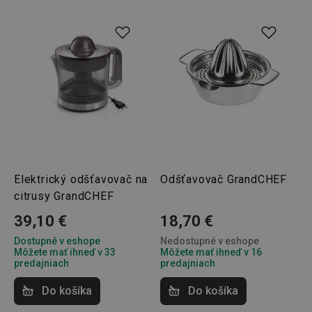
udid
.tescoma.cz
1 mesiac
Elektrický odšťavovač na
Odšťavovač GrandCHEF
citrusy GrandCHEF
39,10 €
18,70 €
__rtbh.lid
www.tescoma.sk
1 rok
Dostupné v eshope
Nedostupné v eshope
Môžete mať ihneď v 33
Môžete mať ihneď v 16
predajniach
predajniach
Do košíka
Do košíka