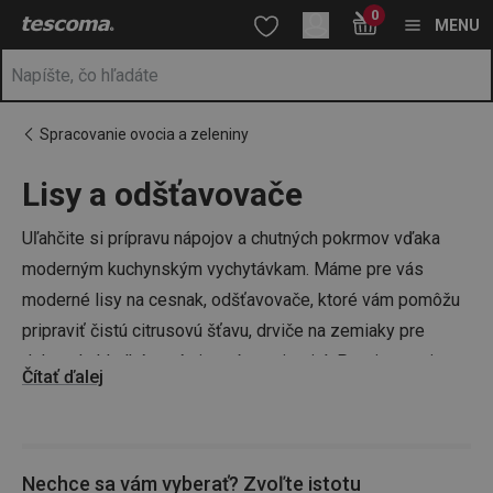
Nachádzate sa na stránke Lisy a odšťavovače
0
Prejsť na vyhľadávanie
Prejsť na hlavný obsah
Prejsť na navigáciu
MENU
Spracovanie ovocia a zeleniny
Lisy a odšťavovače
a
na
Uľahčite si prípravu nápojov a chutných pokrmov vďaka
moderným kuchynským vychytávkam. Máme pre vás
moderné lisy na cesnak, odšťavovače, ktoré vám pomôžu
pripraviť čistú citrusovú šťavu, drviče na zemiaky pre
dokonale hladké pyré aj pasírovacie sitá. Pozrite sa aj na
Čítať ďalej
ďalšie kuchynské pomôcky, napríklad
krájače
,
lúpače
alebo
škrabky a vykrajovače
, nech využijete čas strávený v
kuchyni skutočne efektívne.
Nechce sa vám vyberať? Zvoľte istotu