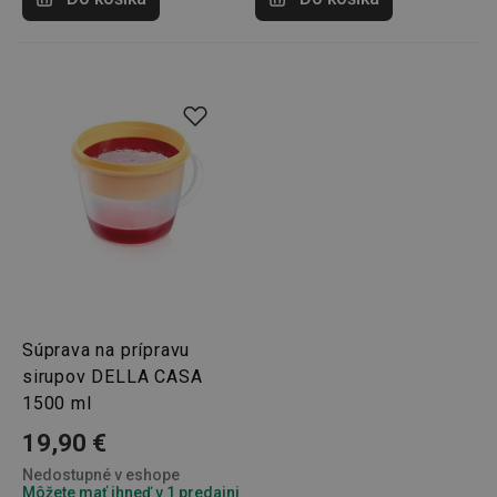
shopsys_abc
www.tescoma.sk
6
mesiacov
SERVERID
Cookies
HAProxy
relácie
Technologies LLC
.clickonometrics.pl
CookieScriptConsent
1 mesiac
CookieScript
www.tescoma.sk
Súprava na prípravu
sirupov DELLA CASA
1500 ml
19,90 €
Nedostupné v eshope
Môžete mať ihneď v 1 predajni