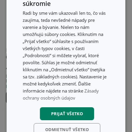
súkromie
Radi by sme vám ukazovali len to, čo vás
zaujíma, teda nevšedné nápady pre
varenie a bývanie. Nielen to nám
umožňujú súbory cookies. Kliknutím na
„Prijať všetko“ súhlasíte s používaním
všetkých typov cookies, v časti
Drvič na zemiaky a cesto
Drvič na zemiaky a cesto
„Podrobnosti“ si môžete vybrať, ktoré
GrandCHEF
HANDY
povolíte. Súhlas je možné odmietnuť
46,20 €
29,10 €
kliknutím na „Odmietnuť všetko“ (netýka
sa tzv. základných cookies). Nastavenie je
Dostupné v eshope
Dostupné v eshope
Môžete mať ihneď v 33
Môžete mať ihneď v 29
možné kedykoľvek zmeniť. Ďalšie
predajniach
predajniach
informácie nájdete na stránke
Zásady
Do košíka
Do košíka
ochrany osobných údajov
PRIJAŤ VŠETKO
ODMIETNUŤ VŠETKO