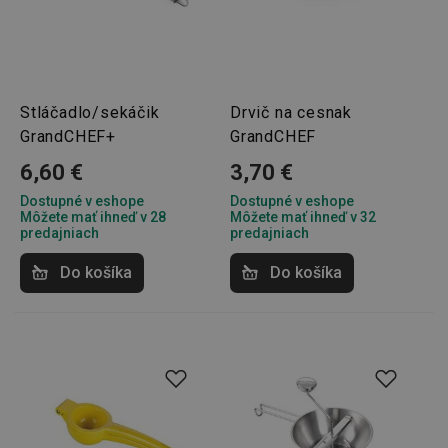
Stláčadlo/sekáčik
Drvič na cesnak
GrandCHEF+
GrandCHEF
6,60 €
3,70 €
Dostupné v eshope
Dostupné v eshope
Môžete mať ihneď v 28
Môžete mať ihneď v 32
predajniach
predajniach
Do košíka
Do košíka