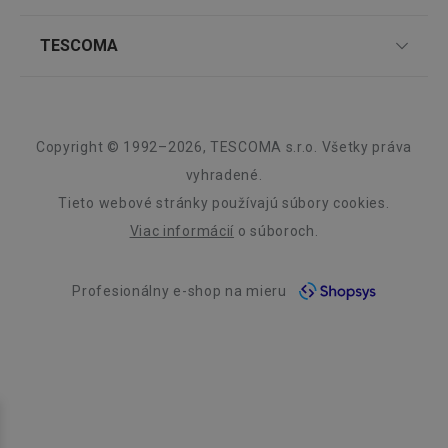
Nákupný poriadok
Najčastejšie otázky
Pre firmy
TESCOMA
Reklamácie a vrátenie tovaru v eshope
Informácie o obaloch a elektroodpadoch
Affiliate program
Reklamácie v predajniach
O nás
Kariéra
Záruka a servis TESCOMA
Dizajn
Copyright © 1992–2026, TESCOMA s.r.o. Všetky práva
46660_fts
www.tescoma.sk
3 dni
Kvalita
vyhradené.
VISITOR_PRIVACY_METADATA
5
YouTube
Tieto webové stránky používajú súbory cookies.
mesiacov
.youtube.com
Blog
4 týždne
Viac informácií
o súboroch.
Zásady ochrany osobných údajov
Profesionálny e-shop na mieru
Kontakt
Využívanie súborov cookies
Prehlásenie o prístupnosti