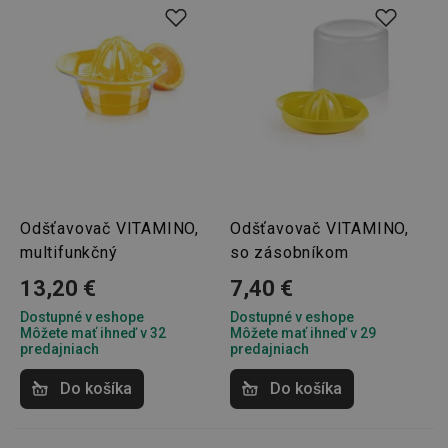
základné funkcie webovej lokality, ako prihlásenie
používateľa a správa účtu. Webová lokalita sa nedá
správne používať bez nevyhnutne potrebných
súborov cookie.
Poskytovateľ
/
Uplynutie
Názov
Doména
platnosti
receive-cookie-deprecation
.doubleclick.net
4 mesiace
4 týždne
Odšťavovač VITAMINO,
Odšťavovač VITAMINO,
multifunkčný
so zásobníkom
13,20 €
7,40 €
Dostupné v eshope
Dostupné v eshope
Môžete mať ihneď v 32
Môžete mať ihneď v 29
predajniach
predajniach
Do košíka
Do košíka
Google
Privacy Policy
cjConsent
.tescoma.sk
1 rok