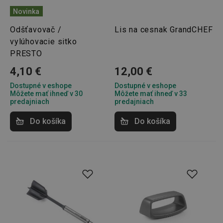
Novinka
Odšťavovač /
Lis na cesnak GrandCHEF
vylúhovacie sitko
PRESTO
4,10 €
12,00 €
Dostupné v eshope
Dostupné v eshope
Môžete mať ihneď v 30
Môžete mať ihneď v 33
predajniach
predajniach
Do košíka
Do košíka