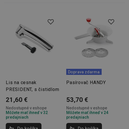
pid
1
Twitter Inc.
sekunda
.smartadserver.com
Doprava zdarma
lastVisitedProducts
www.tescoma.sk
4 týždne
Lis na cesnak
Pasírovač HANDY
2 dni
PRESIDENT, s čistidlom
21,60 €
53,70 €
Nedostupné v eshope
Nedostupné v eshope
Môžete mať ihneď v 32
Môžete mať ihneď v 24
predajniach
predajniach
Do košíka
Do košíka