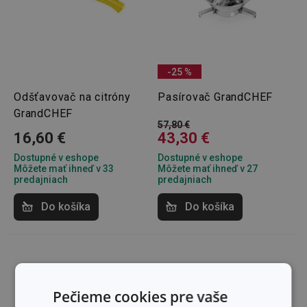
-25 %
Odšťavovač na citróny
Pasírovač GrandCHEF
GrandCHEF
57,80 €
16,60 €
43,30 €
Dostupné v eshope
Dostupné v eshope
Môžete mať ihneď v 33
Môžete mať ihneď v 27
predajniach
predajniach
Do košíka
Do košíka
Pečieme cookies pre vaše