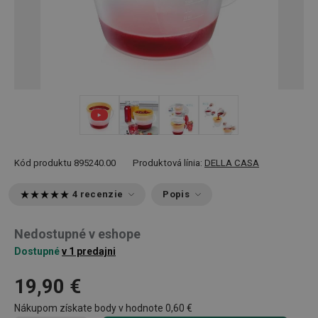
+ 4
Kód produktu
895240.00
Produktová línia:
DELLA CASA
4 recenzie
Popis
Nedostupné v eshope
Dostupné
v 1 predajni
19,90 €
Nákupom získate body v hodnote
0,60 €