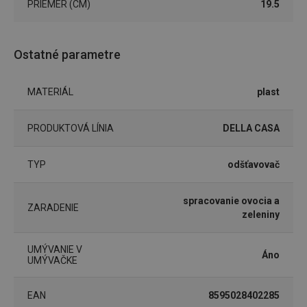
PRIEMER (CM)
19.5
Základné (funkčné) cookies
Analytické a preferenčné cookies
Marketingové cookies
Funkčné súbory
Ostatné parametre
Nevyhnutne potrebné súbory cookie umožňujú
základné funkcie webovej lokality, ako prihlásenie
MATERIÁL
plast
používateľa a správa účtu. Webová lokalita sa nedá
správne používať bez nevyhnutne potrebných
súborov cookie.
PRODUKTOVÁ LÍNIA
DELLA CASA
Poskytovateľ
/
Uplynutie
Názov
Doména
platnosti
TYP
odšťavovač
receive-cookie-deprecation
.doubleclick.net
4 mesiace
4 týždne
spracovanie ovocia a
ZARADENIE
zeleniny
UMÝVANIE V
Áno
UMÝVAČKE
EAN
8595028402285