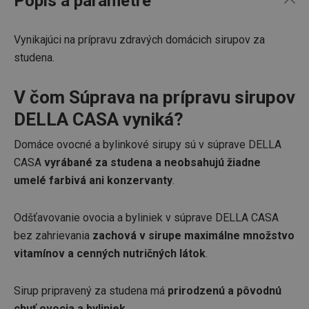
Popis a parametre
Vynikajúci na prípravu zdravých domácich sirupov za
studena.
V čom Súprava na prípravu sirupov
DELLA CASA vyniká?
Domáce ovocné a bylinkové sirupy sú v súprave DELLA
CASA
vyrábané za studena a neobsahujú žiadne
umelé farbivá ani konzervanty
.
Odšťavovanie ovocia a byliniek v súprave DELLA CASA
bez zahrievania
zachová v sirupe maximálne množstvo
vitamínov a cenných nutričných látok
.
Sirup pripravený za studena má
prirodzenú a pôvodnú
chuť ovocia a byliniek
.