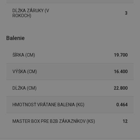
DĹŽKA ZÁRUKY (V
3
ROKOCH)
Google
Privacy Policy
cjConsent
.tescoma.sk
1 rok
Balenie
ŠÍRKA (CM)
19.700
VÝŠKA (CM)
16.400
udid
.tescoma.cz
1 mesiac
DĹŽKA (CM)
22.800
HMOTNOSŤ VRÁTANE BALENIA (KG)
0.464
MASTER BOX PRE B2B ZÁKAZNÍKOV (KS)
12
__rtbh.lid
www.tescoma.sk
1 rok