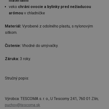
materiálmi
veko
chráni ovocie a bylinky pred nežiaducou
arómou
v chladničke
Materiál:
Vyrobené z odolného plastu, s nylonovým
sitkom.
Čistenie:
Vhodné do umývačky.
Záruka:
3 roky.
Stručný popis:
Výrobca: TESCOMA s. r. o., U Tescomy 241, 760 01 Zlín;
puchov@tescoma.sk