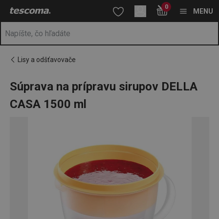
Nachádzate sa na stránke Súprava na prípravu sirupov DELLA 
0
Prejsť na vyhľadávanie
Prejsť na hlavný obsah
Prejsť na navigáciu
MENU
Lisy a odšťavovače
Súprava na prípravu sirupov DELLA
CASA 1500 ml