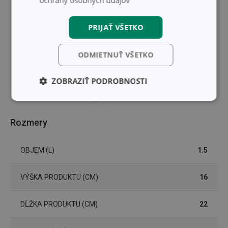
PRIJAŤ VŠETKO
ODMIETNUŤ VŠETKO
ZOBRAZIŤ PODROBNOSTI
Základné
Analytické a
(funkčné) cookies
preferenčné
cookies
Rozmery
OBJEM (L)
1.5
Marketingové
Funkčné súbory
cookies
VÝŠKA PRODUKTU (CM)
16
DĹŽKA PRODUKTU (CM)
22