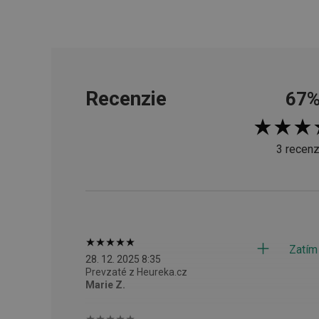
cjConsent
udid
Recenzie
67
__rtbh.lid
3 recenz
pid
lastVisitedProducts
Zatím
shopsys_abc
28. 12. 2025 8:35
Prevzaté z Heureka.cz
SERVERID
Marie Z.