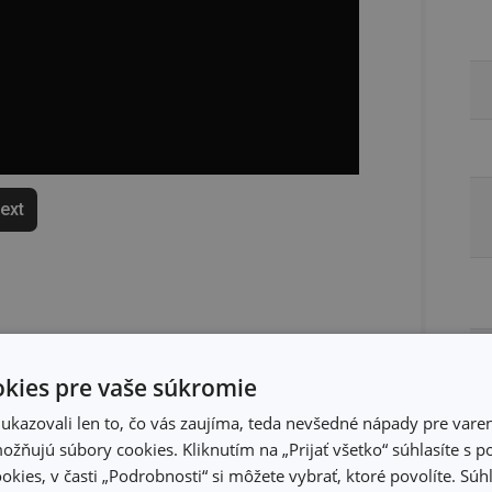
text
kies pre vaše súkromie
kazovali len to, čo vás zaujíma, teda nevšedné nápady pre varen
žňujú súbory cookies. Kliknutím na „Prijať všetko“ súhlasíte s 
okies, v časti „Podrobnosti“ si môžete vybrať, ktoré povolíte. Sú