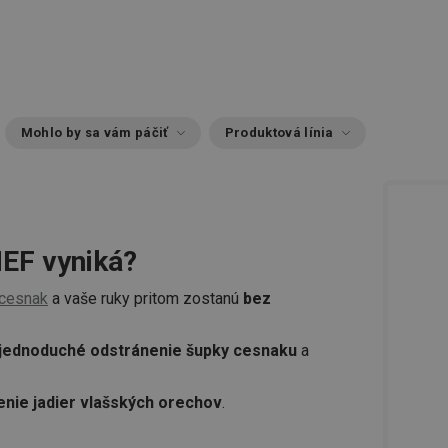
Mohlo by sa vám páčiť
Produktová línia
EF vyniká?
cesnak
a vaše ruky pritom zostanú
bez
jednoduché odstránenie šupky cesnaku
a
enie jadier vlašských orechov
.