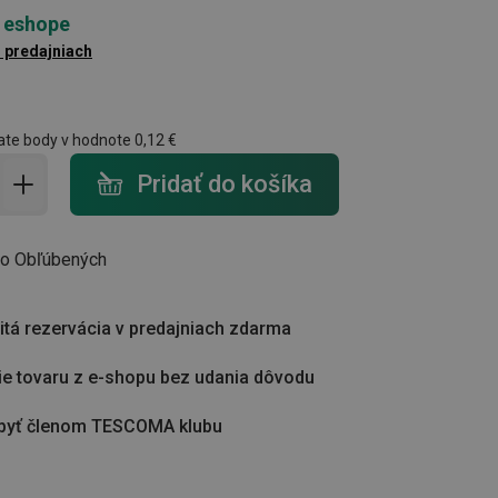
 eshope
1 predajniach
ate body v hodnote
0,12 €
do košíka - počet
Pridať do košíka
do Obľúbených
tá rezervácia v predajniach zdarma
ie tovaru z e-shopu bez udania dôvodu
byť členom TESCOMA klubu