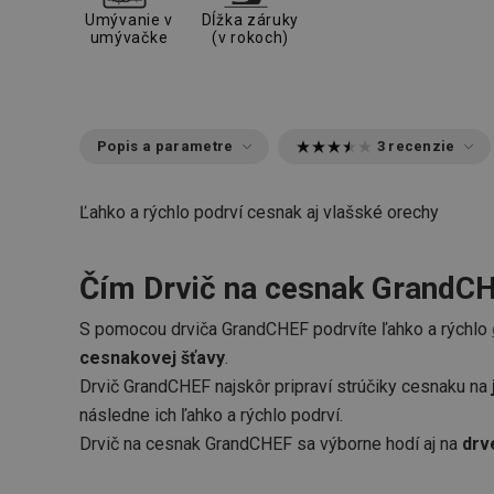
Umývanie v
Dĺžka záruky
umývačke
(v rokoch)
Popis a parametre
3 recenzie
Ľahko a rýchlo podrví cesnak aj vlašské orechy
Čím Drvič na cesnak GrandCH
S pomocou drviča GrandCHEF podrvíte ľahko a rýchlo
cesnakovej šťavy
.
Drvič GrandCHEF najskôr pripraví strúčiky cesnaku na
následne ich ľahko a rýchlo podrví.
Drvič na cesnak GrandCHEF sa výborne hodí aj na
drv