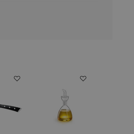
ookie-Script.com k
soubory cookie
okie Cookie-
šenie ľudí a
ospešné, pretože
žívaní tejto
vu stavu relácie
.
šení mezi lidmi a
bylo možné podávat
vých stránek.
ženie súhlasu
iu s webom.
níka o rôznych
astavení, ktoré
ctené v budúcich