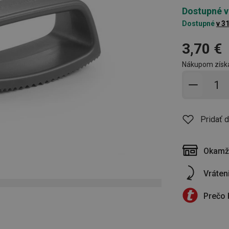
Dostupné v
Dostupné
v 3
3,70 €
Nákupom získ
Pridať 
Pridať 
Okamži
Vráten
Prečo 