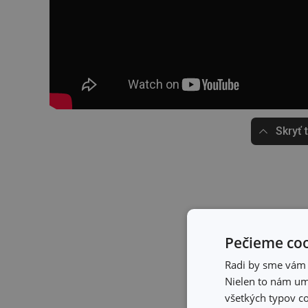
Skryť 
Pečieme coo
Radi by sme vám u
Nielen to nám umo
všetkých typov co