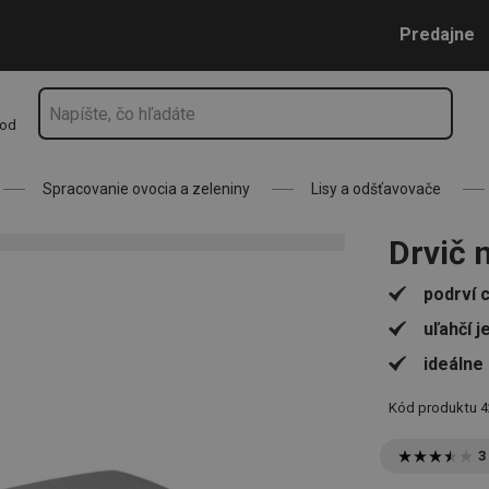
Prejsť na vyhľadávanie
Prejsť na hlavný obsah
Prejsť na navigáciu
Predajne
hod
Spracovanie ovocia a zeleniny
Lisy a odšťavovače
Drvič 
podrví 
uľahčí j
ideálne
Kód produktu
4
3