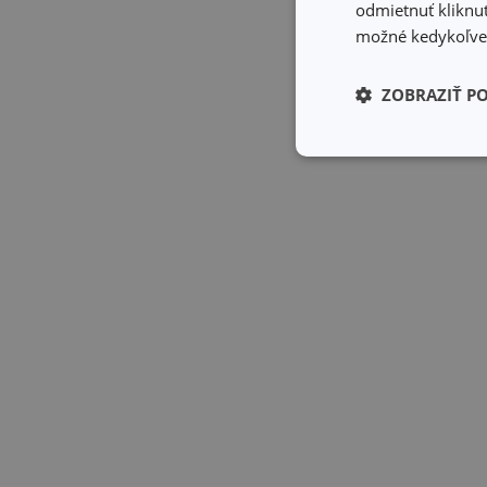
odmietnuť kliknut
možné kedykoľvek
ZOBRAZIŤ P
Základné (fun
cookies
Základné (fun
Nevyhnutne potrebné 
Webová lokalita sa n
Názov
receive-cookie-dep