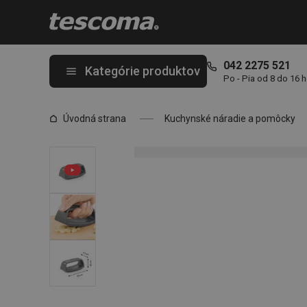
Nachádzate sa na stránke Drvič na cesnak GrandCHEF
042 2275 521
Kategórie produktov
Po - Pia od 8 do 16 
Úvodná strana
Kuchynské náradie a pomôcky