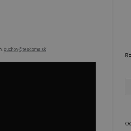
n;
puchov@tescoma.sk
R
Os