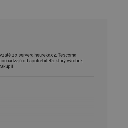
řizpůsobivosti s
právními předpisy o
ádání souhlasu
ránkách.
ntifikaci zařízení,
aby sledovala
enost.
ingu a ke zlepšení
e je přiřadí
vzaté zo servera heureka.cz; Tescoma
tnější a efektivnější
 pochádzajú od spotrebiteľa, ktorý výrobok
zakúpil.
evníkom webových
Twitterom z webovej
ledné produkty
 skúseností
e. Identifikuje
u do prehľadávača.
lancer.