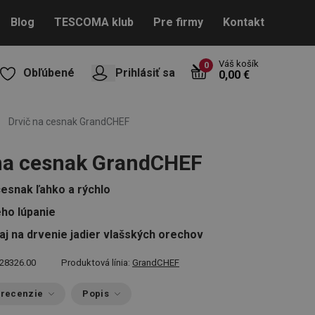
Blog
TESCOMA klub
Pre firmy
Kontakt
Váš košík
0
Obľúbené
Prihlásiť sa
0,00 €
Drvič na cesnak GrandCHEF
na cesnak GrandCHEF
cesnak ľahko a rýchlo
eho lúpanie
 aj na drvenie jadier vlašských orechov
28326.00
Produktová línia:
GrandCHEF
 recenzie
Popis