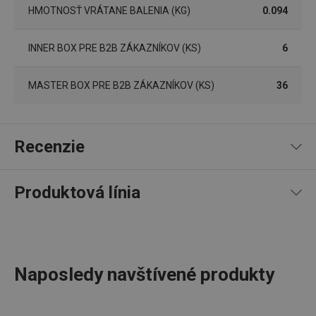
súborov cookie.
HMOTNOSŤ VRÁTANE BALENIA (KG)
0.094
Poskytovateľ
/
Uplynutie
Názov
Doména
platnosti
INNER BOX PRE B2B ZÁKAZNÍKOV (KS)
6
receive-cookie-deprecation
.doubleclick.net
4 mesiace
4 týždne
MASTER BOX PRE B2B ZÁKAZNÍKOV (KS)
36
Recenzie
Produktová línia
100
%
5
1
x
4
0
x
3
0
x
Google
2
0
x
Privacy Policy
1 recenzia
cjConsent
.tescoma.sk
1 rok
Naposledy navštívené produkty
1
0
x
0
0
x
Recenzie prevzaté zo servera heureka.cz; Tescoma
Najucelenejší
upratovací program
na trhu ProfiMATE získal