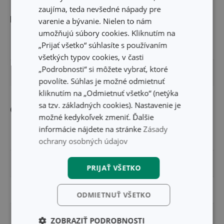
zaujíma, teda nevšedné nápady pre
Rozmery
varenie a bývanie. Nielen to nám
umožňujú súbory cookies. Kliknutím na
„Prijať všetko“ súhlasíte s používaním
ŠÍRKA PRODUKTU (CM)
11.5
všetkých typov cookies, v časti
„Podrobnosti“ si môžete vybrať, ktoré
DĹŽKA PRODUKTU (CM)
53
povolíte. Súhlas je možné odmietnuť
kliknutím na „Odmietnuť všetko“ (netýka
sa tzv. základných cookies). Nastavenie je
Ostatné parametre
možné kedykoľvek zmeniť. Ďalšie
informácie nájdete na stránke
Zásady
MATERIÁL
mikrovlákno
ochrany osobných údajov
PRODUKTOVÁ LÍNIA
ProfiMATE
PRIJAŤ VŠETKO
TYP
návlek
ODMIETNUŤ VŠETKO
umývanie a
ZOBRAZIŤ PODROBNOSTI
ZARADENIE