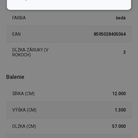
upratovanie
Základné
Analytické a
(funkčné) cookies
preferenčné
FARBA
šedá
cookies
EAN
8595028405064
Marketingové
Funkčné súbory
cookies
DĹŽKA ZÁRUKY (V
3
ROKOCH)
Balenie
Základné (funkčné) cookies
ŠÍRKA (CM)
12.000
Analytické a preferenčné cookies
VÝŠKA (CM)
Marketingové cookies
Funkčné súbory
1.300
Nevyhnutne potrebné súbory cookie umožňujú
DĹŽKA (CM)
základné funkcie webovej lokality, ako prihlásenie
57.000
používateľa a správa účtu. Webová lokalita sa nedá
správne používať bez nevyhnutne potrebných