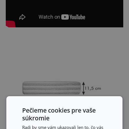
Pečieme cookies pre vaše
súkromie
Radi by sme vám ukazovali len to, čo vás