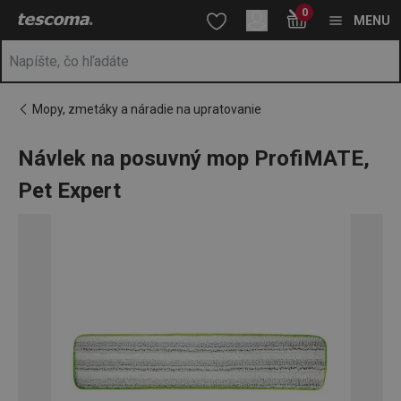
Nachádzate sa na stránke Návlek na posuvný mop ProfiMATE, P
0
Prejsť na vyhľadávanie
Prejsť na hlavný obsah
Prejsť na navigáciu
MENU
Mopy, zmetáky a náradie na upratovanie
Návlek na posuvný mop ProfiMATE,
Pet Expert