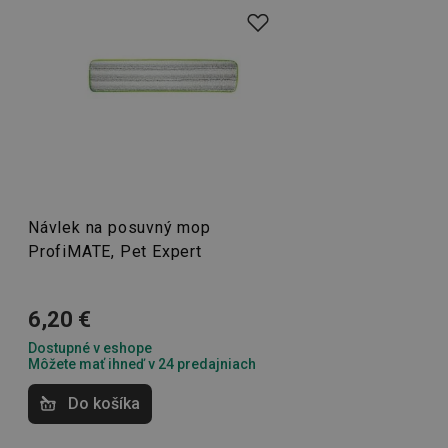
neoveruje, či pochádzajú od spotrebiteľa, ktorý výrobok
prestížne ocenenie za dizajn. Súčasťou sú upratovacie
použil alebo zakúpil.
sety, ktoré sa dajú rozširovať o ďalšie pomôcky. A
nechýbajú ani
praktické a zákazníkom vyhľadávané čističe
,
udid
.tescoma.cz
1 mesiac
napríklad čistič na rúry či nerezový riad.
20. 4. 2021 8:01
Prevzaté z Heureka.sk
Anonym
Domácnosť
Úžasná čistiaca aj sacia schopnosť.
Návlek na posuvný mop
Umývanie a upratovanie
ProfiMATE, Pet Expert
__rtbh.lid
www.tescoma.sk
1 rok
Domáce spotrebiče
6,20 €
Dostupné v eshope
Môžete mať ihneď v 24 predajniach
Do košíka