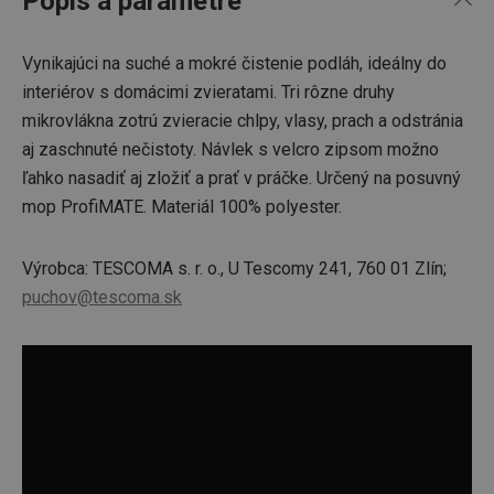
Popis a parametre
Vynikajúci na suché a mokré čistenie podláh, ideálny do
interiérov s domácimi zvieratami. Tri rôzne druhy
mikrovlákna zotrú zvieracie chlpy, vlasy, prach a odstránia
aj zaschnuté nečistoty. Návlek s velcro zipsom možno
ľahko nasadiť aj zložiť a prať v práčke. Určený na posuvný
mop ProfiMATE. Materiál 100% polyester.
Výrobca: TESCOMA s. r. o., U Tescomy 241, 760 01 Zlín;
puchov@tescoma.sk