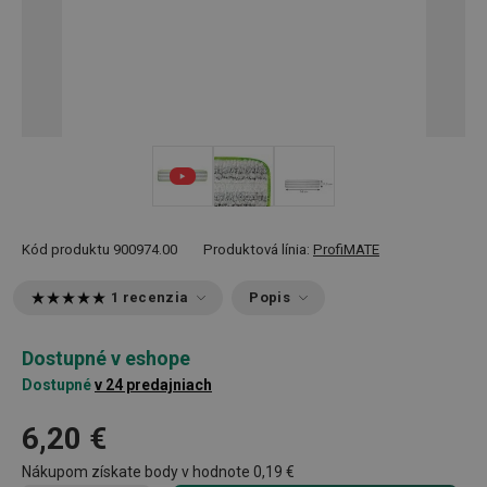
Kód produktu
900974.00
Produktová línia:
ProfiMATE
1 recenzia
Popis
Dostupné v eshope
Dostupné
v 24 predajniach
6,20 €
Nákupom získate body v hodnote
0,19 €