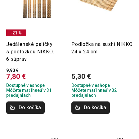
-21 %
Jedálenské paličky
Podložka na sushi NIKKO
s podložkou NIKKO,
24 x 24 cm
6 súprav
9,90 €
7,80 €
5,30 €
Dostupné v eshope
Dostupné v eshope
Môžete mať ihneď v 31
Môžete mať ihneď v 32
predajniach
predajniach
Do košíka
Do košíka