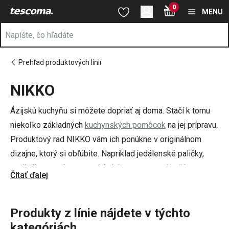
Nachádzate sa na stránke NIKKO
0
Prejsť na vyhľadávanie
Prejsť na hlavný obsah
Prejsť na navigáciu
MENU
Prehľad produktových línií
NIKKO
a
na
Ázijskú kuchyňu si môžete dopriať aj doma. Stačí k tomu
niekoľko základných
kuchynských pomôcok
na jej prípravu.
Produktový rad NIKKO vám ich ponúkne v originálnom
dizajne, ktorý si obľúbite. Napríklad jedálenské paličky,
podložka na prípravu sushi alebo
naparovací košík
a
Čítať ďalej
ďalšie.
Produkty z línie nájdete v týchto
kategóriách