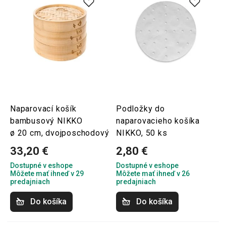
Naparovací košík
Podložky do
bambusový NIKKO
naparovacieho košíka
ø 20 cm, dvojposchodový
NIKKO, 50 ks
33,20 €
2,80 €
Dostupné v eshope
Dostupné v eshope
Môžete mať ihneď v 29
Môžete mať ihneď v 26
predajniach
predajniach
Do košíka
Do košíka