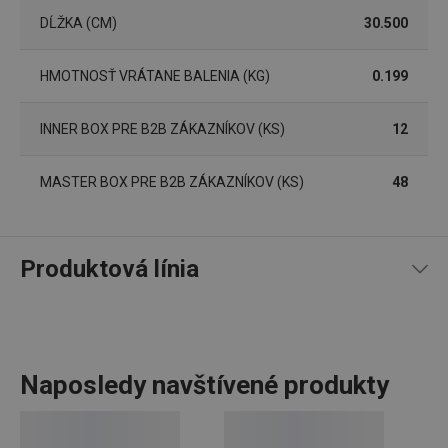
Základné (funkčné) cookies
DĹŽKA (CM)
30.500
Analytické a preferenčné cookies
Marketingové cookies
Funkčné súbory
HMOTNOSŤ VRÁTANE BALENIA (KG)
0.199
Nevyhnutne potrebné súbory cookie umožňujú
základné funkcie webovej lokality, ako prihlásenie
INNER BOX PRE B2B ZÁKAZNÍKOV (KS)
12
používateľa a správa účtu. Webová lokalita sa nedá
správne používať bez nevyhnutne potrebných
súborov cookie.
MASTER BOX PRE B2B ZÁKAZNÍKOV (KS)
48
Poskytovateľ
/
Uplynutie
Názov
Doména
platnosti
receive-cookie-deprecation
.doubleclick.net
4 mesiace
Produktová línia
4 týždne
Naposledy navštívené produkty
Do rozsiahleho produktového radu PRESTO patria