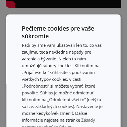
Rozmery
Pečieme cookies pre vaše
súkromie
DĹŽKA ČEPELE (CM)
10
Radi by sme vám ukazovali len to, čo vás
zaujíma, teda nevšedné nápady pre
Ostatné parametre
varenie a bývanie. Nielen to nám
umožňujú súbory cookies. Kliknutím na
„Prijať všetko“ súhlasíte s používaním
MATERIÁL
plast, nerezová oceľ
všetkých typov cookies, v časti
„Podrobnosti“ si môžete vybrať, ktoré
PRODUKTOVÁ LÍNIA
PRESTO
povolíte. Súhlas je možné odmietnuť
kliknutím na „Odmietnuť všetko“ (netýka
TYP
nôž na pizzu
sa tzv. základných cookies). Nastavenie je
možné kedykoľvek zmeniť. Ďalšie
ZARADENIE
nože
informácie nájdete na stránke
Zásady
ochrany osobných údajov