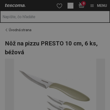
Nachádzate sa na stránke Nôž na pizzu PRESTO 10 cm, 6 ks, b
0
Prejsť na vyhľadávanie
Prejsť na hlavný obsah
Prejsť na navigáciu
MENU
Úvodná strana
Nôž na pizzu PRESTO 10 cm, 6 ks,
béžová