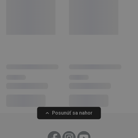
základné praktické
kuchynské potreby
. Vyrábame ich z
kvalitných materiálov, a napriek tomu sú cenovo dostupné.
Google
V línii PRESTO nájdete
škrabky
,
otvárače
,
naberačky
,
sitá
,
Privacy Policy
nože
a ďalšie kuchynské vybavenie. Kuchynské náradie
cjConsent
.tescoma.sk
1 rok
PRESTO uľahčí prácu skúseným aj začínajúcim kuchárom.
Kuchynské náradie a pomôcky
udid
.tescoma.cz
1 mesiac
Nápoje
Varenie
Posunúť sa nahor
Krájanie
__rtbh.lid
www.tescoma.sk
1 rok