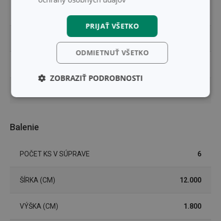
FARBA
béžová
PRIJAŤ VŠETKO
UMÝVANIE V UMÝVAČKE
Áno
ODMIETNUŤ VŠETKO
EAN
8595028402490
ZOBRAZIŤ PODROBNOSTI
DĹŽKA ZÁRUKY (V ROKOCH)
3
Základné
Analytické a
(funkčné) cookies
preferenčné
cookies
Balenie
Marketingové
Funkčné súbory
POČET KS V SÚPRAVE
6
cookies
ŠÍRKA (CM)
12.000
VÝŠKA (CM)
1.800