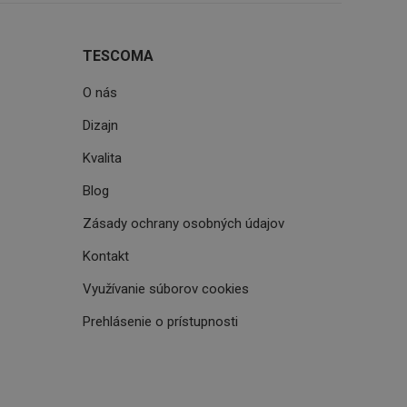
aby sledovala
enost.
ingu a ke zlepšení
TESCOMA
e je přiřadí
tnější a efektivnější
O nás
evníkom webových
Dizajn
Twitterom z webovej
Kvalita
ledné produkty
 skúseností
Blog
Zásady ochrany osobných údajov
Kontakt
e. Identifikuje
u do prehľadávača.
lancer.
Využívanie súborov cookies
ookie-Script.com k
Prehlásenie o prístupnosti
soubory cookie
okie Cookie-
šenie ľudí a
ospešné, pretože
žívaní tejto