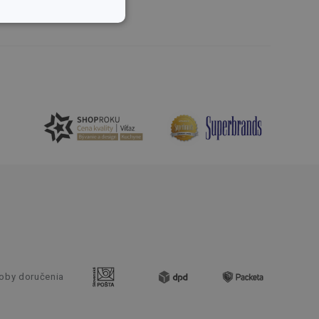
nkčné súbory
unkčné súbory
ľa a správa účtu.
nál majiteli
ů cookie, které
řizpůsobivosti s
právními předpisy o
oby doručenia
ádání souhlasu
ránkách.
ntifikaci zařízení,