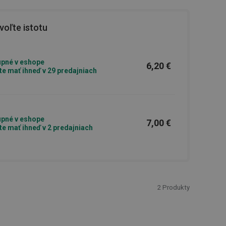
oľte istotu
pné v eshope
6,20 €
e mať ihneď v 29 predajniach
pné v eshope
7,00 €
e mať ihneď v 2 predajniach
2
Produkty