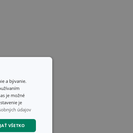
ie a bývanie.
používaním
hlas je možné
stavenie je
sobných údajov
JAŤ VŠETKO