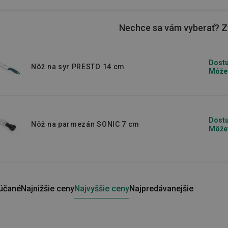
 mohli na krájanie potravín potrebovať. V
Nechce sa vám vyberať? Zv
ože
,
krájacie kolísky
alebo
nože na ovocie
Dostu
Nôž na syr PRESTO 14 cm
Môžet
Dostu
Nôž na parmezán SONIC 7 cm
Môžet
účané
Najnižšie ceny
Najvyššie ceny
Najpredávanejšie