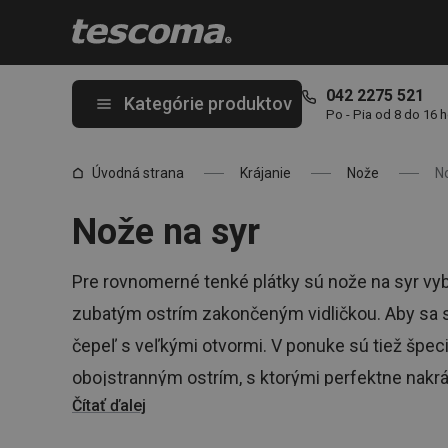
Nachádzate sa na stránke Nože na syr 🧀
042 2275 521
Kategórie produktov
Po - Pia od 8 do 16 
Úvodná strana
Krájanie
Nože
N
Nože na syr
Pre rovnomerné tenké plátky sú nože na syr vy
zubatým ostrím zakončeným vidličkou. Aby sa sy
čepeľ s veľkými otvormi. V ponuke sú tiež špec
obojstranným ostrím, s ktorými perfektne nakr
Čítať ďalej
syry. Nože na syr TESCOMA sa ľahko čistia, sú