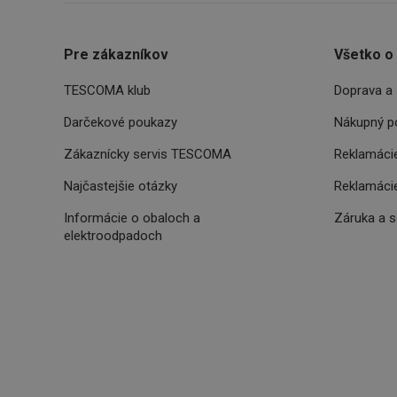
__rtbh.lid
Pre zákazníkov
Všetko o
TESCOMA klub
Doprava a 
pid
Darčekové poukazy
Nákupný p
Zákaznícky servis TESCOMA
Reklamácie
lastVisitedProducts
Najčastejšie otázky
Reklamácie
shopsys_abc
Informácie o obaloch a
Záruka a 
elektroodpadoch
SERVERID
CookieScriptConse
__cf_bm