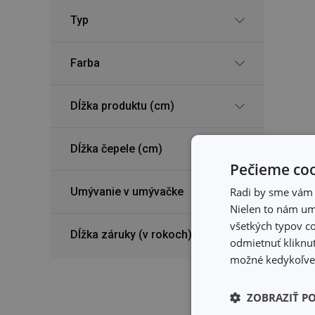
Typ
Farba
Dĺžka produktu (cm)
Dĺžka čepele (cm)
Pečieme coo
Umývanie v umývačke
Radi by sme vám u
Nielen to nám umo
Nô
všetkých typov co
SO
Dĺžka záruky (v rokoch)
odmietnuť kliknut
7,
možné kedykoľvek
Dos
Môž
ZOBRAZIŤ P
pre