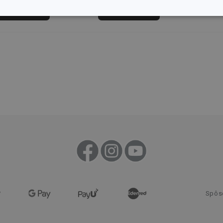
Do košíka
Do košíka
kčné)
Analytické a
Marketingové
Fu
preferenčné cookies
cookies
kčné) cookies
Analytické a preferenčné cookies
Marketingové cookies
F
súbory cookie umožňujú základné funkcie webovej lokality, ako prihlásenie používate
edá správne používať bez nevyhnutne potrebných súborov cookie.
Poskytovateľ
/
Uplynutie
Popis
Doména
platnosti
recation
.doubleclick.net
4 mesiace
Tento soubor cookie se používá pro sig
4 týždne
webových stránek o depreciaci soubor
systém přijímá, a zajištění souladu a p
vyvíjejícími se webovými standardy a 
ochraně soukromí.
Spôs
.tescoma.sk
1 rok
Tento soubor cookie se používá k ukl
uživatele pro cookies na webových st
.tescoma.cz
1 mesiac
Tento cookie se používá k jedinečné ide