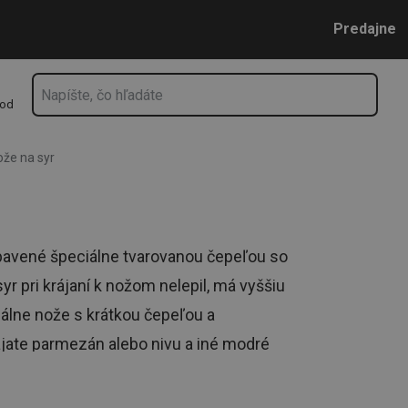
Prejsť na vyhľadávanie
Prejsť na hlavný obsah
Prejsť na navigáciu
Predajne
hod
ože na syr
bavené špeciálne tvarovanou čepeľou so
r pri krájaní k nožom nelepil, má vyššiu
iálne nože s krátkou čepeľou a
ájate parmezán alebo nivu a iné modré
 vhodné do umývačky.