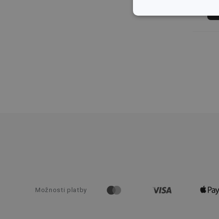
Základné (fun
cookies
Základné (fun
Nevyhnutne potrebné 
Webová lokalita sa n
Názov
receive-cookie-dep
Možnosti platby
cjConsent
udid