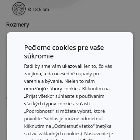
Rozmery
VÝŠKA PRODUKTU (CM)
5.5
Pečieme cookies pre vaše
súkromie
PRIEMER (CM)
30
Radi by sme vám ukazovali len to, čo vás
zaujíma, teda nevšedné nápady pre
PRIEMER INDUKČNÉHO DNA (CM)
18.5
varenie a bývanie. Nielen to nám
umožňujú súbory cookies. Kliknutím na
„Prijať všetko“ súhlasíte s používaním
Ostatné parametre
všetkých typov cookies, v časti
„Podrobnosti“ si môžete vybrať, ktoré
kov, antiadhézny povrch,
MATERIÁL
povolíte. Súhlas je možné odmietnuť
plast
kliknutím na „Odmietnuť všetko“ (netýka
sa tzv. základných cookies). Nastavenie je
PRODUKTOVÁ LÍNIA
BRAVA