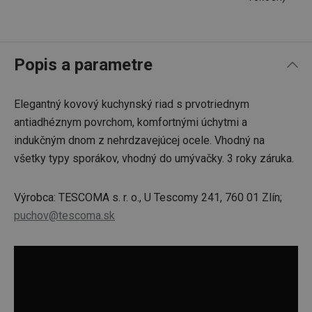
Popis a parametre
Elegantný kovový kuchynský riad s prvotriednym
antiadhéznym povrchom, komfortnými úchytmi a
indukčným dnom z nehrdzavejúcej ocele. Vhodný na
všetky typy sporákov, vhodný do umývačky. 3 roky záruka.
Výrobca: TESCOMA s. r. o., U Tescomy 241, 760 01 Zlín;
puchov@tescoma.sk