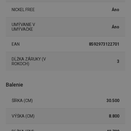
NICKEL FREE
Áno
Základné (funkčné) cookies
UMÝVANIE V
Áno
Analytické a preferenčné cookies
UMÝVAČKE
Marketingové cookies
Funkčné súbory
EAN
8592973122701
Nevyhnutne potrebné súbory cookie umožňujú
základné funkcie webovej lokality, ako prihlásenie
používateľa a správa účtu. Webová lokalita sa nedá
DĹŽKA ZÁRUKY (V
3
správne používať bez nevyhnutne potrebných
ROKOCH)
súborov cookie.
Poskytovateľ
/
Uplynutie
Názov
Doména
platnosti
Balenie
receive-cookie-deprecation
.doubleclick.net
4 mesiace
4 týždne
ŠÍRKA (CM)
30.500
VÝŠKA (CM)
8.800