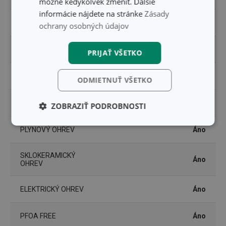
možné kedykoľvek zmeniť. Ďalšie
informácie nájdete na stránke
Zásady
TYP
klasická panvica
ochrany osobných údajov
VHODNÉ DO RÚRY
Nie
PRIJAŤ VŠETKO
ZARADENIE
panvica
ODMIETNUŤ VŠETKO
INDUKČNÝ OHREV
Áno
ZOBRAZIŤ PODROBNOSTI
Základné
Analytické a
PLYNOVÝ OHREV
Áno
(funkčné) cookies
preferenčné
cookies
SKLOKERAMICKÝ
Áno
OHREV
Marketingové
Funkčné súbory
ELEKTRICKÝ OHREV
Áno
cookies
PFOA FREE
Áno