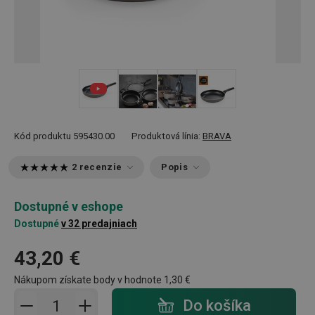
+ 3
Kód produktu
595430.00
Produktová línia:
BRAVA
2 recenzie
Popis
Dostupné v eshope
Dostupné
v 32 predajniach
43,20 €
Nákupom získate body v hodnote
1,30 €
Pridať do košíka - počet
Do košíka