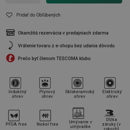
Pridať do Obľúbených
Okamžitá rezervácia v predajniach zdarma
Vrátenie tovaru z e-shopu bez udania dôvodu
Prečo byť členom TESCOMA klubu
Indukčný
Plynový
Sklokeramický
Elektrický
ohrev
ohrev
ohrev
ohrev
Dĺžka
Umývanie v
PFOA free
Nickel free
záruky (v
umývačke
rokoch)