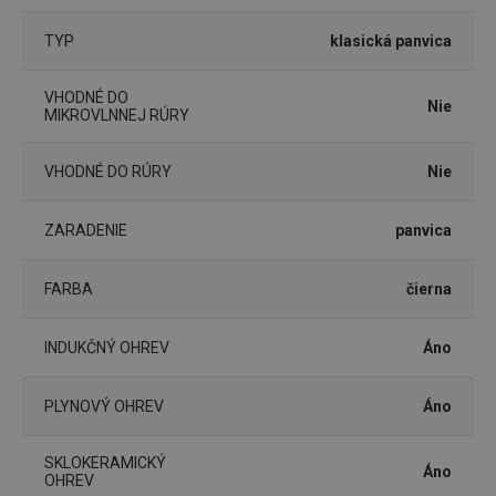
TYP
klasická panvica
Základné (funkčné) cookies
VHODNÉ DO
Analytické a preferenčné cookies
Nie
MIKROVLNNEJ RÚRY
Marketingové cookies
Funkčné súbory
VHODNÉ DO RÚRY
Nie
Nevyhnutne potrebné súbory cookie umožňujú
základné funkcie webovej lokality, ako prihlásenie
používateľa a správa účtu. Webová lokalita sa nedá
správne používať bez nevyhnutne potrebných
ZARADENIE
panvica
súborov cookie.
Poskytovateľ
/
Uplynutie
FARBA
čierna
Názov
Doména
platnosti
receive-cookie-deprecation
.doubleclick.net
4 mesiace
4 týždne
INDUKČNÝ OHREV
Áno
PLYNOVÝ OHREV
Áno
SKLOKERAMICKÝ
Áno
OHREV