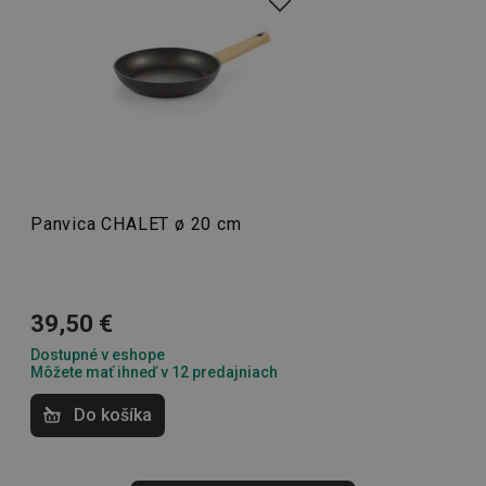
2 dni
hlavným dizajnovým prvkom
panvíc
CHALET. Panvice majú
vysoký štandard kvality, to znamená kvalitný povrch proti
pripaľovaniu a nerezové indukčné dno. Sú vhodné aj do
umývačky.
shopsys_abc
www.tescoma.sk
6
mesiacov
Varenie
Panvica CHALET ø 20 cm
SERVERID
Cookies
HAProxy
relácie
Technologies LLC
.clickonometrics.pl
39,50 €
Dostupné v eshope
Môžete mať ihneď v 12 predajniach
Do košíka
CookieScriptConsent
1 mesiac
CookieScript
www.tescoma.sk