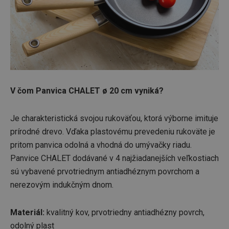
V čom Panvica CHALET ø 20 cm vyniká?
Je charakteristická svojou rukoväťou, ktorá výborne imituje
prírodné drevo. Vďaka plastovému prevedeniu rukoväte je
pritom panvica odolná a vhodná do umývačky riadu.
Panvice CHALET dodávané v 4 najžiadanejších veľkostiach
sú vybavené prvotriednym antiadhéznym povrchom a
nerezovým indukčným dnom.
Materiál:
kvalitný kov, prvotriedny antiadhézny povrch,
odolný plast