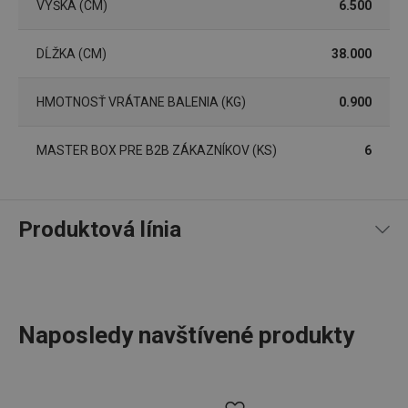
VÝŠKA (CM)
6.500
__rtbh.lid
www.tescoma.sk
1 rok
DĹŽKA (CM)
38.000
HMOTNOSŤ VRÁTANE BALENIA (KG)
0.900
MASTER BOX PRE B2B ZÁKAZNÍKOV (KS)
6
Produktová línia
pid
1
Twitter Inc.
sekunda
.smartadserver.com
Naposledy navštívené produkty
Panvice v škandinávskom štýle pre tých, ktorí majú radi
lastVisitedProducts
www.tescoma.sk
4 týždne
prvky dreva. Rukoväť v imitácii prírodného dreva je