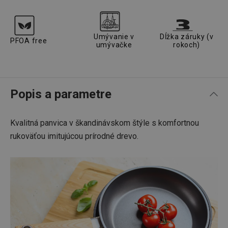
Umývanie v
Dĺžka záruky (v
PFOA free
umývačke
rokoch)
Popis a parametre
Kvalitná panvica v škandinávskom štýle s komfortnou
rukoväťou imitujúcou prírodné drevo.