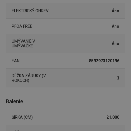
ELEKTRICKÝ OHREV
Áno
PFOA FREE
Áno
Google
Privacy Policy
UMÝVANIE V
cjConsent
.tescoma.sk
1 rok
Áno
UMÝVAČKE
EAN
8592973120196
DĹŽKA ZÁRUKY (V
3
ROKOCH)
udid
.tescoma.cz
1 mesiac
Balenie
ŠÍRKA (CM)
21.000