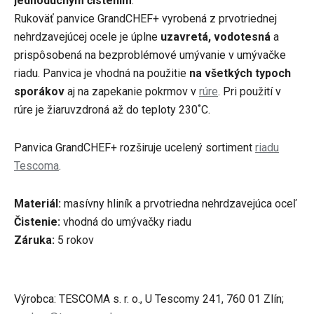
jednoduchým čistením
.
Rukoväť panvice GrandCHEF+ vyrobená z prvotriednej
nehrdzavejúcej ocele je úplne
uzavretá, vodotesná
a
prispôsobená na bezproblémové umývanie v umývačke
riadu. Panvica je vhodná na použitie
na všetkých typoch
sporákov
aj na zapekanie pokrmov v
rúre
. Pri použití v
rúre je žiaruvzdroná až do teploty 230˚C.
Panvica GrandCHEF+ rozširuje ucelený sortiment
riadu
Tescoma
.
Materiál:
masívny hliník a prvotriedna nehrdzavejúca oceľ
Čistenie:
vhodná do
umývačky riadu
Záruka:
5 rokov
Výrobca: TESCOMA s. r. o., U Tescomy 241, 760 01 Zlín;