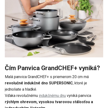
Čím Panvica GrandCHEF+ vyniká?
Malá panvica GrandCHEF+ s priemerom 20 cm má
revolučné indukčné dno SUPERSONIC
, ktoré je
jednoliate a hladké.
Vďaka revolučnému
indukčnému dnu
vyniká panvica
rýchlym ohrevom, vysokou tvarovou stálosťou a