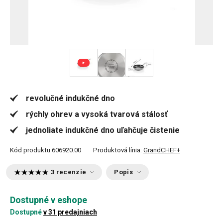
revolučné indukčné dno
rýchly ohrev a vysoká tvarová stálosť
jednoliate indukčné dno uľahčuje čistenie
Kód produktu
606920.00
Produktová línia:
GrandCHEF+
3 recenzie
Popis
Dostupné v eshope
Dostupné
v 31 predajniach