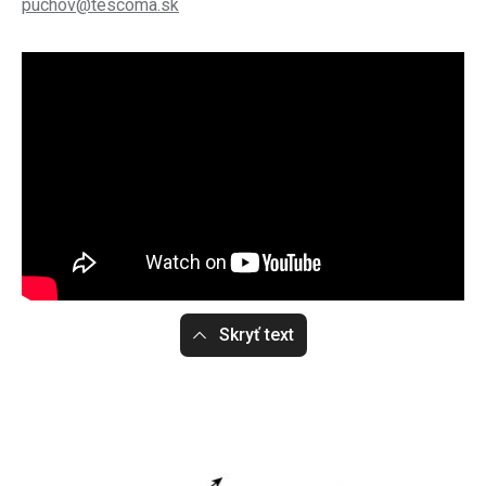
puchov@tescoma.sk
Skryť text