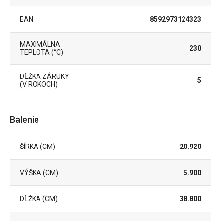
EAN
8592973124323
MAXIMÁLNA
230
TEPLOTA (°C)
DĹŽKA ZÁRUKY
5
(V ROKOCH)
Balenie
ŠÍRKA (CM)
20.920
VÝŠKA (CM)
5.900
DĹŽKA (CM)
38.800