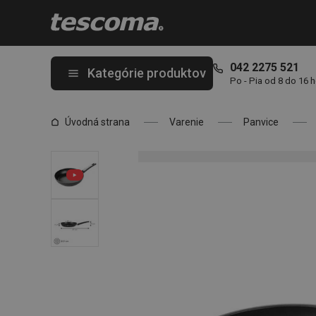
Nachádzate sa na stránke Panvica i-PREMIUM ø 28 cm
042 2275 521
Kategórie produktov
Po - Pia od 8 do 16 
Úvodná strana
Varenie
Panvice