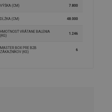
řizpůsobivosti s
VÝŠKA (CM)
7.800
právními předpisy o
ádání souhlasu
DĹŽKA (CM)
48.000
ránkách.
ntifikaci zařízení,
aby sledovala
HMOTNOSŤ VRÁTANE BALENIA
1.246
enost.
(KG)
ingu a ke zlepšení
e je přiřadí
MASTER BOX PRE B2B
tnější a efektivnější
6
ZÁKAZNÍKOV (KS)
evníkom webových
Twitterom z webovej
ledné produkty
 skúseností
e. Identifikuje
u do prehľadávača.
lancer.