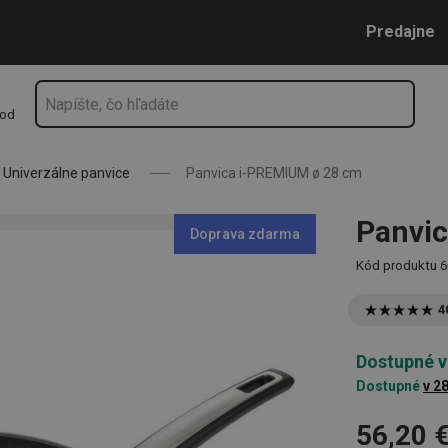
Prejsť na vyhľadávanie
Prejsť na hlavný obsah
Prejsť na navigáciu
Predajne
hod
Univerzálne panvice
Panvica i-PREMIUM ø 28 cm
Panvi
Doprava zdarma
Kód produktu
6
4
Dostupné v
Dostupné
v 2
56,20 