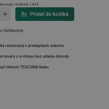
ate body v hodnote
1,69 €
do košíka - počet
Pridať do košíka
do Obľúbených
tá rezervácia v predajniach zdarma
ie tovaru z e-shopu bez udania dôvodu
byť členom TESCOMA klubu