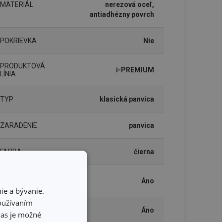
MATERIÁL
nerezová oceľ,
antiadhézny povrch
POKRIEVKA
Nie
PRODUKTOVÁ
i-PREMIUM
LÍNIA
TYP
klasická panvica
ZARADENIE
panvica
FARBA
čierna
INDUKČNÝ
Áno
OHREV
ie a bývanie.
používaním
PLYNOVÝ OHREV
Áno
hlas je možné