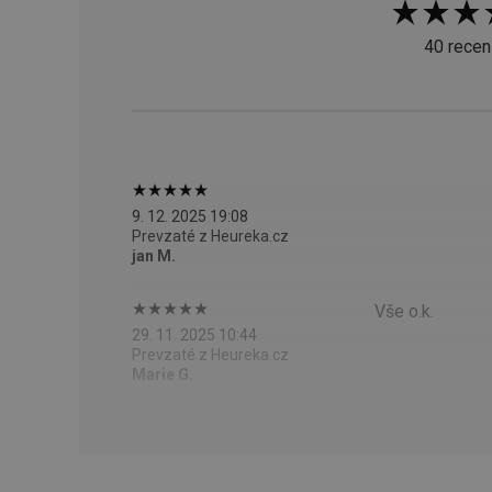
CookieScriptConse
40 recen
__cf_bm
CCMSESSID
__cf_bm
9. 12. 2025 19:08
Prevzaté z Heureka.cz
jan M.
46660_fts
VISITOR_PRIVACY_
Vše o.k.
29. 11. 2025 10:44
Prevzaté z Heureka.cz
Marie G.
Poskytova
Názov
Názov
/
Doména