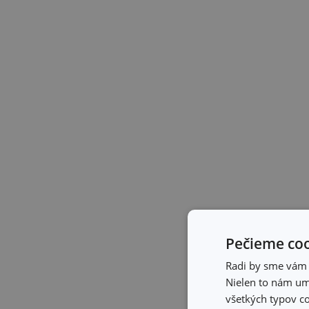
Pečieme coo
Radi by sme vám u
Nielen to nám umo
všetkých typov co