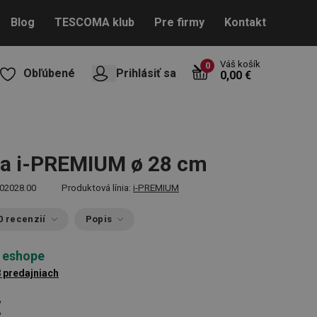
Blog
TESCOMA klub
Pre firmy
Kontakt
Váš košík
0
Obľúbené
Prihlásiť sa
0,00 €
ca i-PREMIUM ø 28 cm
02028.00
Produktová línia:
i-PREMIUM
0 recenzií
Popis
 eshope
8 predajniach
€