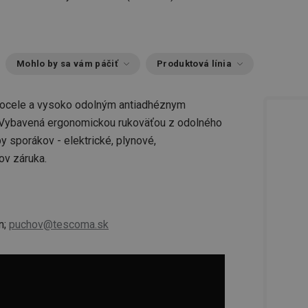
Mohlo by sa vám páčiť
Produktová línia
 ocele a vysoko odolným antiadhéznym
 Vybavená ergonomickou rukoväťou z odolného
y sporákov - elektrické, plynové,
ov záruka.
n;
puchov@tescoma.sk