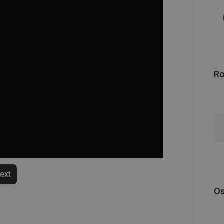
R
text
Os