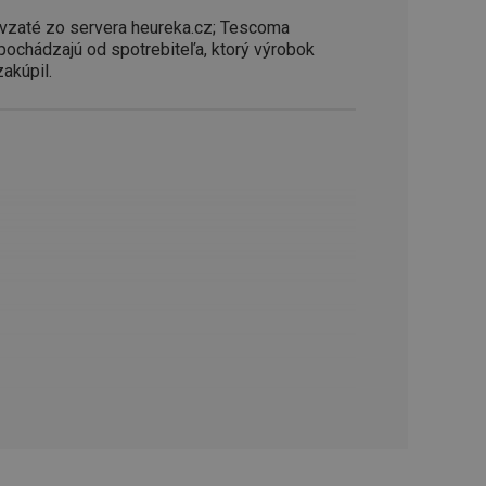
ookie-Script.com k
soubory cookie
vzaté zo servera heureka.cz; Tescoma
okie Cookie-
 pochádzajú od spotrebiteľa, ktorý výrobok
zakúpil.
šenie ľudí a
ospešné, pretože
žívaní tejto
vu stavu relácie
.
šení mezi lidmi a
bylo možné podávat
vých stránek.
ženie súhlasu
iu s webom.
níka o rôznych
astavení, ktoré
ctené v budúcich