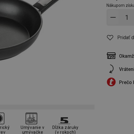
Nákupom získ
Pridať 
Pridať 
Okamži
Vráten
Prečo 
rický
Umývanie v
Dĺžka záruky
rev
umývačke
(v rokoch)