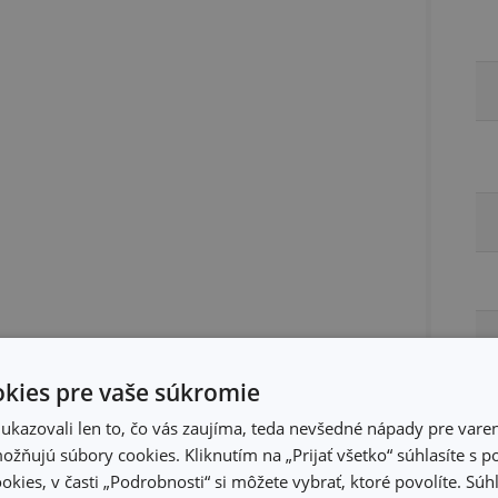
kies pre vaše súkromie
kazovali len to, čo vás zaujíma, teda nevšedné nápady pre varen
žňujú súbory cookies. Kliknutím na „Prijať všetko“ súhlasíte s 
okies, v časti „Podrobnosti“ si môžete vybrať, ktoré povolíte. Sú