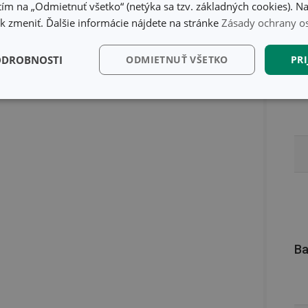
ím na „Odmietnuť všetko“ (netýka sa tzv. základných cookies). Na
 zmeniť. Ďalšie informácie nájdete na stránke
Zásady ochrany o
ODROBNOSTI
ODMIETNUŤ VŠETKO
PRI
kčné)
Analytické a
Marketingové
Fu
preferenčné cookies
cookies
kčné) cookies
Analytické a preferenčné cookies
Marketingové cookies
F
súbory cookie umožňujú základné funkcie webovej lokality, ako prihlásenie používate
edá správne používať bez nevyhnutne potrebných súborov cookie.
Ba
Poskytovateľ
/
Uplynutie
Popis
Doména
platnosti
recation
.doubleclick.net
4 mesiace
Tento soubor cookie se používá pro sig
4 týždne
webových stránek o depreciaci soubor