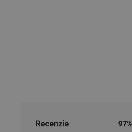
cjConsent
udid
__rtbh.lid
pid
lastVisitedProducts
shopsys_abc
SERVERID
Recenzie
97