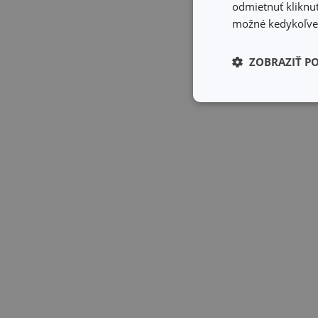
odmietnuť kliknut
možné kedykoľvek
ZOBRAZIŤ P
Základné (fun
cookies
Základné (fun
Nevyhnutne potrebné 
Webová lokalita sa n
Názov
receive-cookie-dep