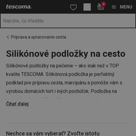
Nachádzate sa na stránke Podložky na cesto 🥧
0
Prejsť na vyhľadávanie
Prejsť na hlavný obsah
Prejsť na navigáciu
MENU
Príprava a spracovanie cesta
Silikónové podložky na cesto
a
na
Silikónové podložky na pečenie – ako inak než v TOP
kvalite TESCOMA. Silikónová podložka je perfektný
podklad pre prípravu cesta, marcipánu a pomôže vám s
výrobou domácich tort i iných pochúťok. Podložka na
cesto je vybavená špeciálnou stupnicou, kde presne
Čítať ďalej
nameriate či naporcujete potrebnú časť cesta či marcipánu.
Máte už na pečenie tort všetko potrebné alebo vám ešte
chýba napríklad
valček na cesto
,
vykrajovačky na cesto
či
Nechce sa vám vyberať? Zvoľte istotu
plechy na pečenie
? Vybavte sa s TESCOMOU!