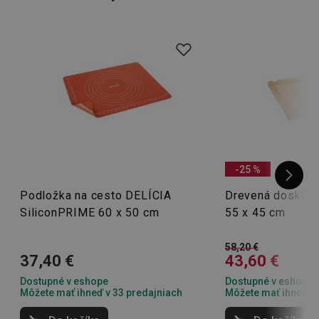
-25 %
Podložka na cesto DELÍCIA
Drevená doska n
SiliconPRIME 60 x 50 cm
55 x 45 cm
58,20 €
37,40 €
43,60 €
Dostupné v eshope
Dostupné v eshope
Môžete mať ihneď v 33 predajniach
Môžete mať ihneď v 