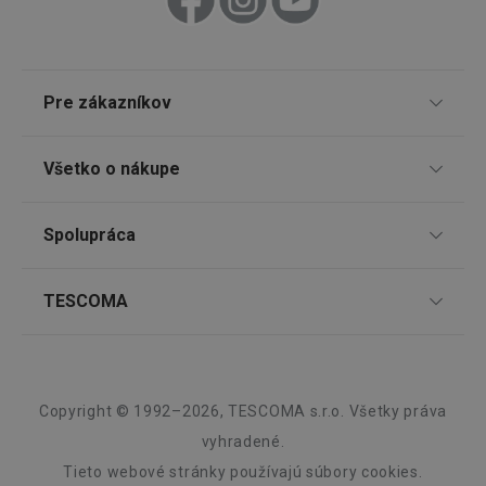
receive-cookie-deprecation
.doubleclick.net
4 mesiace
4 týždne
Pre zákazníkov
TESCOMA klub
Všetko o nákupe
Darčekové poukazy
Doprava a spôsob platby
Spolupráca
Zákaznícky servis TESCOMA
Nákupný poriadok
Najčastejšie otázky
Pre firmy
TESCOMA
Reklamácie a vrátenie tovaru v eshope
Google
Informácie o obaloch a elektroodpadoch
Affiliate program
Privacy Policy
cjConsent
.tescoma.sk
1 rok
Reklamácie v predajniach
O nás
Kariéra
Záruka a servis TESCOMA
Dizajn
Copyright © 1992–2026, TESCOMA s.r.o. Všetky práva
Kvalita
vyhradené.
Tieto webové stránky používajú súbory cookies.
Blog