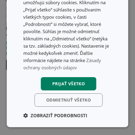
umožňujú súbory cookies. Kliknutím na
Drevená doska na cesto
Podložka na cesto
„Prijať všetko“ súhlasíte s používaním
DELÍCIA 55 x 45 cm
DELÍCIA SiliconPRIME
všetkých typov cookies, v časti
60 x 50 cm
„Podrobnosti“ si môžete vybrať, ktoré
58,20 €
povolíte. Súhlas je možné odmietnuť
43,60 €
37,40 €
kliknutím na „Odmietnuť všetko“ (netýka
Dostupné v eshope
Dostupné v eshope
sa tzv. základných cookies). Nastavenie je
Môžete mať ihneď v 30
Môžete mať ihneď v 33
možné kedykoľvek zmeniť. Ďalšie
predajniach
predajniach
informácie nájdete na stránke
Zásady
Do košíka
Do košíka
ochrany osobných údajov
PRIJAŤ VŠETKO
ODMIETNUŤ VŠETKO
ZOBRAZIŤ PODROBNOSTI
Základné
Analytické a
(funkčné) cookies
preferenčné