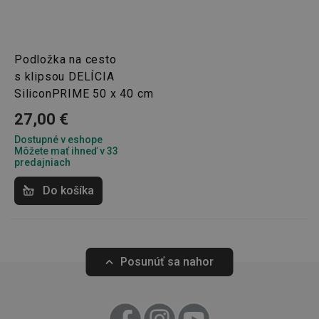
cookies
Podložka na cesto
Marketingové
Funkčné súbory
cookies
s klipsou DELÍCIA
SiliconPRIME 50 x 40 cm
27,00 €
Dostupné v eshope
Môžete mať ihneď v 33
predajniach
Základné (funkčné) cookies
Do košíka
Analytické a preferenčné cookies
Marketingové cookies
Funkčné súbory
Nevyhnutne potrebné súbory cookie umožňujú
základné funkcie webovej lokality, ako prihlásenie
Posunúť sa nahor
používateľa a správa účtu. Webová lokalita sa nedá
správne používať bez nevyhnutne potrebných
súborov cookie.
Poskytovateľ
/
Uplynutie
Názov
Doména
platnosti