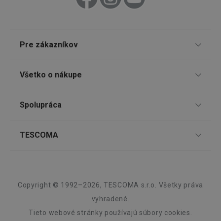
receive-cookie-deprecation
.doubleclick.net
4 mesiace
4 týždne
Pre zákazníkov
TESCOMA klub
Všetko o nákupe
Darčekové poukazy
Doprava a spôsob platby
Spolupráca
Zákaznícky servis TESCOMA
Nákupný poriadok
Najčastejšie otázky
Pre firmy
TESCOMA
Reklamácie a vrátenie tovaru v eshope
Google
Informácie o obaloch a elektroodpadoch
Affiliate program
Privacy Policy
Reklamácie v predajniach
cjConsent
.tescoma.sk
1 rok
O nás
Kariéra
Záruka a servis TESCOMA
Dizajn
Copyright © 1992–2026, TESCOMA s.r.o. Všetky práva
Kvalita
vyhradené.
Tieto webové stránky používajú súbory cookies.
Blog