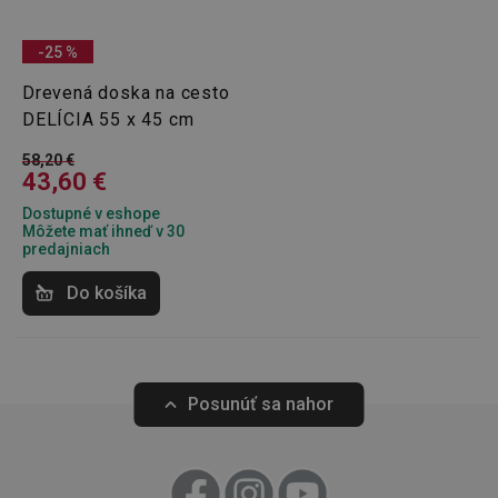
cookies
-25 %
Drevená doska na cesto
Marketingové
Funkčné súbory
cookies
DELÍCIA 55 x 45 cm
58,20 €
43,60 €
Dostupné v eshope
Môžete mať ihneď v 30
predajniach
Základné (funkčné) cookies
Do košíka
Analytické a preferenčné cookies
Marketingové cookies
Funkčné súbory
Nevyhnutne potrebné súbory cookie umožňujú
základné funkcie webovej lokality, ako prihlásenie
Posunúť sa nahor
používateľa a správa účtu. Webová lokalita sa nedá
správne používať bez nevyhnutne potrebných
súborov cookie.
Poskytovateľ
/
Uplynutie
Názov
Doména
platnosti