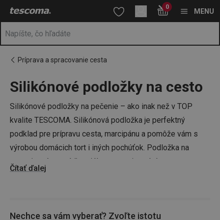
Nachádzate sa na stránke Podložky na cesto 🥧
0
Prejsť na vyhľadávanie
Prejsť na hlavný obsah
Prejsť na navigáciu
MENU
Príprava a spracovanie cesta
Silikónové podložky na cesto
a
na
Silikónové podložky na pečenie – ako inak než v TOP
kvalite TESCOMA. Silikónová podložka je perfektný
podklad pre prípravu cesta, marcipánu a pomôže vám s
výrobou domácich tort i iných pochúťok. Podložka na
cesto je vybavená špeciálnou stupnicou, kde presne
Čítať ďalej
nameriate či naporcujete potrebnú časť cesta či marcipánu.
Máte už na pečenie tort všetko potrebné alebo vám ešte
chýba napríklad
valček na cesto
,
vykrajovačky na cesto
či
Nechce sa vám vyberať? Zvoľte istotu
plechy na pečenie
? Vybavte sa s TESCOMOU!