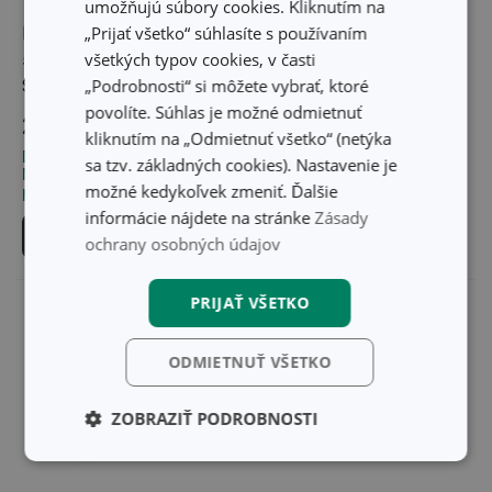
umožňujú súbory cookies. Kliknutím na
„Prijať všetko“ súhlasíte s používaním
Podložka na cesto
Podložka na cesto
všetkých typov cookies, v časti
s klipsou DELÍCIA
DELÍCIA SiliconPRIME
„Podrobnosti“ si môžete vybrať, ktoré
SiliconPRIME 50 x 40 cm
60 x 50 cm
povolíte. Súhlas je možné odmietnuť
27,00 €
37,40 €
kliknutím na „Odmietnuť všetko“ (netýka
Dostupné v eshope
Dostupné v eshope
sa tzv. základných cookies). Nastavenie je
Môžete mať ihneď v 33
Môžete mať ihneď v 33
možné kedykoľvek zmeniť. Ďalšie
predajniach
predajniach
informácie nájdete na stránke
Zásady
Do košíka
Do košíka
ochrany osobných údajov
PRIJAŤ VŠETKO
ODMIETNUŤ VŠETKO
ZOBRAZIŤ PODROBNOSTI
Základné
Analytické a
(funkčné) cookies
preferenčné