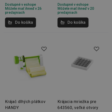
Dostupné v eshope
Dostupné v eshope
Môžete mať ihneď v 26
Môžete mať ihneď v 20
predajniach
predajniach
Do košíka
Do košíka
Krájač dlhých plátkov
Krájacia mriežka pre
HANDY
643560, veľké otvory