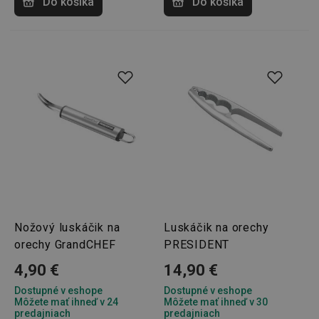
Do košíka
Do košíka
Nožový luskáčik na
Luskáčik na orechy
orechy GrandCHEF
PRESIDENT
4,90 €
14,90 €
Dostupné v eshope
Dostupné v eshope
Môžete mať ihneď v 24
Môžete mať ihneď v 30
predajniach
predajniach