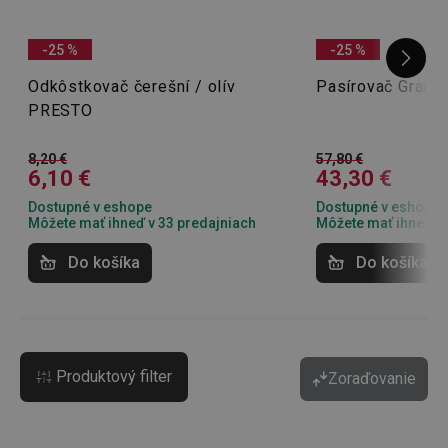
-25 %
-25 %
Odkôstkovač čerešní / olív
Pasírovač Gran
PRESTO
8,20 €
57,80 €
6,10 €
43,30 €
Dostupné v eshope
Dostupné v eshope
Môžete mať ihneď v 33 predajniach
Môžete mať ihneď v 
Do košíka
Do košíka
Produktový filter
Zoraďovanie