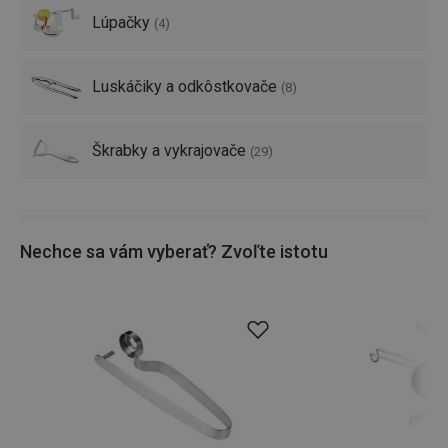
Lúpačky
(
4
)
Luskáčiky a odkôstkovače
(
8
)
Škrabky a vykrajovače
(
29
)
Nechce sa vám vyberať? Zvoľte istotu