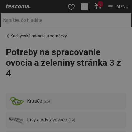
Nachádzate sa na stránke Potreby na spracovanie ovocia a zelen
0
Prejsť na vyhľadávanie
Prejsť na hlavný obsah
Prejsť na navigáciu
MENU
Kuchynské náradie a pomôcky
Potreby na spracovanie
a
na
ovocia a zeleniny stránka 3 z
4
Krájače
(
25
)
Lisy a odšťavovače
(
19
)