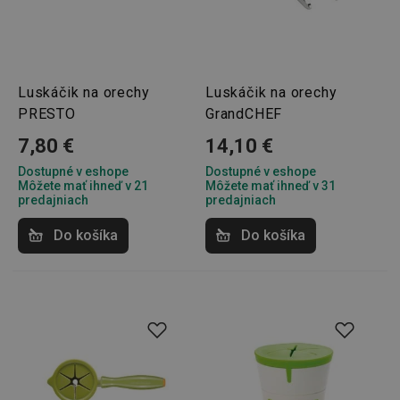
lastVisitedProducts
www.tescoma.sk
4 týždne
2 dni
Luskáčik na orechy
Luskáčik na orechy
PRESTO
GrandCHEF
7,80 €
14,10 €
Dostupné v eshope
Dostupné v eshope
Môžete mať ihneď v 21
Môžete mať ihneď v 31
shopsys_abc
www.tescoma.sk
6
predajniach
predajniach
mesiacov
SERVERID
Cookies
HAProxy
Do košíka
Do košíka
relácie
Technologies LLC
.clickonometrics.pl