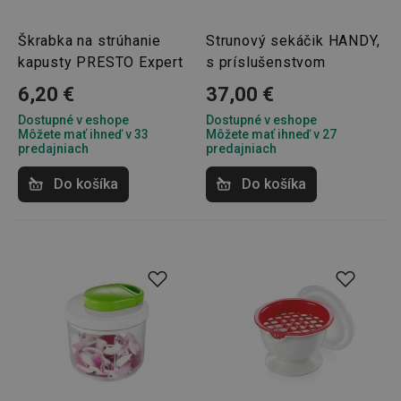
Škrabka na strúhanie
Strunový sekáčik HANDY,
kapusty PRESTO Expert
s príslušenstvom
6,20 €
37,00 €
Dostupné v eshope
Dostupné v eshope
Môžete mať ihneď v 33
Môžete mať ihneď v 27
Google
predajniach
predajniach
Privacy Policy
cjConsent
.tescoma.sk
1 rok
Do košíka
Do košíka
udid
.tescoma.cz
1 mesiac