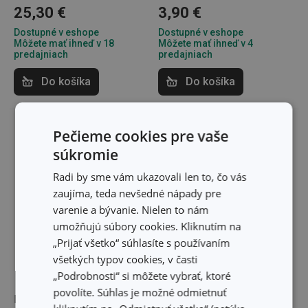
25,30 €
3,90 €
Dostupné v eshope
Dostupné v eshope
Môžete mať ihneď v 18
Môžete mať ihneď v 4
predajniach
predajniach
Do košíka
Do košíka
Pečieme cookies pre vaše
súkromie
Radi by sme vám ukazovali len to, čo vás
zaujíma, teda nevšedné nápady pre
varenie a bývanie. Nielen to nám
umožňujú súbory cookies. Kliknutím na
„Prijať všetko“ súhlasíte s používaním
všetkých typov cookies, v časti
„Podrobnosti“ si môžete vybrať, ktoré
povolíte. Súhlas je možné odmietnuť
Kefa na zeleninu
Držadlo na cibuľu