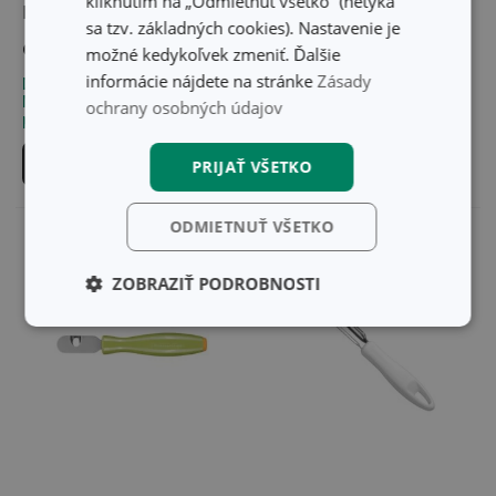
kliknutím na „Odmietnuť všetko“ (netýka
PRESTO, variabilná
PRESTO
sa tzv. základných cookies). Nastavenie je
9,50 €
6,60 €
možné kedykoľvek zmeniť. Ďalšie
informácie nájdete na stránke
Zásady
Dostupné v eshope
Dostupné v eshope
Môžete mať ihneď v 28
Môžete mať ihneď v 22
ochrany osobných údajov
predajniach
predajniach
Do košíka
Do košíka
PRIJAŤ VŠETKO
ODMIETNUŤ VŠETKO
ZOBRAZIŤ PODROBNOSTI
Základné
Analytické a
(funkčné) cookies
preferenčné
cookies
Marketingové
Funkčné súbory
cookies