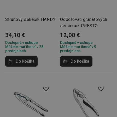
Strunový sekáčik HANDY
Oddeľovač granátových
__rtbh.lid
www.tescoma.sk
1 rok
semienok PRESTO
34,10 €
12,00 €
Dostupné v eshope
Dostupné v eshope
Môžete mať ihneď v 28
Môžete mať ihneď v 9
predajniach
predajniach
Do košíka
Do košíka
pid
1
Twitter Inc.
sekunda
.smartadserver.com