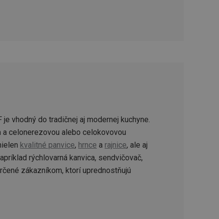
ookie-Script.com k
soubory cookie
okie Cookie-
šenie ľudí a
ospešné, pretože
žívaní tejto
vu stavu relácie
.
šení mezi lidmi a
bylo možné podávat
vých stránek.
je vhodný do tradičnej aj modernej kuchyne.
m a celonerezovou alebo celokovovou
ženie súhlasu
iu s webom.
 nielen
kvalitné panvice
,
hrnce
a
rajnice
, ale aj
níka o rôznych
astavení, ktoré
príklad rýchlovarná kanvica, sendvičovač,
ctené v budúcich
určené zákazníkom, ktorí uprednostňujú