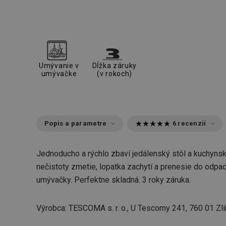
Umývanie v
Dĺžka záruky
umývačke
(v rokoch)
Popis a parametre
6 recenzií
Jednoducho a rýchlo zbaví jedálenský stôl a kuchynskú
nečistoty zmetie, lopatka zachytí a prenesie do odpa
umývačky. Perfektne skladná. 3 roky záruka.
Výrobca: TESCOMA s. r. o., U Tescomy 241, 760 01 Zlí