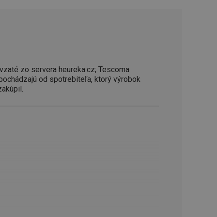
řizpůsobivosti s
právními předpisy o
ádání souhlasu
ránkách.
ntifikaci zařízení,
aby sledovala
enost.
vzaté zo servera heureka.cz; Tescoma
 pochádzajú od spotrebiteľa, ktorý výrobok
ingu a ke zlepšení
zakúpil.
e je přiřadí
tnější a efektivnější
evníkom webových
Twitterom z webovej
ledné produkty
 skúseností
e. Identifikuje
u do prehľadávača.
lancer.