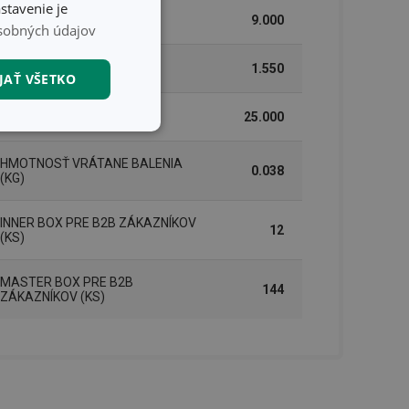
stavenie je
ŠÍRKA (CM)
9.000
sobných údajov
VÝŠKA (CM)
1.550
JAŤ VŠETKO
DĹŽKA (CM)
25.000
nkčné súbory
HMOTNOSŤ VRÁTANE BALENIA
0.038
(KG)
INNER BOX PRE B2B ZÁKAZNÍKOV
12
(KS)
unkčné súbory
MASTER BOX PRE B2B
144
ZÁKAZNÍKOV (KS)
ľa a správa účtu.
nál majiteli
ů cookie, které