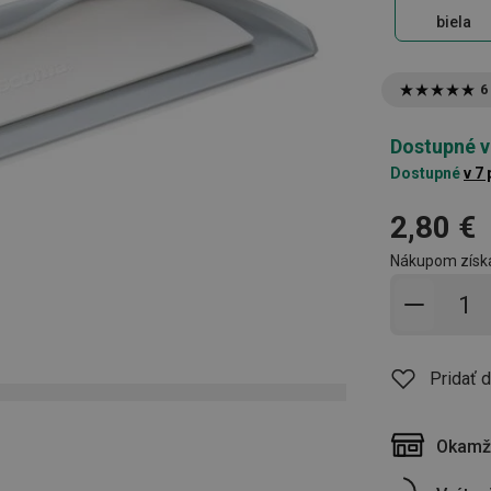
biela
6
Dostupné v
Dostupné
v 7
2,80 €
Nákupom získ
Pridať 
Pridať 
Okamži