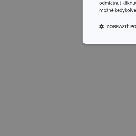
odmietnuť kliknut
možné kedykoľvek
ZOBRAZIŤ P
Základné (fun
cookies
Základné (fun
Nevyhnutne potrebné 
Webová lokalita sa n
Názov
receive-cookie-dep