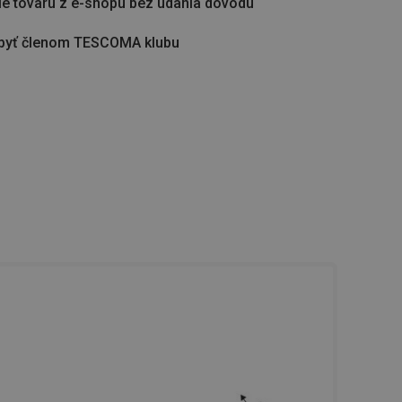
ie tovaru z e-shopu bez udania dôvodu
byť členom TESCOMA klubu