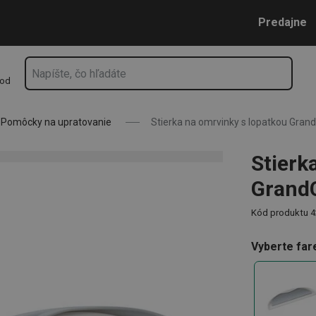
HEF, šedá a biela
Prejsť na vyhľadávanie
Prejsť na hlavný obsah
Prejsť na navigáciu
Predajne
hod
Pomôcky na upratovanie
Stierka na omrvinky s lopatkou Grand
Stierk
GrandC
Kód produktu
4
Vyberte far