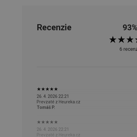
cjConsent
Recenzie
93
udid
6 recenz
__rtbh.lid
pid
lastVisitedProducts
26. 4. 2026 22:21
Prevzaté z Heureka.cz
Tomáš P.
shopsys_abc
SERVERID
26. 4. 2026 22:21
Prevzaté z Heureka.cz