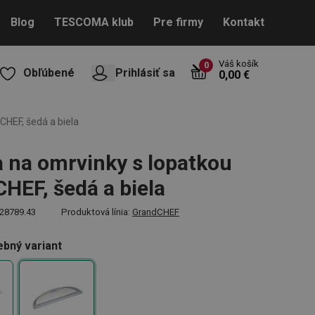
Blog
TESCOMA klub
Pre firmy
Kontakt
Váš košík
0
Obľúbené
Prihlásiť sa
0,00 €
CHEF, šedá a biela
a na omrvinky s lopatkou
HEF, šedá a biela
28789.43
Produktová línia:
GrandCHEF
ebný variant