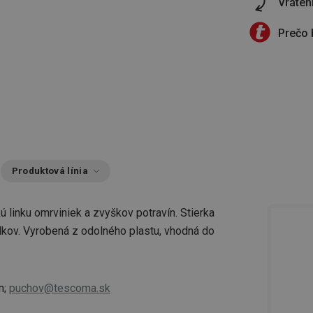
Vráten
Prečo 
Produktová línia
 linku omrviniek a zvyškov potravín. Stierka
dkov. Vyrobená z odolného plastu, vhodná do
n;
puchov@tescoma.sk