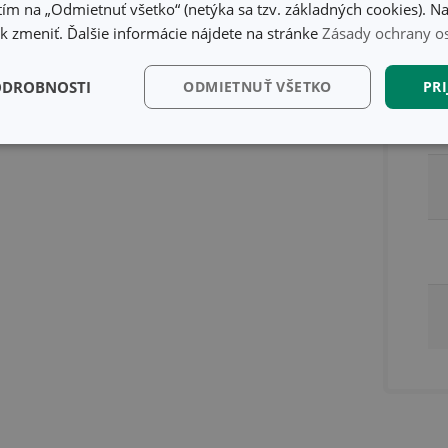
ím na „Odmietnuť všetko“ (netýka sa tzv. základných cookies). Na
 zmeniť. Ďalšie informácie nájdete na stránke
Zásady ochrany o
ODROBNOSTI
ODMIETNUŤ VŠETKO
PRI
kčné)
Analytické a
Marketingové
Fu
preferenčné cookies
cookies
kčné) cookies
Analytické a preferenčné cookies
Marketingové cookies
F
súbory cookie umožňujú základné funkcie webovej lokality, ako prihlásenie používate
edá správne používať bez nevyhnutne potrebných súborov cookie.
Poskytovateľ
/
Uplynutie
Popis
Doména
platnosti
recation
.doubleclick.net
4 mesiace
Tento soubor cookie se používá pro sig
4 týždne
webových stránek o depreciaci soubor