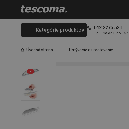
Nachádzate sa na stránke Stierka na omrvinky s lopatkou GrandC
042 2275 521
Kategórie produktov
Po - Pia od 8 do 16 
Úvodná strana
Umývanie a upratovanie