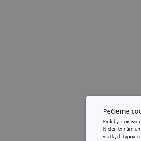
Pečieme coo
Radi by sme vám u
Nielen to nám umo
všetkých typov co