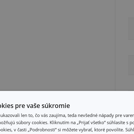
kies pre vaše súkromie
kazovali len to, čo vás zaujíma, teda nevšedné nápady pre varen
žňujú súbory cookies. Kliknutím na „Prijať všetko“ súhlasíte s 
Ba
okies, v časti „Podrobnosti“ si môžete vybrať, ktoré povolíte. Sú