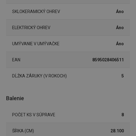
SKLOKERAMICKÝ OHREV
Áno
ELEKTRICKÝ OHREV
Áno
UMÝVANIE V UMÝVAČKE
Áno
Google
Privacy Policy
cjConsent
.tescoma.sk
1 rok
EAN
8595028406511
DĹŽKA ZÁRUKY (V ROKOCH)
5
Balenie
udid
.tescoma.cz
1 mesiac
POČET KS V SÚPRAVE
8
ŠÍRKA (CM)
28.100