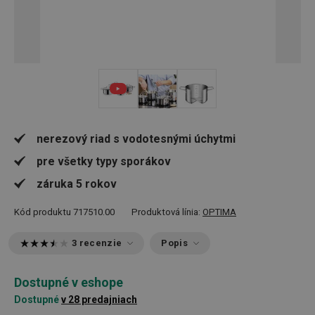
nerezový riad s vodotesnými úchytmi
pre všetky typy sporákov
záruka 5 rokov
Kód produktu
717510.00
Produktová línia:
OPTIMA
3 recenzie
Popis
Dostupné v eshope
Dostupné
v 28 predajniach