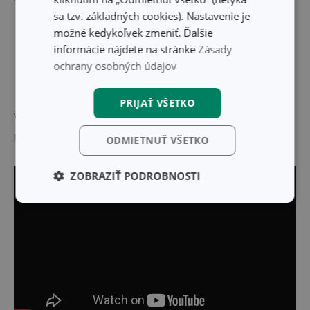
sa tzv. základných cookies). Nastavenie je
možné kedykoľvek zmeniť. Ďalšie
informácie nájdete na stránke
Zásady
ochrany osobných údajov
PRIJAŤ VŠETKO
Výrobca: TESCOMA s. r. o., U Tescomy 241, 760 01 Zlín;
puchov@tescoma.sk
ODMIETNUŤ VŠETKO
ZOBRAZIŤ PODROBNOSTI
Základné
Analytické a
(funkčné) cookies
preferenčné
cookies
Marketingové
Funkčné súbory
cookies