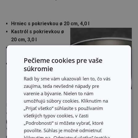
Hrniec s pokrievkou ø 20 cm, 4,0 l
Kastról s pokrievkou ø
20 cm, 3,0 l
Kastról s pokrievkou ø
18 cm, 2,0 l
Pečieme cookies pre vaše
Rajnica s pokrievkou ø
súkromie
16 cm, 1,5 l
Radi by sme vám ukazovali len to, čo vás
zaujíma, teda nevšedné nápady pre
varenie a bývanie. Nielen to nám
umožňujú súbory cookies. Kliknutím na
Hrnce, kastróly aj rajnice OPTIMA majú vo vnútri nádoby
„Prijať všetko“ súhlasíte s používaním
odmeriavaciu stupnicu
. Použitým materiálom je
všetkých typov cookies, v časti
prvotriedna nehrdzavejúca oceľ a odolné sklo. Riad je
„Podrobnosti“ si môžete vybrať, ktoré
vhodný do umývačky a poskytneme vám naň
povolíte. Súhlas je možné odmietnuť
nadštandardnú záruku 5 rokov.
kliknutím na „Odmietnuť všetko“ (netýka