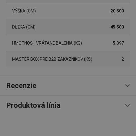
VÝŠKA (CM)
20.500
__rtbh.lid
www.tescoma.sk
1 rok
DĹŽKA (CM)
45.500
HMOTNOSŤ VRÁTANE BALENIA (KG)
5.397
MASTER BOX PRE B2B ZÁKAZNÍKOV (KS)
2
Recenzie
pid
1
Twitter Inc.
sekunda
.smartadserver.com
Produktová línia
67
%
5
1
x
4
1
x
3
0
x
2
0
x