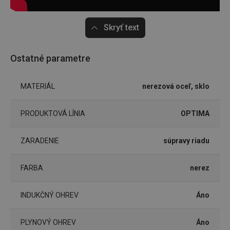
Skryť text
Ostatné parametre
Základné (funkčné) cookies
Analytické a preferenčné cookies
MATERIÁL
nerezová oceľ, sklo
Marketingové cookies
Funkčné súbory
Nevyhnutne potrebné súbory cookie umožňujú
PRODUKTOVÁ LÍNIA
OPTIMA
základné funkcie webovej lokality, ako prihlásenie
používateľa a správa účtu. Webová lokalita sa nedá
správne používať bez nevyhnutne potrebných
súborov cookie.
ZARADENIE
súpravy riadu
Poskytovateľ
/
Uplynutie
Názov
Doména
platnosti
FARBA
nerez
receive-cookie-deprecation
.doubleclick.net
4 mesiace
4 týždne
INDUKČNÝ OHREV
Áno
PLYNOVÝ OHREV
Áno