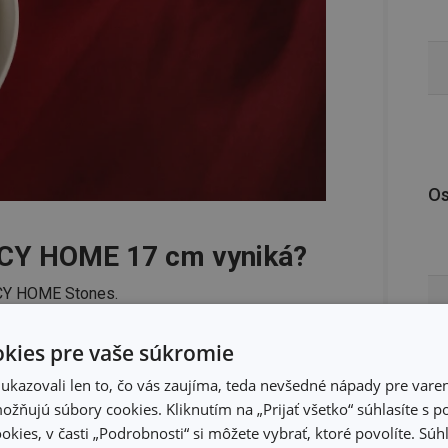
Os
ANCY HOME 17 cm vyniká?
NCY HOME Stones.
be sú uvedené na trh spoločne so servírovacími
kies pre vaše súkromie
 sú servírovacie taniere a misky inšpirované
kazovali len to, čo vás zaujíma, teda nevšedné nápady pre varen
žňujú súbory cookies. Kliknutím na „Prijať všetko“ súhlasíte s 
okies, v časti „Podrobnosti“ si môžete vybrať, ktoré povolíte. Sú