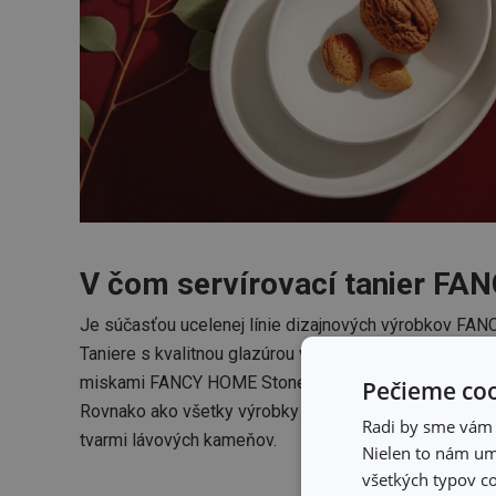
V čom servírovací tanier F
Je súčasťou ucelenej línie dizajnových výrobkov FA
Taniere s kvalitnou glazúrou v bielej alebo šedej far
miskami FANCY HOME Stones.
Pečieme coo
Rovnako ako všetky výrobky línie FANCY HOME Stones,
Radi by sme vám u
tvarmi lávových kameňov.
Nielen to nám umo
všetkých typov co