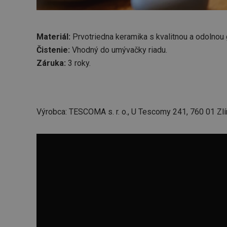
cjConsent
Materiál:
Prvotriedna keramika s kvalitnou a odolnou 
Čistenie:
Vhodný do
umývačky riadu.
udid
Záruka:
3 roky.
__rtbh.lid
Výrobca: TESCOMA s. r. o., U Tescomy 241, 760 01 Zlí
pid
lastVisitedProducts
shopsys_abc
SERVERID