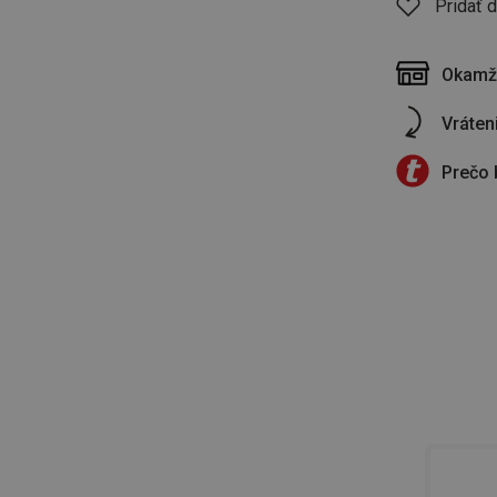
Pridať 
Okamži
Vráten
Prečo 