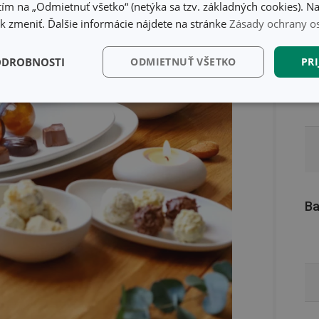
ím na „Odmietnuť všetko“ (netýka sa tzv. základných cookies). Na
 zmeniť. Ďalšie informácie nájdete na stránke
Zásady ochrany o
ODROBNOSTI
ODMIETNUŤ VŠETKO
PRI
kčné)
Analytické a
Marketingové
Fu
preferenčné cookies
cookies
Ba
kčné) cookies
Analytické a preferenčné cookies
Marketingové cookies
F
súbory cookie umožňujú základné funkcie webovej lokality, ako prihlásenie používate
edá správne používať bez nevyhnutne potrebných súborov cookie.
Poskytovateľ
/
Uplynutie
Popis
Doména
platnosti
recation
.doubleclick.net
4 mesiace
Tento soubor cookie se používá pro sig
4 týždne
webových stránek o depreciaci soubor