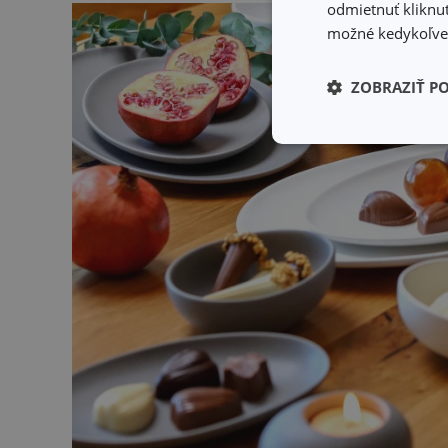
odmietnuť kliknut
možné kedykoľvek
ZOBRAZIŤ P
Základné (fun
cookies
Základné (fun
Nevyhnutne potrebné 
Webová lokalita sa n
Názov
receive-cookie-dep