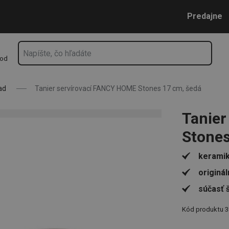
es 17 cm, šedá
Prejsť na vyhľadávanie
Prejsť na hlavný obsah
Prejsť na navigáciu
Predajne
hod
ad
Tanier servírovací FANCY HOME Stones 17 cm, šedá
Tanier
Stones
keramik
originál
súčasť š
Kód produktu
3