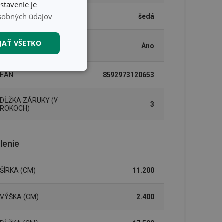
stavenie je
sobných údajov
FARBA
šedá
UMÝVANIE V
JAŤ VŠETKO
Áno
UMÝVAČKE
nkčné súbory
EAN
8592973120653
DĹŽKA ZÁRUKY (V
3
ROKOCH)
lenie
unkčné súbory
ľa a správa účtu.
ŠÍRKA (CM)
11.200
VÝŠKA (CM)
2.400
nál majiteli
ů cookie, které