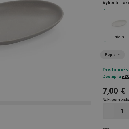
Vyberte far
biela
Popis
Dostupné v
Dostupné
v 3
7,00 €
Nákupom získ
Pridať 