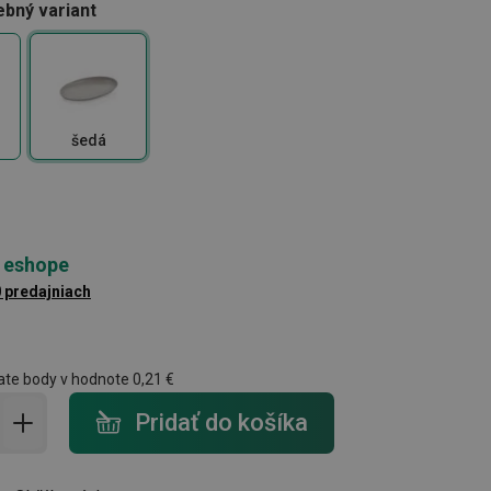
ebný variant
šedá
 eshope
0 predajniach
ate body v hodnote
0,21 €
do košíka - počet
Pridať do košíka