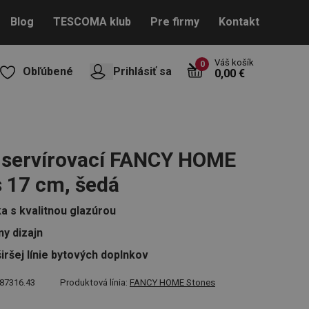
Blog
TESCOMA klub
Pre firmy
Kontakt
Váš košík
0
Obľúbené
Prihlásiť sa
0,00 €
 servírovací FANCY HOME
 17 cm, šedá
a s kvalitnou glazúrou
ny dizajn
iršej línie bytových doplnkov
87316.43
Produktová línia:
FANCY HOME Stones