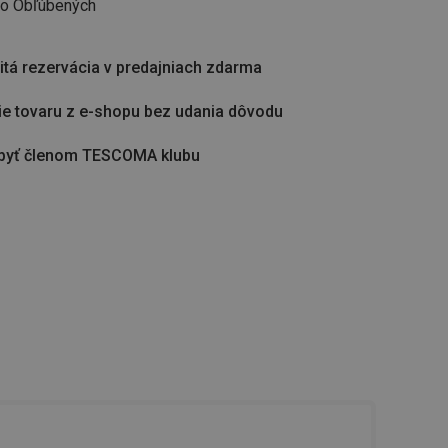
do Obľúbených
tá rezervácia v predajniach zdarma
ie tovaru z e-shopu bez udania dôvodu
byť členom TESCOMA klubu