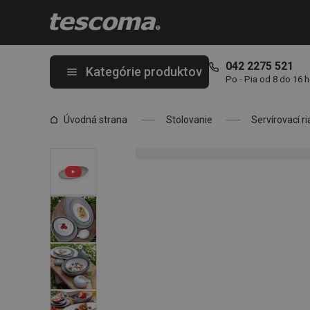
Nachádzate sa na stránke Tanier servírovací FANCY HOME Ston
042 2275 521
Kategórie produktov
Po - Pia od 8 do 16 
Úvodná strana
Stolovanie
Servírovací ri