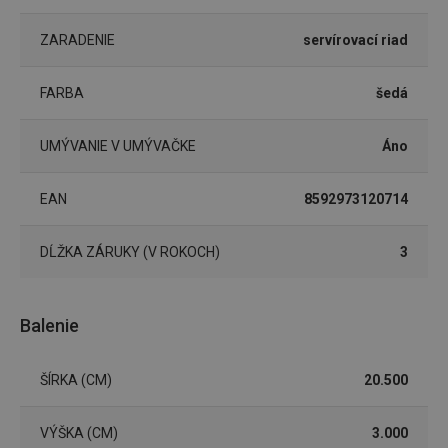
ZARADENIE
servírovací riad
FARBA
šedá
Google
Privacy Policy
UMÝVANIE V UMÝVAČKE
Áno
cjConsent
.tescoma.sk
1 rok
EAN
8592973120714
DĹŽKA ZÁRUKY (V ROKOCH)
3
udid
.tescoma.cz
1 mesiac
Balenie
ŠÍRKA (CM)
20.500
VÝŠKA (CM)
3.000