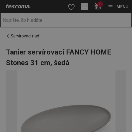
Nachádzate sa na stránke Tanier servírovací FANCY HOME Ston
0
Prejsť na vyhľadávanie
Prejsť na hlavný obsah
Prejsť na navigáciu
MENU
Servírovací riad
Tanier servírovací FANCY HOME
Stones 31 cm, šedá