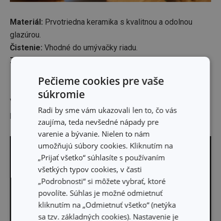
Materiál:
Prvotriedna keramika s kvalitnou a odolnou
glazúrou.
Čistenie:
Vhodné do umývačky riadu.
Záruka:
3 roky.
Pečieme cookies pre vaše
súkromie
Výrobca: TESCOMA s. r. o., U Tescomy 241, 760 01 Zlín;
Radi by sme vám ukazovali len to, čo vás
puchov@tescoma.sk
zaujíma, teda nevšedné nápady pre
varenie a bývanie. Nielen to nám
umožňujú súbory cookies. Kliknutím na
„Prijať všetko“ súhlasíte s používaním
všetkých typov cookies, v časti
„Podrobnosti“ si môžete vybrať, ktoré
povolíte. Súhlas je možné odmietnuť
kliknutím na „Odmietnuť všetko“ (netýka
sa tzv. základných cookies). Nastavenie je