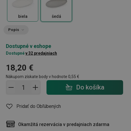
biela
šedá
Popis
Dostupné v eshope
Dostupné
v 32 predajniach
18,20 €
Nákupom získate body v hodnote
0,55 €
Pridať do košíka - počet
Do košíka
Pridať do Obľúbených
Okamžitá rezervácia v predajniach zdarma