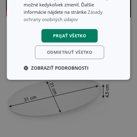
možné kedykoľvek zmeniť. Ďalšie
informácie nájdete na stránke
Zásady
ochrany osobných údajov
Skryť text
PRIJAŤ VŠETKO
ODMIETNUŤ VŠETKO
ZOBRAZIŤ PODROBNOSTI
Základné
Analytické a
(funkčné) cookies
preferenčné
cookies
Marketingové
Funkčné súbory
cookies