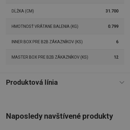
DĹŽKA (CM)
31.700
__rtbh.lid
www.tescoma.sk
1 rok
HMOTNOSŤ VRÁTANE BALENIA (KG)
0.799
INNER BOX PRE B2B ZÁKAZNÍKOV (KS)
6
MASTER BOX PRE B2B ZÁKAZNÍKOV (KS)
12
pid
1
Twitter Inc.
sekunda
.smartadserver.com
Produktová línia
Naposledy navštívené produkty