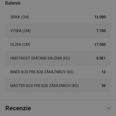
Balenie
základné funkcie webovej lokality, ako prihlásenie
používateľa a správa účtu. Webová lokalita sa nedá
správne používať bez nevyhnutne potrebných
súborov cookie.
ŠÍRKA (CM)
12.000
Poskytovateľ
/
Uplynutie
Názov
Doména
platnosti
VÝŠKA (CM)
7.700
receive-cookie-deprecation
.doubleclick.net
4 mesiace
4 týždne
DĹŽKA (CM)
17.000
HMOTNOSŤ VRÁTANE BALENIA (KG)
0.051
INNER BOX PRE B2B ZÁKAZNÍKOV (KS)
12
MASTER BOX PRE B2B ZÁKAZNÍKOV (KS)
96
Google
Recenzie
Privacy Policy
cjConsent
.tescoma.sk
1 rok