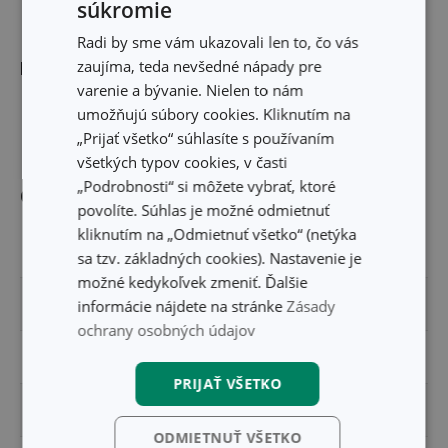
súkromie
Radi by sme vám ukazovali len to, čo vás
zaujíma, teda nevšedné nápady pre
Rozmery
varenie a bývanie. Nielen to nám
umožňujú súbory cookies. Kliknutím na
DĹŽKA PRODUKTU (CM)
12
„Prijať všetko“ súhlasíte s používaním
všetkých typov cookies, v časti
„Podrobnosti“ si môžete vybrať, ktoré
Ostatné parametre
povolíte. Súhlas je možné odmietnuť
kliknutím na „Odmietnuť všetko“ (netýka
MATERIÁL
silikón
sa tzv. základných cookies). Nastavenie je
možné kedykoľvek zmeniť. Ďalšie
PRODUKTOVÁ LÍNIA
DELÍCIA KIDS
informácie nájdete na stránke
Zásady
ochrany osobných údajov
TYP
formička
PRIJAŤ VŠETKO
VHODNÉ DO CHLADNIČKY
Áno
ODMIETNUŤ VŠETKO