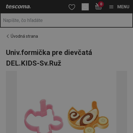
Nachádzate sa na stránke Univ.formička pre dievčatá DEL.KIDS-
0
Prejsť na vyhľadávanie
Prejsť na hlavný obsah
Prejsť na navigáciu
MENU
Úvodná strana
Univ.formička pre dievčatá
DEL.KIDS-Sv.Ruž