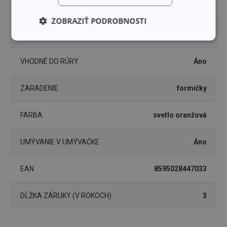
VHODNÉ DO MIKROVLNNEJ RÚRY
Áno
ZOBRAZIŤ PODROBNOSTI
VHODNÉ DO MRAZNIČKY
Áno
Základné
Analytické a
(funkčné) cookies
preferenčné
cookies
VHODNÉ DO RÚRY
Áno
ZARADENIE
formičky
Marketingové
Funkčné súbory
cookies
FARBA
svetlo oranžová
UMÝVANIE V UMÝVAČKE
Áno
EAN
8595028447033
Základné (funkčné) cookies
Analytické a preferenčné cookies
DĹŽKA ZÁRUKY (V ROKOCH)
3
Marketingové cookies
Funkčné súbory
Nevyhnutne potrebné súbory cookie umožňujú