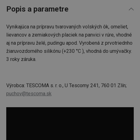
Popis a parametre
Vynikajúca na prípravu tvarovaných volských ôk, omeliet,
lievancov a zemiakových placiek na panvici v rúre, vhodné
aj na prípravu želé, pudingu apod. Vyrobená z prvotriednho
žiaruvozdorného silikónu (+230 °C ), vhodná do umývačky.
3 roky záruka.
Výrobca: TESCOMA s. r. o., U Tescomy 241, 760 01 Zlín;
puchov@tescoma.sk