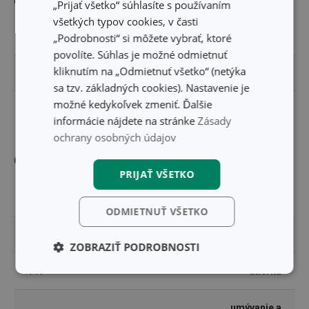
„Prijať všetko“ súhlasíte s používaním
všetkých typov cookies, v časti
ŠÍRKA PRODUKTU (CM)
42
„Podrobnosti“ si môžete vybrať, ktoré
povolíte. Súhlas je možné odmietnuť
kliknutím na „Odmietnuť všetko“ (netýka
VÝŠKA PRODUKTU (CM)
0.5
sa tzv. základných cookies). Nastavenie je
možné kedykoľvek zmeniť. Ďalšie
DĹŽKA PRODUKTU (CM)
62
informácie nájdete na stránke
Zásady
ochrany osobných údajov
Ostatné parametre
PRIJAŤ VŠETKO
MATERIÁL
ramia
ODMIETNUŤ VŠETKO
PRODUKTOVÁ LÍNIA
FANCY HOME
ZOBRAZIŤ PODROBNOSTI
TYP
utierka
Základné
Analytické a
(funkčné) cookies
preferenčné
cookies
umývanie a