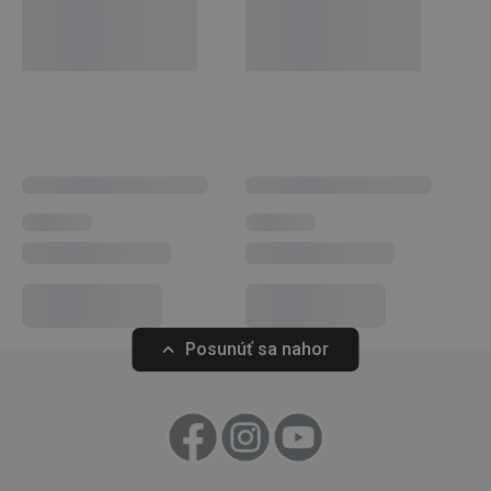
úložných boxov a organizérov alebo ľahké
žehlenie
, ste v
tejto kategórii správne. Nezabudli sme ani na
bytové vône
:
vonné difuzéry
,
aromalampy
a náplne do nich.
Domácnosť
__rtbh.lid
www.tescoma.sk
1 rok
Domáce spotrebiče
Stolovanie
Posunúť sa nahor
Umývanie a upratovanie
pid
1
Twitter Inc.
sekunda
.smartadserver.com