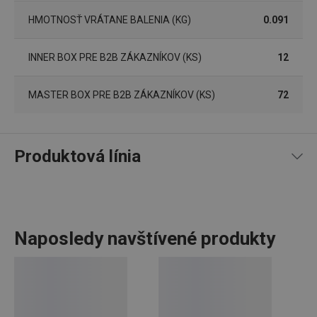
receive-cookie-deprecation
.doubleclick.net
4 mesiace
4 týždne
HMOTNOSŤ VRÁTANE BALENIA (KG)
0.091
INNER BOX PRE B2B ZÁKAZNÍKOV (KS)
12
MASTER BOX PRE B2B ZÁKAZNÍKOV (KS)
72
Produktová línia
Google
Privacy Policy
cjConsent
.tescoma.sk
1 rok
Naposledy navštívené produkty
Všetko, čo potrebujete k tomu, aby bol váš
domov
krásne
a útulne miesto k životu, nájdete v línii FANCY HOME. Či už
udid
.tescoma.cz
1 mesiac
sa jedná o
stolovanie
,
organizáciu domácnosti
pomocou