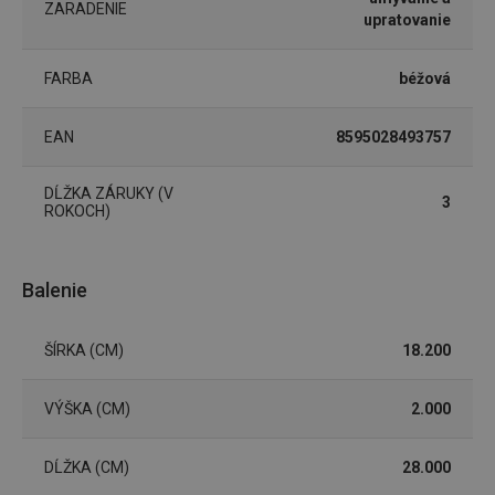
ZARADENIE
upratovanie
Marketingové
Funkčné súbory
FARBA
béžová
cookies
EAN
8595028493757
DĹŽKA ZÁRUKY (V
3
ROKOCH)
Základné (funkčné) cookies
Analytické a preferenčné cookies
Balenie
Marketingové cookies
Funkčné súbory
Nevyhnutne potrebné súbory cookie umožňujú
ŠÍRKA (CM)
18.200
základné funkcie webovej lokality, ako prihlásenie
používateľa a správa účtu. Webová lokalita sa nedá
správne používať bez nevyhnutne potrebných
VÝŠKA (CM)
2.000
súborov cookie.
Poskytovateľ
/
Uplynutie
Názov
Doména
platnosti
DĹŽKA (CM)
28.000