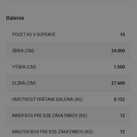
Základné (funkčné) cookies
Analytické a preferenčné cookies
Balenie
Marketingové cookies
Funkčné súbory
Nevyhnutne potrebné súbory cookie umožňujú
POČET KS V SÚPRAVE
10
základné funkcie webovej lokality, ako prihlásenie
používateľa a správa účtu. Webová lokalita sa nedá
správne používať bez nevyhnutne potrebných
súborov cookie.
ŠÍRKA (CM)
24.000
Poskytovateľ
/
Uplynutie
Názov
Doména
platnosti
VÝŠKA (CM)
1.500
receive-cookie-deprecation
.doubleclick.net
4 mesiace
4 týždne
DĹŽKA (CM)
27.600
HMOTNOSŤ VRÁTANE BALENIA (KG)
0.132
INNER BOX PRE B2B ZÁKAZNÍKOV (KS)
12
MASTER BOX PRE B2B ZÁKAZNÍKOV (KS)
72