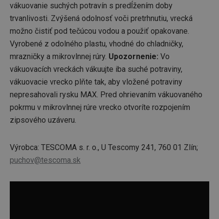
vákuovanie suchých potravín s predĺžením doby
trvanlivosti. Zvýšená odolnosť voči pretrhnutiu, vrecká
možno čistiť pod tečúcou vodou a použiť opakovane.
Vyrobené z odolného plastu, vhodné do chladničky,
mrazničky a mikrovlnnej rúry.
Upozornenie:
Vo
vákuovacích vreckách vákuujte iba suché potraviny,
vákuovacie vrecko plňte tak, aby vložené potraviny
nepresahovali rysku MAX. Pred ohrievaním vákuovaného
pokrmu v mikrovlnnej rúre vrecko otvoríte rozpojením
zipsového uzáveru.
Výrobca: TESCOMA s. r. o., U Tescomy 241, 760 01 Zlín;
puchov@tescoma.sk