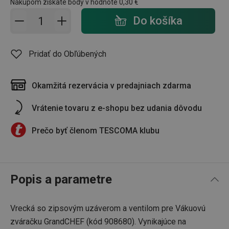
Nákupom získate body v hodnote
0,30 €
Pridať do košíka - počet
Do košíka
Pridať do Obľúbených
Okamžitá rezervácia v predajniach zdarma
Vrátenie tovaru z e-shopu bez udania dôvodu
Prečo byť členom TESCOMA klubu
Popis a parametre
Vrecká so zipsovým uzáverom a ventilom pre Vákuovú
zváračku GrandCHEF (kód 908680). Vynikajúce na