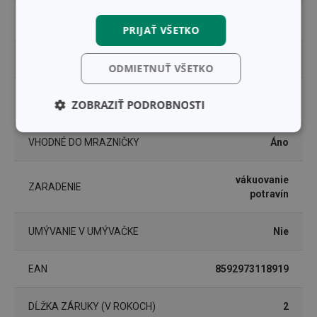
TYP
vákuovacie vrecká
PRIJAŤ VŠETKO
VHODNÉ DO CHLADNIČKY
Áno
ODMIETNUŤ VŠETKO
VHODNÉ DO MIKROVLNNEJ
Áno
ZOBRAZIŤ PODROBNOSTI
RÚRY
Základné
Analytické a
VHODNÉ DO MRAZNIČKY
Áno
(funkčné) cookies
preferenčné
cookies
vákuovanie
ZARADENIE
potravín
Marketingové
Funkčné súbory
cookies
UMÝVANIE V UMÝVAČKE
Nie
EAN
8592973118919
DĹŽKA ZÁRUKY (V ROKOCH)
2