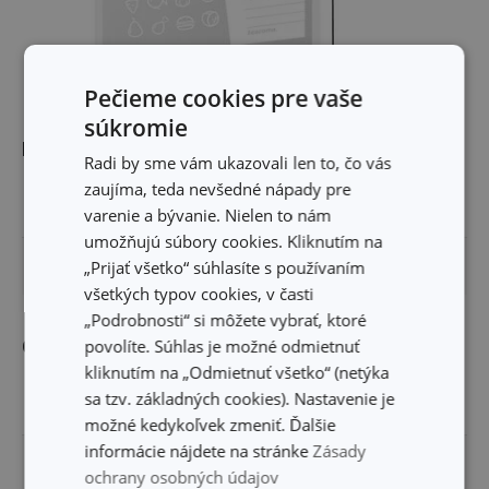
Pečieme cookies pre vaše
súkromie
Rozmery
Radi by sme vám ukazovali len to, čo vás
zaujíma, teda nevšedné nápady pre
ŠÍRKA PRODUKTU (CM)
21
varenie a bývanie. Nielen to nám
umožňujú súbory cookies. Kliknutím na
„Prijať všetko“ súhlasíte s používaním
DĹŽKA PRODUKTU (CM)
22
všetkých typov cookies, v časti
„Podrobnosti“ si môžete vybrať, ktoré
Ostatné parametre
povolíte. Súhlas je možné odmietnuť
kliknutím na „Odmietnuť všetko“ (netýka
sa tzv. základných cookies). Nastavenie je
MATERIÁL
plast
možné kedykoľvek zmeniť. Ďalšie
informácie nájdete na stránke
Zásady
PRODUKTOVÁ LÍNIA
4FOOD
ochrany osobných údajov