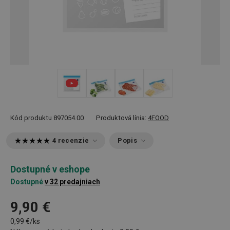
+ 2
Kód produktu
897054.00
Produktová línia:
4FOOD
4 recenzie
Popis
Dostupné v eshope
Dostupné
v 32 predajniach
9,90 €
0,99 €/ks