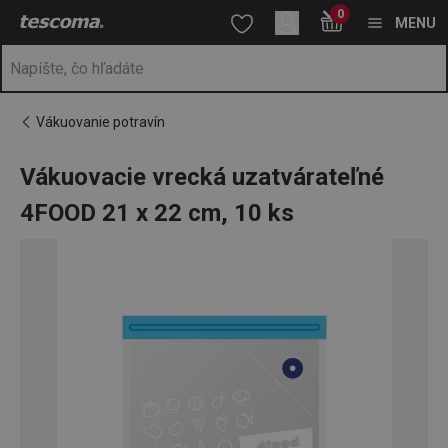
Nachádzate sa na stránke Vákuovacie vrecká uzatvárateľné 4FO
0
Prejsť na vyhľadávanie
Prejsť na hlavný obsah
Prejsť na navigáciu
MENU
Vákuovanie potravín
Vákuovacie vrecká uzatvárateľné
4FOOD 21 x 22 cm, 10 ks