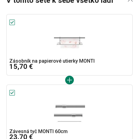
V tomto sete k sebe všetko ladí
Zásobník na papierové utierky MONTI
15,70 €
Závesná tyč MONTI 60cm
23,70 €