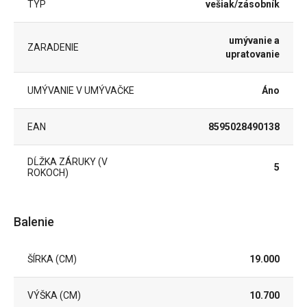
TYP
vešiak/zásobník
umývanie a
ZARADENIE
upratovanie
UMÝVANIE V UMÝVAČKE
Áno
EAN
8595028490138
DĹŽKA ZÁRUKY (V
5
ROKOCH)
Balenie
ŠÍRKA (CM)
19.000
VÝŠKA (CM)
10.700