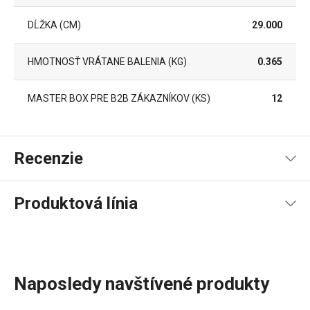
DĹŽKA (CM)
29.000
HMOTNOSŤ VRÁTANE BALENIA (KG)
0.365
MASTER BOX PRE B2B ZÁKAZNÍKOV (KS)
12
Recenzie
Produktová línia
95
%
5
8
x
4
3
x
3
0
x
2
0
x
11 recenzií
Naposledy navštívené produkty
1
0
x
0
0
x