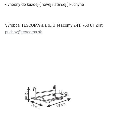
- vhodný do každej ( novej i staršej ) kuchyne
Výrobca: TESCOMA s. r. o., U Tescomy 241, 760 01 Zlín;
puchov@tescoma.sk