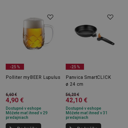
udid
.tescoma.cz
1 mesiac
__rtbh.lid
www.tescoma.sk
1 rok
-25 %
-25 %
Polliter myBEER Lupulus
Panvica SmartCLICK
ø 24 cm
6,60 €
56,20 €
4,90 €
42,10 €
Dostupné v eshope
Dostupné v eshope
Môžete mať ihneď v 29
Môžete mať ihneď v 31
pid
1
Twitter Inc.
predajniach
predajniach
sekunda
.smartadserver.com