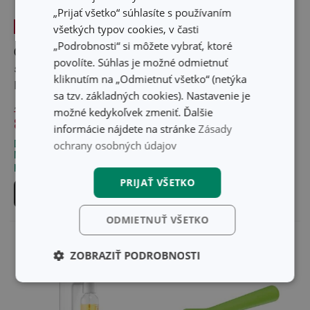
„Prijať všetko“ súhlasíte s používaním
-20 %
-23 %
všetkých typov cookies, v časti
„Podrobnosti“ si môžete vybrať, ktoré
Cestovný príbor
Bábovka vysoká DELÍCIA
povolíte. Súhlas je možné odmietnuť
s ochranným puzdrom
SiliconPRIME ø 24 cm,
kliknutím na „Odmietnuť všetko“ (netýka
MOVE
rozeta
sa tzv. základných cookies). Nastavenie je
10,70 €
možné kedykoľvek zmeniť. Ďalšie
19,90 €
8,50 €
15,30 €
informácie nájdete na stránke
Zásady
Dostupné v eshope
ochrany osobných údajov
Dostupné v eshope
Môžete mať ihneď v 33
Môžete mať ihneď v 27
predajniach
predajniach
PRIJAŤ VŠETKO
Do košíka
Do košíka
ODMIETNUŤ VŠETKO
ZOBRAZIŤ PODROBNOSTI
Základné
Analytické a
(funkčné) cookies
preferenčné
cookies