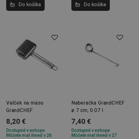
Do košíka
Do košíka
shopsys_abc
www.tescoma.sk
6
mesiacov
SERVERID
Cookies
HAProxy
relácie
Technologies LLC
.clickonometrics.pl
Valček na mäso
Naberačka GrandCHEF
CookieScriptConsent
1 mesiac
CookieScript
GrandCHEF
ø 7 cm, 0.07 l
www.tescoma.sk
8,20 €
7,40 €
Dostupné v eshope
Dostupné v eshope
Môžete mať ihneď v 26
Môžete mať ihneď v 27