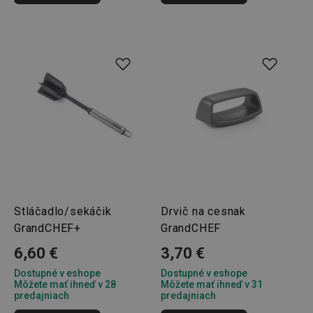
pid
1
Twitter Inc.
sekunda
.smartadserver.com
Stláčadlo/sekáčik
Drvič na cesnak
GrandCHEF+
GrandCHEF
6,60 €
3,70 €
lastVisitedProducts
www.tescoma.sk
4 týždne
2 dni
Dostupné v eshope
Dostupné v eshope
Môžete mať ihneď v 28
Môžete mať ihneď v 31
predajniach
predajniach