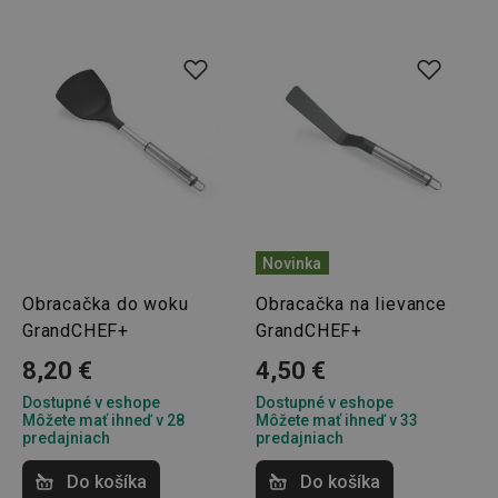
Google
Privacy Policy
cjConsent
.tescoma.sk
1 rok
udid
.tescoma.cz
1 mesiac
Novinka
Obracačka do woku
Obracačka na lievance
GrandCHEF+
GrandCHEF+
8,20 €
4,50 €
Dostupné v eshope
Dostupné v eshope
Môžete mať ihneď v 28
Môžete mať ihneď v 33
predajniach
predajniach
__rtbh.lid
www.tescoma.sk
1 rok
Do košíka
Do košíka