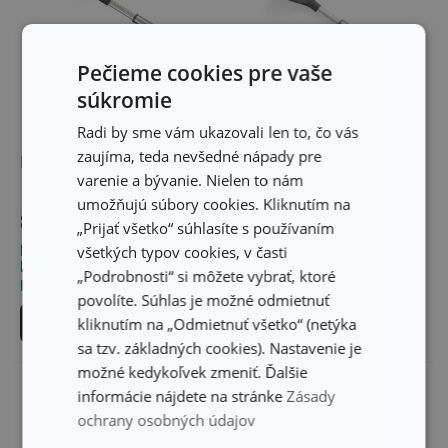
Pečieme cookies pre vaše
súkromie
Radi by sme vám ukazovali len to, čo vás
zaujíma, teda nevšedné nápady pre
Lyžica GrandCHEF+
Lyžica do rohov
varenie a bývanie. Nielen to nám
GrandCHEF+
umožňujú súbory cookies. Kliknutím na
8,20 €
7,00 €
„Prijať všetko“ súhlasíte s používaním
všetkých typov cookies, v časti
Dostupné v eshope
Dostupné v eshope
Môžete mať ihneď v 30
Môžete mať ihneď v 29
„Podrobnosti“ si môžete vybrať, ktoré
predajniach
predajniach
povolíte. Súhlas je možné odmietnuť
Do košíka
Do košíka
kliknutím na „Odmietnuť všetko“ (netýka
sa tzv. základných cookies). Nastavenie je
možné kedykoľvek zmeniť. Ďalšie
informácie nájdete na stránke
Zásady
ochrany osobných údajov