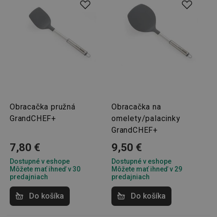
Analytické a preferenčné cookies
Marketingové cookies
Funkčné súbory
Nevyhnutne potrebné súbory cookie umožňujú
základné funkcie webovej lokality, ako prihlásenie
používateľa a správa účtu. Webová lokalita sa nedá
správne používať bez nevyhnutne potrebných
súborov cookie.
Poskytovateľ
/
Uplynutie
Názov
Doména
platnosti
Obracačka pružná
Obracačka na
receive-cookie-deprecation
.doubleclick.net
4 mesiace
4 týždne
GrandCHEF+
omelety/palacinky
GrandCHEF+
7,80 €
9,50 €
Dostupné v eshope
Dostupné v eshope
Môžete mať ihneď v 30
Môžete mať ihneď v 29
predajniach
predajniach
Do košíka
Do košíka