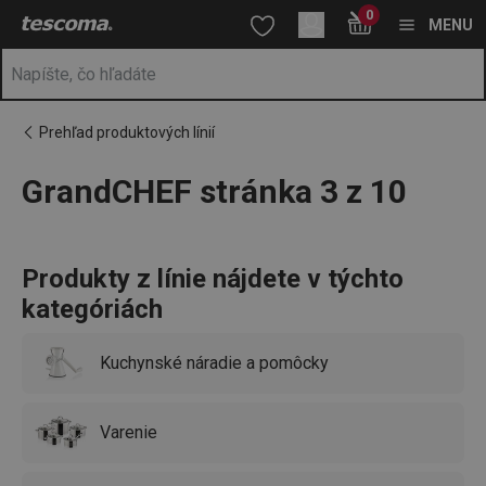
Nachádzate sa na stránke GrandCHEF stránka 3 z 10
0
Prejsť na vyhľadávanie
Prejsť na hlavný obsah
Prejsť na navigáciu
MENU
Prehľad produktových línií
GrandCHEF stránka 3 z 10
a
na
Produkty z línie nájdete v týchto
kategóriách
Kuchynské náradie a pomôcky
Varenie