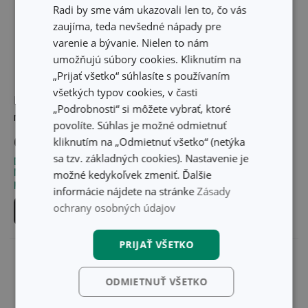
Radi by sme vám ukazovali len to, čo vás
zaujíma, teda nevšedné nápady pre
varenie a bývanie. Nielen to nám
umožňujú súbory cookies. Kliknutím na
„Prijať všetko“ súhlasíte s používaním
všetkých typov cookies, v časti
Hrnček TAVERNE 350 ml,
Hrnček GUSTITO
„Podrobnosti“ si môžete vybrať, ktoré
mocca
povolíte. Súhlas je možné odmietnuť
6,20 €
6,60 €
kliknutím na „Odmietnuť všetko“ (netýka
sa tzv. základných cookies). Nastavenie je
Dostupné v eshope
Dostupné v eshope
Môžete mať ihneď v 31
Môžete mať ihneď v 27
možné kedykoľvek zmeniť. Ďalšie
predajniach
predajniach
informácie nájdete na stránke
Zásady
ochrany osobných údajov
Do košíka
Do košíka
PRIJAŤ VŠETKO
ODMIETNUŤ VŠETKO