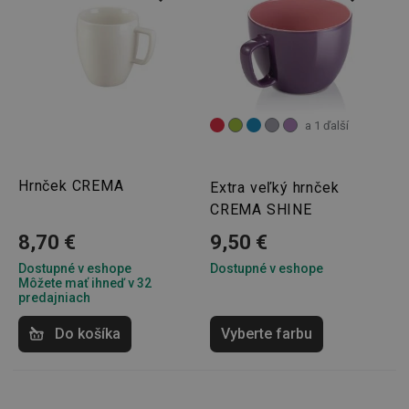
udid
.tescoma.cz
1 mesiac
a 1 ďalší
Hrnček CREMA
Extra veľký hrnček
CREMA SHINE
8,70 €
9,50 €
__rtbh.lid
www.tescoma.sk
1 rok
Dostupné v eshope
Dostupné v eshope
Môžete mať ihneď v 32
predajniach
Do košíka
Vyberte farbu