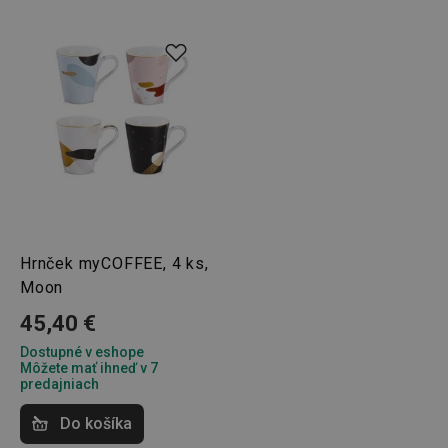
SERVERID
Cookies
HAProxy
relácie
Technologies LLC
.clickonometrics.pl
CookieScriptConsent
1 mesiac
CookieScript
www.tescoma.sk
Hrnček myCOFFEE, 4 ks,
Moon
45,40 €
Dostupné v eshope
Môžete mať ihneď v 7
predajniach
Do košíka