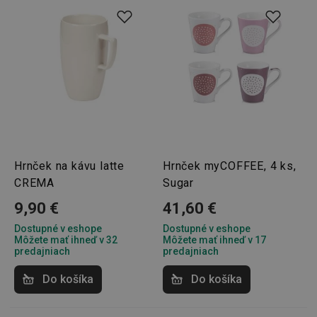
pid
1
Twitter Inc.
sekunda
.smartadserver.com
Hrnček na kávu latte
Hrnček myCOFFEE, 4 ks,
lastVisitedProducts
www.tescoma.sk
4 týždne
CREMA
Sugar
2 dni
9,90 €
41,60 €
Dostupné v eshope
Dostupné v eshope
Môžete mať ihneď v 32
Môžete mať ihneď v 17
predajniach
predajniach
Do košíka
Do košíka
shopsys_abc
www.tescoma.sk
6
mesiacov