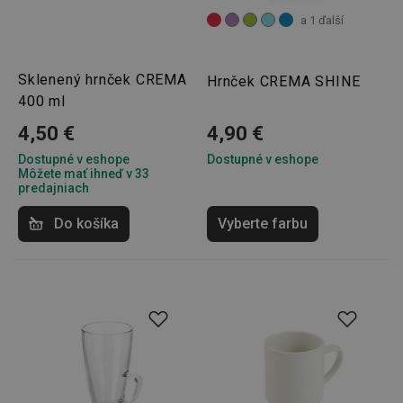
a 1 ďalší
Sklenený hrnček CREMA
Hrnček CREMA SHINE
400 ml
4,50 €
4,90 €
Dostupné v eshope
Dostupné v eshope
Môžete mať ihneď v 33
predajniach
Do košíka
Vyberte farbu