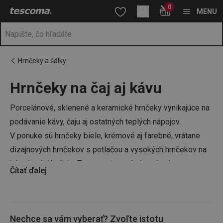
Nachádzate sa na stránke Hrnčeky na čaj aj kávu
0
Prejsť na vyhľadávanie
Prejsť na hlavný obsah
Prejsť na navigáciu
MENU
Hrnčeky a šálky
Hrnčeky na čaj aj kávu
a
na
Porcelánové, sklenené a keramické hrnčeky vynikajúce na
podávanie kávy, čaju aj ostatných teplých nápojov.
V ponuke sú hrnčeky biele, krémové aj farebné, vrátane
dizajnových hrnčekov s potlačou a vysokých hrnčekov na
kávu latté. Hrnčeky Tescoma je možné umývať
Čítať ďalej
v umývačke.
Tip:
pre návštevy je však lepšie mať v zálohe aj nejaký ten
Nechce sa vám vyberať? Zvoľte istotu
porcelánový servis
, prípadne
mocca kanvičku
, ako len svoj