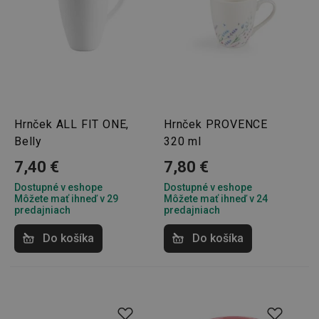
správne používať bez nevyhnutne potrebných
súborov cookie.
Poskytovateľ
/
Uplynutie
Názov
Doména
platnosti
receive-cookie-deprecation
.doubleclick.net
4 mesiace
4 týždne
Hrnček ALL FIT ONE,
Hrnček PROVENCE
Belly
320 ml
7,40 €
7,80 €
Dostupné v eshope
Dostupné v eshope
Môžete mať ihneď v 29
Môžete mať ihneď v 24
predajniach
predajniach
Do košíka
Do košíka
Google
Privacy Policy
cjConsent
.tescoma.sk
1 rok