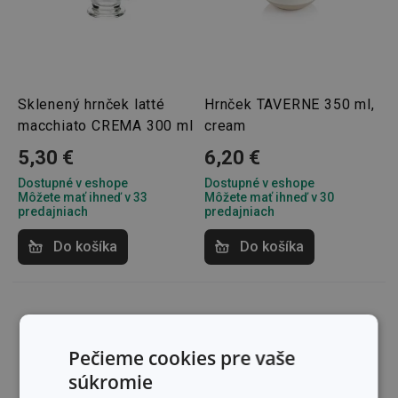
Sklenený hrnček latté
Hrnček TAVERNE 350 ml,
macchiato CREMA 300 ml
cream
5,30 €
6,20 €
Dostupné v eshope
Dostupné v eshope
Môžete mať ihneď v 33
Môžete mať ihneď v 30
predajniach
predajniach
Do košíka
Do košíka
Pečieme cookies pre vaše
súkromie