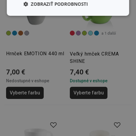
ZOBRAZIŤ PODROBNOSTI
Základné
Analytické a
(funkčné) cookies
preferenčné
cookies
a 1 ďalší
Marketingové
Funkčné súbory
Hrnček EMOTION 440 ml
Veľký hrnček CREMA
cookies
SHINE
7,00 €
7,40 €
Nedostupné v eshope
Dostupné v eshope
Vyberte farbu
Vyberte farbu
Základné (funkčné) cookies
Analytické a preferenčné cookies
Marketingové cookies
Funkčné súbory
Nevyhnutne potrebné súbory cookie umožňujú
základné funkcie webovej lokality, ako prihlásenie
používateľa a správa účtu. Webová lokalita sa nedá