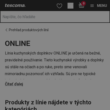
Nachádzate sa na stránke ONLINE
0
Prejsť na vyhľadávanie
Prejsť na hlavný obsah
Prejsť na navigáciu
MENU
Prehľad produktových línií
ONLINE
a
na
Línia kuchynských doplnkov ONLINE je určená na bežné,
pravidelné používanie. Tieto kuchynské výrobky a doplnky
sú stále na očiach a po ruke, preto sme venovali
mimoriadnu pozornosť ich vzhľadu. Sú pre ne typické
jednoduché tvary so zaoblenými hranami a farebné
Čítať ďalej
vyhotovanie v čiernej alebo krémovej farbe. Vďaka nim sú
dózy na potraviny
,
zásobníky na čajové vrecká
a
vreckovky
Produkty z línie nájdete v týchto
,
zásobník na chlieb
,
krájacia doska na chlieb
a
ďalšie
kategóriách
kuchynské potreby
univerzálne do väčšiny