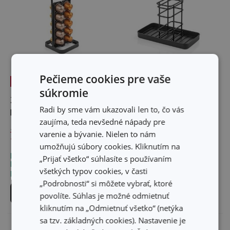
Pečieme cookies pre vaše
-20 %
súkromie
Zásobník na Nespresso
Odkvapkávač na čistiace
Radi by sme vám ukazovali len to, čo vás
kapsule ONLINE
pomôcky ONLINE
zaujíma, teda nevšedné nápady pre
12,80 €
varenie a bývanie. Nielen to nám
10,20 €
10,30 €
umožňujú súbory cookies. Kliknutím na
Dostupné v eshope
Dostupné v eshope
„Prijať všetko“ súhlasíte s používaním
Môžete mať ihneď v 25
Môžete mať ihneď v 30
všetkých typov cookies, v časti
predajniach
predajniach
„Podrobnosti“ si môžete vybrať, ktoré
Do košíka
Do košíka
povolíte. Súhlas je možné odmietnuť
kliknutím na „Odmietnuť všetko“ (netýka
sa tzv. základných cookies). Nastavenie je