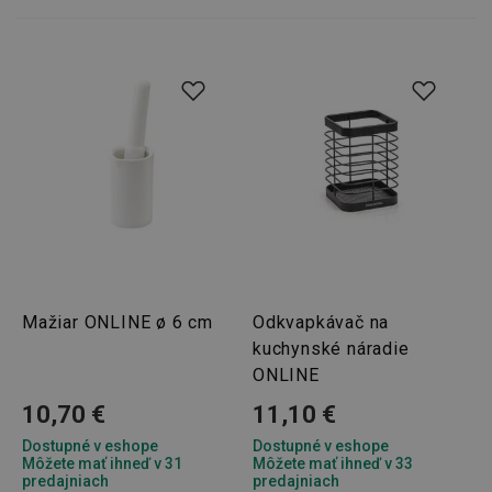
Základné (funkčné) cookies
Analytické a preferenčné cookies
Marketingové cookies
Funkčné súbory
Nevyhnutne potrebné súbory cookie umožňujú
základné funkcie webovej lokality, ako prihlásenie
používateľa a správa účtu. Webová lokalita sa nedá
správne používať bez nevyhnutne potrebných
súborov cookie.
Poskytovateľ
/
Uplynutie
Názov
Doména
platnosti
Mažiar ONLINE ø 6 cm
Odkvapkávač na
receive-cookie-deprecation
.doubleclick.net
4 mesiace
kuchynské náradie
4 týždne
ONLINE
10,70 €
11,10 €
Dostupné v eshope
Dostupné v eshope
Môžete mať ihneď v 31
Môžete mať ihneď v 33
predajniach
predajniach