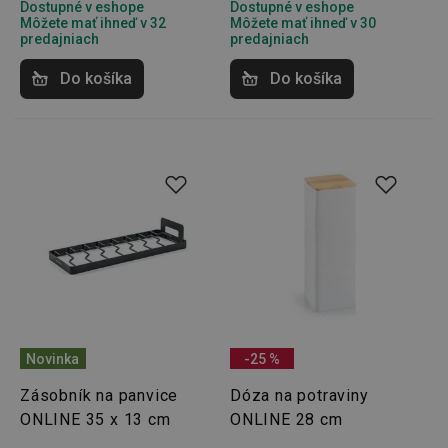
Dostupné v eshope
Dostupné v eshope
Môžete mať ihneď v 32
Môžete mať ihneď v 30
predajniach
predajniach
__rtbh.lid
www.tescoma.sk
1 rok
Do košíka
Do košíka
pid
1
Twitter Inc.
sekunda
.smartadserver.com
Novinka
-25 %
Zásobník na panvice
Dóza na potraviny
ONLINE 35 x 13 cm
ONLINE 28 cm