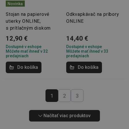
Novinka
Stojan na papierové
Odkvapkávač na príbory
utierky ONLINE,
ONLINE
s prítlačným diskom
__cf_bm
29 minút
Cloudflare Inc.
12,90 €
14,40 €
59
.onesignal.com
sekúnd
Dostupné v eshope
Dostupné v eshope
Môžete mať ihneď v 32
Môžete mať ihneď v 33
predajniach
predajniach
Do košíka
Do košíka
46660_fts
1
2
3
www.tescoma.sk
3 dni
VISITOR_PRIVACY_METADATA
5
YouTube
mesiacov
.youtube.com
4 týždne
Načítať viac produktov