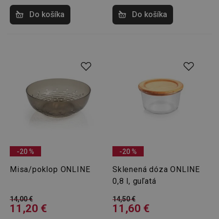
Do košíka
Do košíka
Google
Privacy Policy
cjConsent
.tescoma.sk
1 rok
udid
.tescoma.cz
1 mesiac
-20 %
-20 %
Misa/poklop ONLINE
Sklenená dóza ONLINE
0,8 l, guľatá
14,00 €
14,50 €
11,20 €
11,60 €