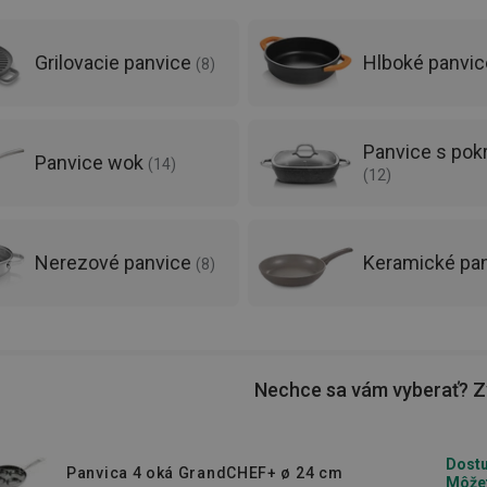
materiálov a pýšia sa vysokokvalitnými
nnými“. Väčšina z nich je navyše vhodná
Grilovacie panvice
Hlboké panvi
(
8
)
Panvice s pok
Panvice wok
(
14
)
(
12
)
Nerezové panvice
Keramické pa
(
8
)
Nechce sa vám vyberať? Zv
Dostu
Panvica 4 oká GrandCHEF+ ø 24 cm
Môžet