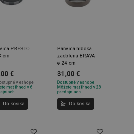
ookie-Script.com k
soubory cookie
okie Cookie-
šenie ľudí a
ospešné, pretože
žívaní tejto
vu stavu relácie
vica PRESTO
Panvica hlboká
.
8 cm
zaoblená BRAVA
šení mezi lidmi a
bylo možné podávat
ø 24 cm
vých stránek.
,00 €
31,00 €
stupné v eshope
Dostupné v eshope
ženie súhlasu
te mať ihneď v 6
Môžete mať ihneď v 28
iu s webom.
níka o rôznych
ajniach
predajniach
astavení, ktoré
ctené v budúcich
Do košíka
Do košíka