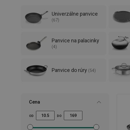
Panvice TESCOMA sú vyrobené z prvotriednych 
antiadhéznymi povrchmi - hladkými alebo „kame
Univerzálne panvice
na všetky typy sporákov vrátane indukcie.
(
67
)
Panvice na palacinky
(
4
)
Panvice do rúry
(
54
)
Cena
OD
DO
Nastaviť filter minimálna cena
Nastaviť filter maximálna cena