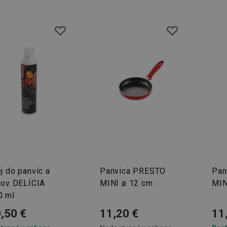
j do panvíc a
Panvica PRESTO
Pan
ilov DELÍCIA
MINI ø 12 cm
MIN
0 ml
,50 €
11,20 €
11