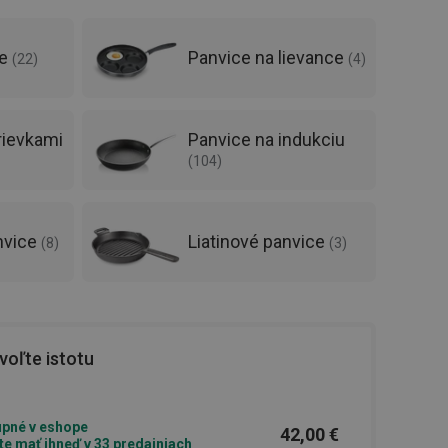
ce
Panvice na lievance
(
22
)
(
4
)
rievkami
Panvice na indukciu
(
104
)
nvice
Liatinové panvice
(
8
)
(
3
)
oľte istotu
pné v eshope
42,00 €
e mať ihneď v 33 predajniach