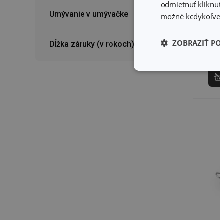
odmietnuť kliknut
ø 
Umývanie v umývačke
možné kedykoľvek
16
ZOBRAZIŤ P
Ned
Dĺžka záruky (v rokoch)
Môž
pre
Základné (fun
cookies
Základné (fun
Nevyhnutne potrebné 
Webová lokalita sa n
Názov
receive-cookie-dep