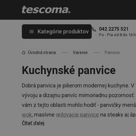
Nachádzate sa na stránke Panvice 🍳♥
042 2275 521
Kategórie produktov
Po - Pia od 8 do 16 
Úvodná strana
Varenie
Panvice
Kuchynské panvice
Dobrá panvica je pilierom modernej kuchyne. 
vývoju a dizajnu panvíc mimoriadnu pozornosť
vám z tejto oblasti mohlo hodiť - panvičky menš
wok
, masívne
grilovacie panvice
na steaky aj š
Čítať ďalej