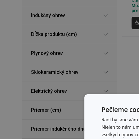
Dos
Môž
pre
Indukčný ohrev
Dĺžka produktu (cm)
Plynový ohrev
Sklokeramický ohrev
Elektrický ohrev
Pečieme coo
Priemer (cm)
Radi by sme vám u
Nielen to nám umo
Priemer indukčného dna (cm)
všetkých typov co
Wo