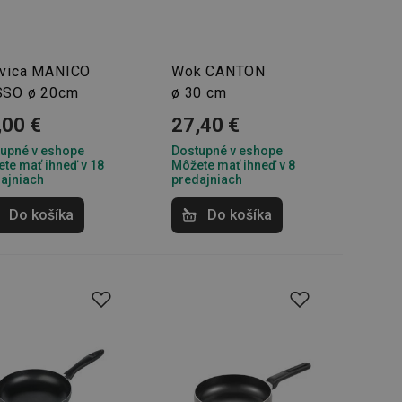
řizpůsobivosti s
právními předpisy o
ádání souhlasu
vica MANICO
Wok CANTON
ránkách.
SO ø 20cm
ø 30 cm
ntifikaci zařízení,
aby sledovala
,00 €
27,40 €
enost.
upné v eshope
Dostupné v eshope
ingu a ke zlepšení
e je přiřadí
te mať ihneď v 18
Môžete mať ihneď v 8
tnější a efektivnější
ajniach
predajniach
Do košíka
Do košíka
evníkom webových
Twitterom z webovej
ledné produkty
 skúseností
e. Identifikuje
u do prehľadávača.
lancer.