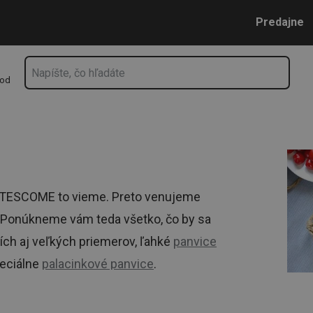
Prejsť na vyhľadávanie
Prejsť na hlavný obsah
Prejsť na navigáciu
Predajne
hod
V TESCOME to vieme. Preto venujeme
. Ponúkneme vám teda všetko, čo by sa
ích aj veľkých priemerov, ľahké
panvice
peciálne
palacinkové panvice
.