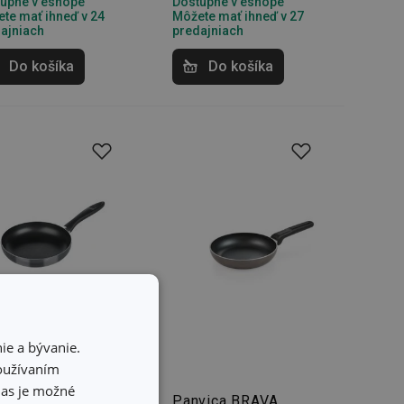
upné v eshope
Dostupné v eshope
te mať ihneď v 24
Môžete mať ihneď v 27
ajniach
predajniach
Do košíka
Do košíka
ie a bývanie.
používaním
hlas je možné
vica PRESTO
Panvica BRAVA