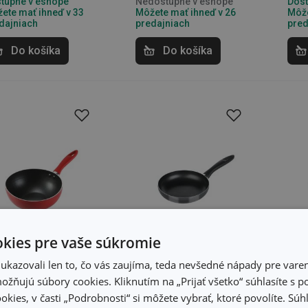
tupné v eshope
Nedostupné v eshope
Dost
ete mať ihneď v 33
Môžete mať ihneď v 26
Môže
dajniach
predajniach
pred
Do košíka
Do košíka
kies pre vaše súkromie
kazovali len to, čo vás zaujíma, teda nevšedné nápady pre varen
žňujú súbory cookies. Kliknutím na „Prijať všetko“ súhlasíte s 
okies, v časti „Podrobnosti“ si môžete vybrať, ktoré povolíte. Sú
k PRESTO MINI
Panvica PRESTO
Pan