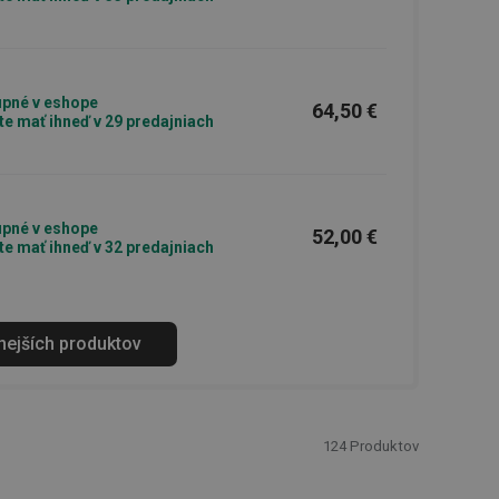
pné v eshope
64,50 €
e mať ihneď v 29 predajniach
pné v eshope
52,00 €
e mať ihneď v 32 predajniach
anejších produktov
124
Produktov