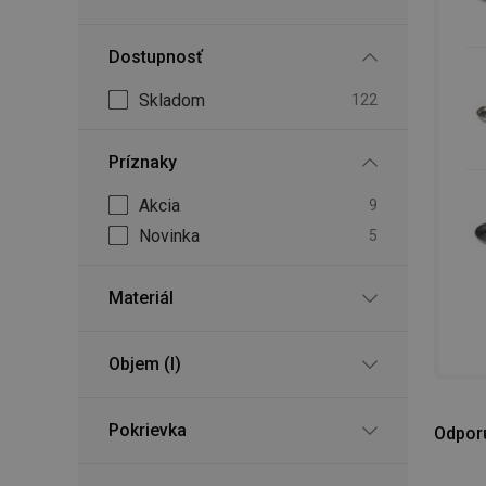
Dostupnosť
Skladom
122
Príznaky
Akcia
9
Novinka
5
Materiál
Objem (l)
Pokrievka
Odpor