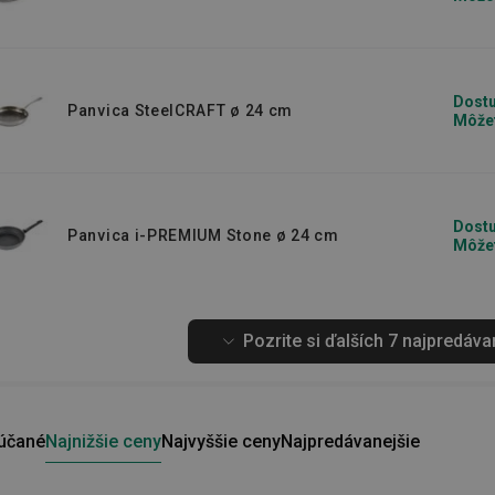
Dostu
Panvica SteelCRAFT ø 24 cm
Môžet
Dostu
Panvica i-PREMIUM Stone ø 24 cm
Môžet
Pozrite si ďalších 7 najpredáv
účané
Najnižšie ceny
Najvyššie ceny
Najpredávanejšie