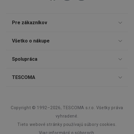
Google
Privacy Policy
Pre zákazníkov
cjConsent
.tescoma.sk
1 rok
TESCOMA klub
Všetko o nákupe
Darčekové poukazy
Doprava a spôsob platby
Spolupráca
Zákaznícky servis TESCOMA
Nákupný poriadok
udid
.tescoma.cz
1 mesiac
Najčastejšie otázky
Pre firmy
TESCOMA
Reklamácie a vrátenie tovaru v eshope
Informácie o obaloch a elektroodpadoch
Affiliate program
Reklamácie v predajniach
O nás
Kariéra
Záruka a servis TESCOMA
Dizajn
Copyright © 1992–2026, TESCOMA s.r.o. Všetky práva
Kvalita
vyhradené.
Tieto webové stránky používajú súbory cookies.
Blog
__rtbh.lid
www.tescoma.sk
1 rok
Viac informácií
o súboroch.