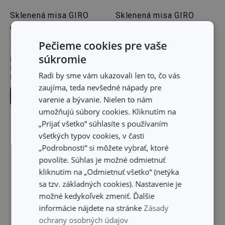
Sklenená misa GIRO
Sklenená misa GIRO
ø 24 cm
ø 12 cm
Pečieme cookies pre vaše
15,30 €
3,80 €
súkromie
Dostupné v eshope
Dostupné v eshope
Môžete mať ihneď v 32
Môžete mať ihneď v 33
Radi by sme vám ukazovali len to, čo vás
predajniach
predajniach
zaujíma, teda nevšedné nápady pre
Do košíka
Do košíka
varenie a bývanie. Nielen to nám
umožňujú súbory cookies. Kliknutím na
„Prijať všetko“ súhlasíte s používaním
všetkých typov cookies, v časti
„Podrobnosti“ si môžete vybrať, ktoré
povolíte. Súhlas je možné odmietnuť
kliknutím na „Odmietnuť všetko“ (netýka
sa tzv. základných cookies). Nastavenie je
možné kedykoľvek zmeniť. Ďalšie
informácie nájdete na stránke
Zásady
ochrany osobných údajov