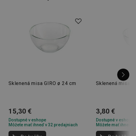
servírovacie podnosy
alebo napríklad
stojany na vajíčka
.
Sklenená misa GIRO ø 24 cm
Sklenená misa G
15,30 €
3,80 €
Dostupné v eshope
Dostupné v eshope
Môžete mať ihneď v 32 predajniach
Môžete mať ihneď v 