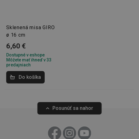
Základné (funkčné) cookies
Analytické a preferenčné cookies
Marketingové cookies
Funkčné súbory
Sklenená misa GIRO
Nevyhnutne potrebné súbory cookie umožňujú
ø 16 cm
základné funkcie webovej lokality, ako prihlásenie
používateľa a správa účtu. Webová lokalita sa nedá
6,60 €
správne používať bez nevyhnutne potrebných
súborov cookie.
Dostupné v eshope
Môžete mať ihneď v 33
Poskytovateľ
/
Uplynutie
Názov
predajniach
Doména
platnosti
receive-cookie-deprecation
.doubleclick.net
4 mesiace
Do košíka
4 týždne
Posunúť sa nahor