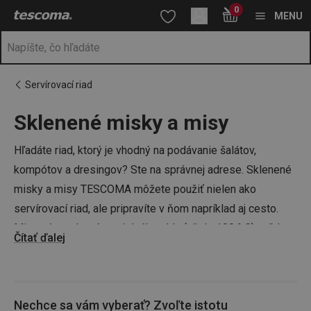
Nachádzate sa na stránke Sklenené misky a misy 🥗 - v 5 veľkos
0
Prejsť na vyhľadávanie
Prejsť na hlavný obsah
Prejsť na navigáciu
MENU
Servírovací riad
Sklenené misky a misy
a
na
Hľadáte riad, ktorý je vhodný na podávanie šalátov,
kompótov a dresingov? Ste na správnej adrese. Sklenené
misky a misy TESCOMA môžete použiť nielen ako
servírovací riad, ale pripravíte v ňom napríklad aj cesto.
Misy sú vyrobené z odolného skla (až do 100 ° C), vďaka
Čítať ďalej
čomu sú vhodné do mikrovlnnej rúry.
Tip:
V ponuke pre vás máme aj ďalšie servírovacie
Nechce sa vám vyberať? Zvoľte istotu
vybavenie, ako napríklad porcelánové
servírovacie misky
,