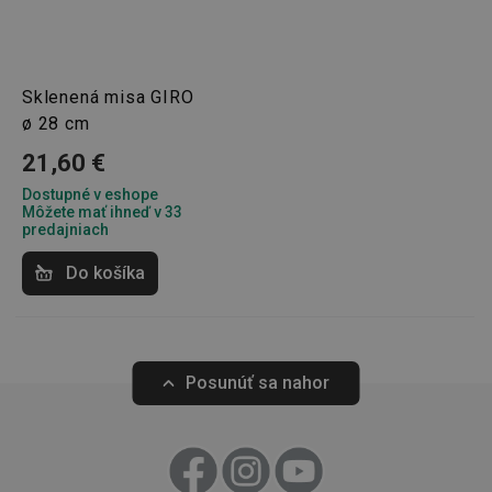
Základné (funkčné) cookies
Analytické a preferenčné cookies
Marketingové cookies
Funkčné súbory
Sklenená misa GIRO
Nevyhnutne potrebné súbory cookie umožňujú
ø 28 cm
základné funkcie webovej lokality, ako prihlásenie
používateľa a správa účtu. Webová lokalita sa nedá
21,60 €
správne používať bez nevyhnutne potrebných
súborov cookie.
Dostupné v eshope
Môžete mať ihneď v 33
Poskytovateľ
/
Uplynutie
Názov
predajniach
Doména
platnosti
receive-cookie-deprecation
.doubleclick.net
4 mesiace
Do košíka
4 týždne
Posunúť sa nahor