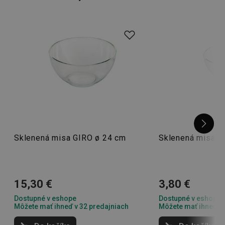
servírovacie podnosy
alebo napríklad
stojany na vajíčka
.
Sklenená misa GIRO ø 24 cm
Sklenená misa G
15,30 €
3,80 €
Dostupné v eshope
Dostupné v eshope
Môžete mať ihneď v 32 predajniach
Môžete mať ihneď v 