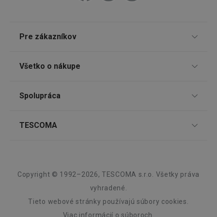
Google
Privacy Policy
Pre zákazníkov
cjConsent
.tescoma.sk
1 rok
TESCOMA klub
Všetko o nákupe
Darčekové poukazy
Doprava a spôsob platby
Spolupráca
Zákaznícky servis TESCOMA
Nákupný poriadok
udid
.tescoma.cz
1 mesiac
Najčastejšie otázky
Pre firmy
TESCOMA
Reklamácie a vrátenie tovaru v eshope
Informácie o obaloch a elektroodpadoch
Affiliate program
Reklamácie v predajniach
O nás
Kariéra
Záruka a servis TESCOMA
Dizajn
Copyright © 1992–2026, TESCOMA s.r.o. Všetky práva
Kvalita
vyhradené.
Tieto webové stránky používajú súbory cookies.
Blog
__rtbh.lid
www.tescoma.sk
1 rok
Viac informácií
o súboroch.