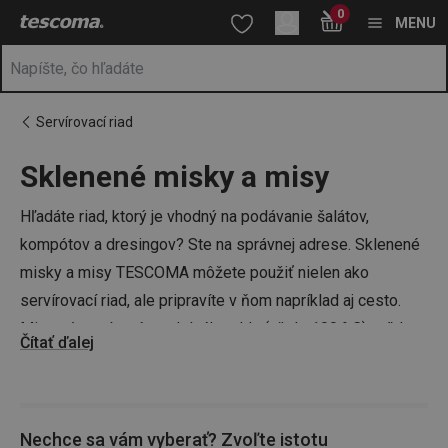
Nachádzate sa na stránke Sklenené misky a misy 🥗 - v 5 veľkos
0
Prejsť na vyhľadávanie
Prejsť na hlavný obsah
Prejsť na navigáciu
MENU
Servírovací riad
Sklenené misky a misy
a
na
Hľadáte riad, ktorý je vhodný na podávanie šalátov,
kompótov a dresingov? Ste na správnej adrese. Sklenené
misky a misy TESCOMA môžete použiť nielen ako
servírovací riad, ale pripravíte v ňom napríklad aj cesto.
Misy sú vyrobené z odolného skla (až do 100 ° C), vďaka
Čítať ďalej
čomu sú vhodné do mikrovlnnej rúry.
Tip:
V ponuke pre vás máme aj ďalšie servírovacie
Nechce sa vám vyberať? Zvoľte istotu
vybavenie, ako napríklad porcelánové
servírovacie misky
,