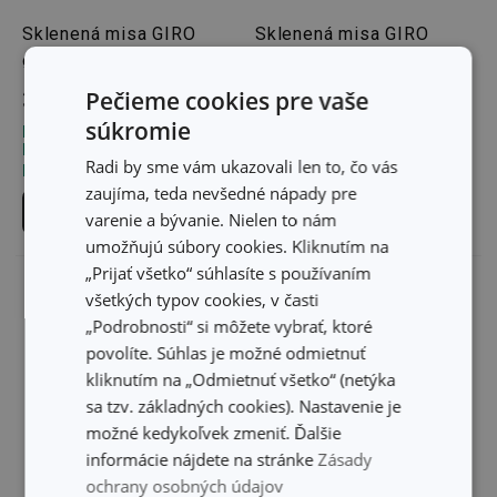
Sklenená misa GIRO
Sklenená misa GIRO
ø 12 cm
ø 16 cm
Pečieme cookies pre vaše
3,80 €
6,60 €
súkromie
Dostupné v eshope
Dostupné v eshope
Môžete mať ihneď v 33
Môžete mať ihneď v 33
Radi by sme vám ukazovali len to, čo vás
predajniach
predajniach
zaujíma, teda nevšedné nápady pre
Do košíka
Do košíka
varenie a bývanie. Nielen to nám
umožňujú súbory cookies. Kliknutím na
„Prijať všetko“ súhlasíte s používaním
všetkých typov cookies, v časti
„Podrobnosti“ si môžete vybrať, ktoré
povolíte. Súhlas je možné odmietnuť
kliknutím na „Odmietnuť všetko“ (netýka
sa tzv. základných cookies). Nastavenie je
možné kedykoľvek zmeniť. Ďalšie
informácie nájdete na stránke
Zásady
ochrany osobných údajov