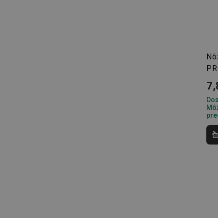
Základné (fun
Nô
Nevyhnutne potrebné 
PR
Webová lokalita sa n
7,
Názov
Dos
Môž
receive-cookie-dep
pre
cjConsent
udid
__rtbh.lid