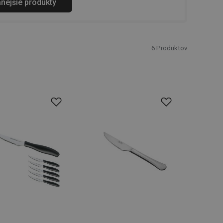
anejšie produkty
6
Produktov