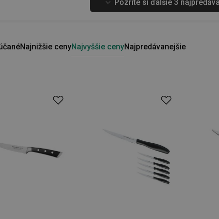
Pozrite si ďalšie 3 najpredáv
účané
Najnižšie ceny
Najvyššie ceny
Najpredávanejšie