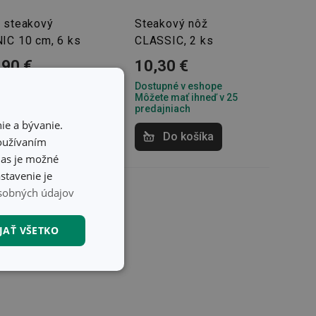
 steakový
Steakový nôž
IC 10 cm, 6 ks
CLASSIC, 2 ks
,90 €
10,30 €
upné v eshope
Dostupné v eshope
te mať ihneď v 2
Môžete mať ihneď v 25
ajniach
predajniach
ie a bývanie.
Do košíka
Do košíka
používaním
hlas je možné
stavenie je
sobných údajov
JAŤ VŠETKO
nkčné súbory