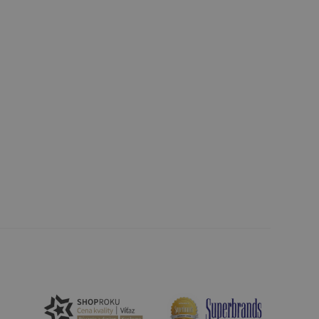
unkčné súbory
ľa a správa účtu.
nál majiteli
ů cookie, které
řizpůsobivosti s
právními předpisy o
ádání souhlasu
ránkách.
ntifikaci zařízení,
aby sledovala
enost.
ingu a ke zlepšení
e je přiřadí
tnější a efektivnější