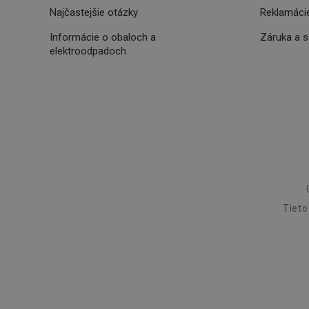
Najčastejšie otázky
Reklamácie
46660_fts
Informácie o obaloch a
Záruka a 
VISITOR_PRIVACY_
elektroodpadoch
Poskytova
Názov
Názov
/
Doména
Názov
C
FPLC
.tescoma.
uid
Tieto
XANDR_PANID
am-uid
VP
204_wm