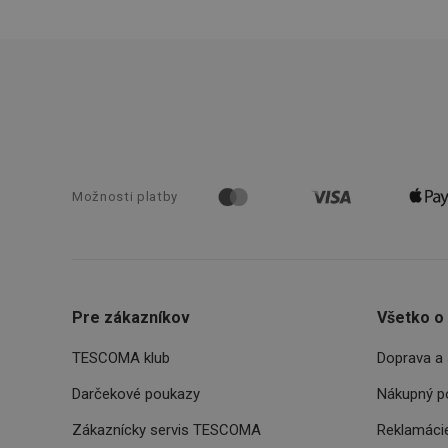
pid
lastVisitedProducts
shopsys_abc
SERVERID
Možnosti platby
CookieScriptConse
Pre zákazníkov
Všetko o
__cf_bm
TESCOMA klub
Doprava a 
CCMSESSID
Darčekové poukazy
Nákupný p
Zákaznícky servis TESCOMA
Reklamácie
__cf_bm