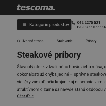
Nachádzate sa na stránke Steakové príbory
042 2275 521
Kategórie produktov
Po - Pia od 8 do 16 
Úvodná strana
Stolovanie
Príbory
Steakové príbory
Šťavnatý steak z kvalitného hovädzieho mäsa, o
dokonalosti už chýba jediné – správne steakové
vidličky vám uľahčia krájanie aj naberanie vam
atraktívnom dizajne sa navyše stanú ozdobou v
Čítať ďalej
pripraviť
taniere
,
koreničky
a
súpravy na dochuc