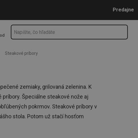
Prejsť na vyhľadávanie
Prejsť na hlavný obsah
Prejsť na navigáciu
Predajne
hod
Steakové príbory
pečené zemiaky, grilovaná zelenina. K
 príbory. Špeciálne steakové nože aj
i obľúbených pokrmov. Steakové príbory v
ášho stola. Potom už stačí hosťom
ovanie
a môžete začať hodovať.