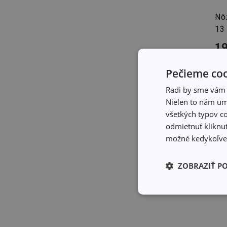
Nô
13
19
Dos
Môž
Pečieme coo
pre
Radi by sme vám u
Nielen to nám umo
všetkých typov co
odmietnuť kliknut
možné kedykoľvek
ZOBRAZIŤ P
Základné (fun
cookies