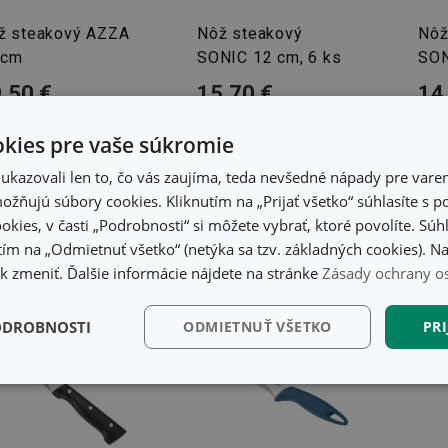
ž steakový AZZA
Nôž steakový
Nôž
 cm
SONIC 12 cm, 6 ks
SON
,50 €
15,70 €
14
tupné v eshope
Dostupné v eshope
Dost
ete mať ihneď v 30
Môžete mať ihneď v 2
Môže
kies pre vaše súkromie
dajniach
predajniach
pred
kazovali len to, čo vás zaujíma, teda nevšedné nápady pre varen
Do košíka
Do košíka
žňujú súbory cookies. Kliknutím na „Prijať všetko“ súhlasíte s 
okies, v časti „Podrobnosti“ si môžete vybrať, ktoré povolíte. Sú
ím na „Odmietnuť všetko“ (netýka sa tzv. základných cookies). Na
 zmeniť. Ďalšie informácie nájdete na stránke
Zásady ochrany o
ODROBNOSTI
ODMIETNUŤ VŠETKO
PRI
kčné)
Analytické a
Marketingové
Fu
preferenčné cookies
cookies