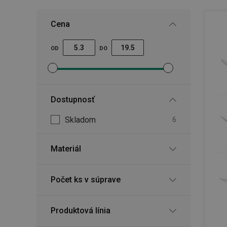
Cena
OD
DO
Nastaviť filter minimálna cena
Nastaviť filter maximálna cena
Dostupnosť
Skladom
6
Materiál
Počet ks v súprave
Produktová línia