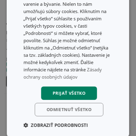
varenie a bývanie. Nielen to nám
umožňujú súbory cookies. Kliknutím na
„Prijať všetko“ súhlasíte s používaním
Vodou plniteľný valček
Valček na cesto drevený
všetkých typov cookies, v časti
DELÍCIA 37 cm, ø 5 cm,
DELÍCIA 25 cm, ø 6 cm
„Podrobnosti“ si môžete vybrať, ktoré
s nastaviteľnou výškou
povolíte. Súhlas je možné odmietnuť
kliknutím na „Odmietnuť všetko“ (netýka
19,10 €
15,70 €
sa tzv. základných cookies). Nastavenie je
Nedostupné v eshope
Dostupné v eshope
možné kedykoľvek zmeniť. Ďalšie
Môžete mať ihneď v 20
Môžete mať ihneď v 33
informácie nájdete na stránke
Zásady
predajniach
predajniach
ochrany osobných údajov
Do košíka
Do košíka
PRIJAŤ VŠETKO
ODMIETNUŤ VŠETKO
ZOBRAZIŤ PODROBNOSTI