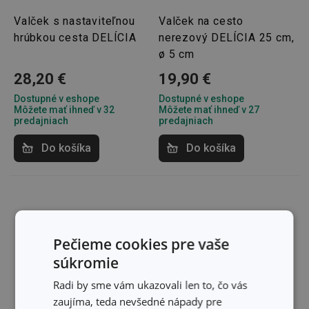
Valček s nastaviteľnou
Valček na cesto
hrúbkou cesta DELÍCIA
nerezový DELÍCIA 25 cm,
ø 5 cm
28,20 €
19,90 €
Dostupné v eshope
Dostupné v eshope
Môžete mať ihneď v 32
Môžete mať ihneď v 27
predajniach
predajniach
Do košíka
Do košíka
Pečieme cookies pre vaše
súkromie
Radi by sme vám ukazovali len to, čo vás
zaujíma, teda nevšedné nápady pre