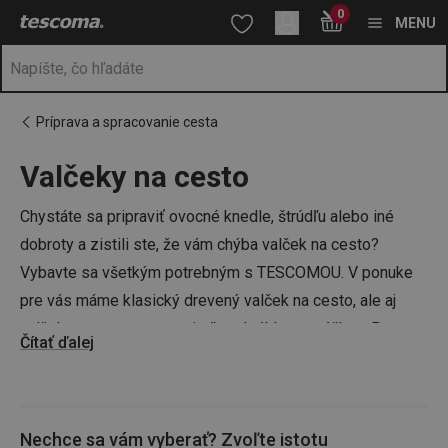
Nachádzate sa na stránke Valčeky na cesto 🍕 - pomôcky na pe
0
Prejsť na vyhľadávanie
Prejsť na hlavný obsah
Prejsť na navigáciu
MENU
Príprava a spracovanie cesta
Valčeky na cesto
a
na
Chystáte sa pripraviť ovocné knedle, štrúdľu alebo iné
dobroty a zistili ste, že vám chýba valček na cesto?
Vybavte sa všetkým potrebným s TESCOMOU. V ponuke
pre vás máme klasický drevený valček na cesto, ale aj
valček na cesto s nastaviteľnou hrúbkou a výškou. Potom
Čítať ďalej
sa už len stačí presvedčiť, či máte tie správne
vykrajovače
na cesto
,
krájače a radlá
, prípadne
podložku na cesto
a
môžete sa postupne pustiť do prípravy diela.
Nechce sa vám vyberať? Zvoľte istotu