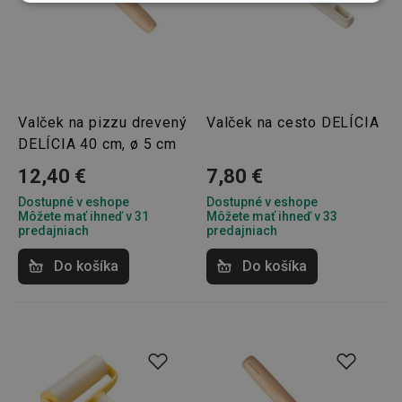
Základné
Analytické a
(funkčné) cookies
preferenčné
cookies
Marketingové
Funkčné súbory
cookies
Valček na pizzu drevený
Valček na cesto DELÍCIA
DELÍCIA 40 cm, ø 5 cm
12,40 €
7,80 €
Dostupné v eshope
Dostupné v eshope
Môžete mať ihneď v 31
Môžete mať ihneď v 33
predajniach
predajniach
Základné (funkčné) cookies
Do košíka
Do košíka
Analytické a preferenčné cookies
Marketingové cookies
Funkčné súbory
Nevyhnutne potrebné súbory cookie umožňujú
základné funkcie webovej lokality, ako prihlásenie
používateľa a správa účtu. Webová lokalita sa nedá
správne používať bez nevyhnutne potrebných
súborov cookie.