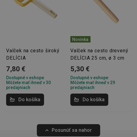
Poskytovateľ
/
Uplynutie
Názov
Doména
platnosti
receive-cookie-deprecation
.doubleclick.net
4 mesiace
4 týždne
Novinka
Valček na cesto široký
Valček na cesto drevený
DELÍCIA
DELÍCIA 25 cm, ø 3 cm
7,80 €
5,30 €
Dostupné v eshope
Dostupné v eshope
Môžete mať ihneď v 30
Môžete mať ihneď v 29
predajniach
predajniach
Google
Do košíka
Do košíka
Privacy Policy
cjConsent
.tescoma.sk
1 rok
Posunúť sa nahor